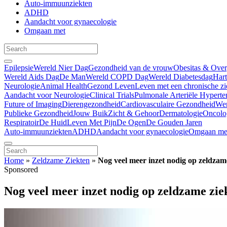
Auto-immuunziekten
ADHD
Aandacht voor gynaecologie
Omgaan met
Epilepsie
Wereld Nier Dag
Gezondheid van de vrouw
Obesitas & Ove
Wereld Aids Dag
De Man
Wereld COPD Dag
Wereld Diabetesdag
Har
Neurologie
Animal Health
Gezond Leven
Leven met een chronische zi
Aandacht voor Neurologie
Clinical Trials
Pulmonale Arteriële Hyperte
Future of Imaging
Dierengezondheid
Cardiovasculaire Gezondheid
We
Publieke Gezondheid
Jouw Buik
Zicht & Gehoor
Dermatologie
Oncolo
Respiratoir
De Huid
Leven Met Pijn
De Ogen
De Gouden Jaren
Auto-immuunziekten
ADHD
Aandacht voor gynaecologie
Omgaan me
Home
»
Zeldzame Ziekten
»
Nog veel meer inzet nodig op zeldzam
Sponsored
Nog veel meer inzet nodig op zeldzame zie