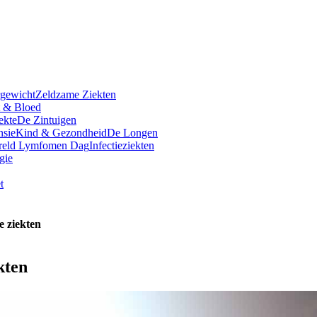
rgewicht
Zeldzame Ziekten
t & Bloed
ekte
De Zintuigen
nsie
Kind & Gezondheid
De Longen
reld Lymfomen Dag
Infectieziekten
gie
t
e ziekten
kten