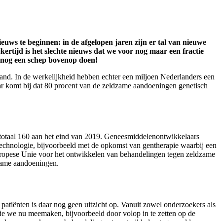
euws te beginnen: in de afgelopen jaren zijn er
t
al van nieuwe
ijkertijd is het slechte nieuws dat we voor nog maar een fractie
r nog een schep bovenop doen!
erland. In de werkelijkheid hebben echter een miljoen Nederlanders een
ar komt bij dat 80 procent van de zeldzame aandoeningen genetisch
totaal 160 aan het eind van 2019. Geneesmiddelenontwikkelaars
 technologie, bijvoorbeeld met de opkomst van gentherapie waarbij een
 Europese Unie voor het ontwikkelen van behandelingen tegen zeldzame
dzame aandoeningen.
atiënten is daar nog geen uitzicht op. Vanuit zowel onderzoekers als
ie we nu meemaken, bijvoorbeeld door volop in te zetten op de