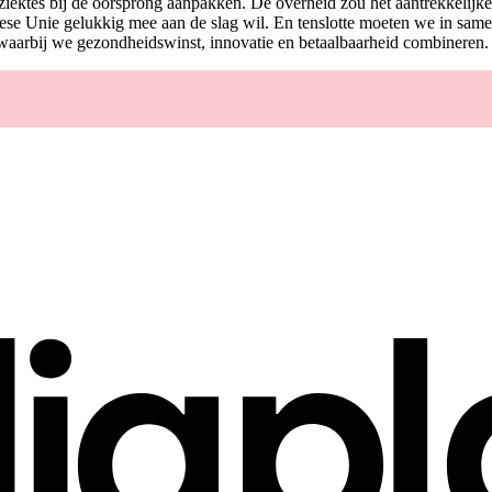
ziektes bij de oorsprong aanpakken. De overheid zou het aantrekkeli
se Unie gelukkig mee aan de slag wil. En tenslotte moeten we in same
 waarbij we gezondheidswinst, innovatie en betaalbaarheid combineren