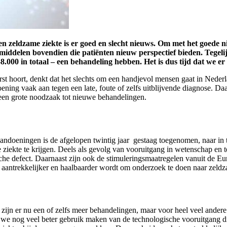
 zeldzame ziekte is er goed en slecht nieuws. Om met het goede ni
iddelen bovendien die patiënten nieuw perspectief
bieden
. Tegel
-8.000
in totaal
–
een behandeling hebben. Het is dus tijd dat we e
 eerst hoort, denkt dat het slechts om een handjevol mensen gaat in Ned
ing vaak aan tegen een late, foute of zelfs uitblijvende diagnose. Da
 een grote noodzaak tot nieuwe behandelingen.
ndoeningen is de afgelopen twintig jaar gestaag toegenomen, naar in 
me ziekte te krijgen. Deels als gevolg van vooruitgang in wetenschap en
ische defect. Daarnaast zijn ook de stimuleringsmaatregelen vanuit de
ven aantrekkelijker en haalbaarder wordt om onderzoek te doen naar zel
jn er nu een of zelfs meer behandelingen, maar voor heel veel andere p
 we nog veel beter gebruik maken van de technologische vooruitgang d