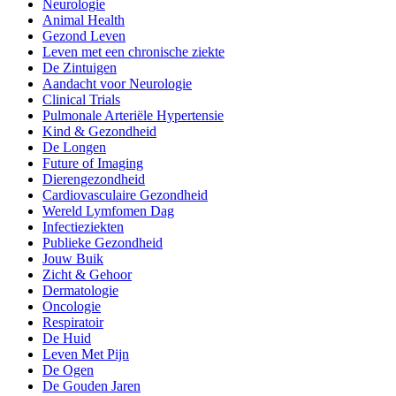
Neurologie
Animal Health
Gezond Leven
Leven met een chronische ziekte
De Zintuigen
Aandacht voor Neurologie
Clinical Trials
Pulmonale Arteriële Hypertensie
Kind & Gezondheid
De Longen
Future of Imaging
Dierengezondheid
Cardiovasculaire Gezondheid
Wereld Lymfomen Dag
Infectieziekten
Publieke Gezondheid
Jouw Buik
Zicht & Gehoor
Dermatologie
Oncologie
Respiratoir
De Huid
Leven Met Pijn
De Ogen
De Gouden Jaren