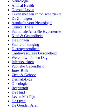
Neurologie
Animal Health
Gezond Leven
Leven met een chronische ziekte
De Zintuigen
Aandacht voor Neurologie
Clinical Trials
Pulmonale Arteriële Hypertensie
Kind & Gezondheid
De Longen
Future of Imaging
Dierengezondheid
Cardiovasculaire Gezondheid
Wereld Lymfomen Dag
Infectieziekten
Publieke Gezondheid
Jouw Buik
Zicht & Gehoor
Dermatologie
Oncologie
Respiratoir
De Huid
Leven Met Pijn
De Ogen
De Gouden Jaren