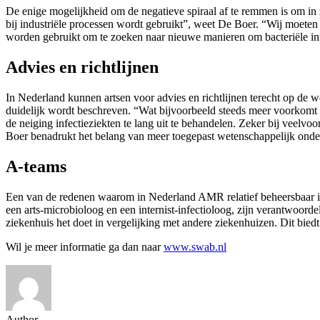
De enige mogelijkheid om de negatieve spiraal af te remmen is om in z
bij industriële processen wordt gebruikt”, weet De Boer. “Wij moete
worden gebruikt om te zoeken naar nieuwe manieren om bacteriële infec
Advies en richtlijnen
In Nederland kunnen artsen voor advies en richtlijnen terecht op de 
duidelijk wordt beschreven. “Wat bijvoorbeeld steeds meer voorkomt i
de neiging infectieziekten te lang uit te behandelen. Zeker bij veel
Boer benadrukt het belang van meer toegepast wetenschappelijk onder
A-teams
Een van de redenen waarom in Nederland AMR relatief beheersbaar is, 
een arts-microbioloog en een internist-infectioloog, zijn verantwoo
ziekenhuis het doet in vergelijking met andere ziekenhuizen. Dit bied
Wil je meer informatie ga dan naar
www.swab.nl
Author