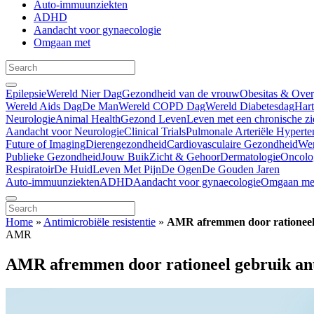
Auto-immuunziekten
ADHD
Aandacht voor gynaecologie
Omgaan met
Epilepsie
Wereld Nier Dag
Gezondheid van de vrouw
Obesitas & Ove
Wereld Aids Dag
De Man
Wereld COPD Dag
Wereld Diabetesdag
Har
Neurologie
Animal Health
Gezond Leven
Leven met een chronische zi
Aandacht voor Neurologie
Clinical Trials
Pulmonale Arteriële Hyperte
Future of Imaging
Dierengezondheid
Cardiovasculaire Gezondheid
We
Publieke Gezondheid
Jouw Buik
Zicht & Gehoor
Dermatologie
Oncolo
Respiratoir
De Huid
Leven Met Pijn
De Ogen
De Gouden Jaren
Auto-immuunziekten
ADHD
Aandacht voor gynaecologie
Omgaan me
Home
»
Antimicrobiële resistentie
»
AMR afremmen door rationeel 
AMR
AMR afremmen door rationeel gebruik ant