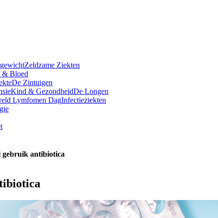
rgewicht
Zeldzame Ziekten
t & Bloed
ekte
De Zintuigen
nsie
Kind & Gezondheid
De Longen
reld Lymfomen Dag
Infectieziekten
gie
t
gebruik antibiotica
ibiotica