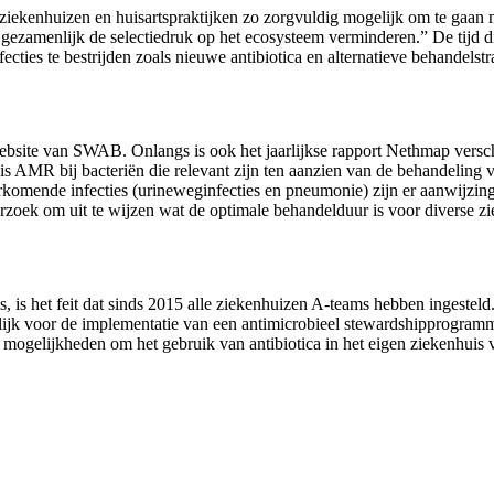
iekenhuizen en huisartspraktijken zo zorgvuldig mogelijk om te gaan met
n gezamenlijk de selectiedruk op het ecosysteem verminderen.” De tijd 
ties te bestrijden zoals nieuwe antibiotica en alternatieve behandelstr
website van SWAB. Onlangs is ook het jaarlijkse rapport Nethmap versc
s AMR bij bacteriën die relevant zijn ten aanzien van de behandeling v
voorkomende infecties (urineweginfecties en pneumonie) zijn er aanwijz
zoek om uit te wijzen wat de optimale behandelduur is voor diverse z
is het feit dat sinds 2015 alle ziekenhuizen A-teams hebben ingesteld
rdelijk voor de implementatie van een antimicrobieel stewardshipprogr
t mogelijkheden om het gebruik van antibiotica in het eigen ziekenhuis 