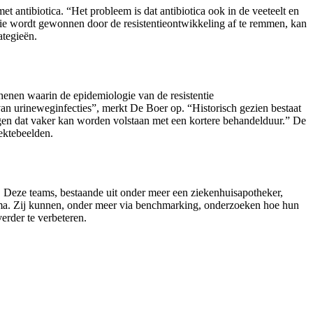
 antibiotica. “Het probleem is dat antibiotica ook in de veeteelt en
die wordt gewonnen door de resistentieontwikkeling af te remmen, kan
ategieën.
henen waarin de epidemiologie van de resistentie
an urineweginfecties”, merkt De Boer op. “Historisch gezien bestaat
ingen dat vaker kan worden volstaan met een kortere behandelduur.” De
iektebeelden.
. Deze teams, bestaande uit onder meer een ziekenhuisapotheker,
amma. Zij kunnen, onder meer via benchmarking, onderzoeken hoe hun
verder te verbeteren.