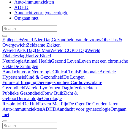
Auto-immuunziekten
ADHD
Aandacht voor gynaecologie
Omgaan met
Epilepsie
Wereld Nier Dag
Gezondheid van de vrouw
Obesitas &
Overgewicht
Zeldzame Ziekten
Wereld Aids Dag
De Man
Wereld COPD Dag
Wereld
Diabetesdag
Hart & Bloed
Neurologie
Animal Health
Gezond Leven
Leven met een chronische
ziekte
De Zintuigen
Aandacht voor Neurologie
Clinical Trials
Pulmonale Arteriële
Hypertensie
Kind & Gezondheid
De Longen
Future of Imaging
Dierengezondheid
Cardiovasculaire
Gezondheid
Wereld Lymfomen Dag
Infectieziekten
Publieke Gezondheid
Jouw Buik
Zicht &
Gehoor
Dermatologie
Oncologie
Respiratoir
De Huid
Leven Met Pijn
De Ogen
De Gouden Jaren
Auto-immuunziekten
ADHD
Aandacht voor gynaecologie
Omgaan
met