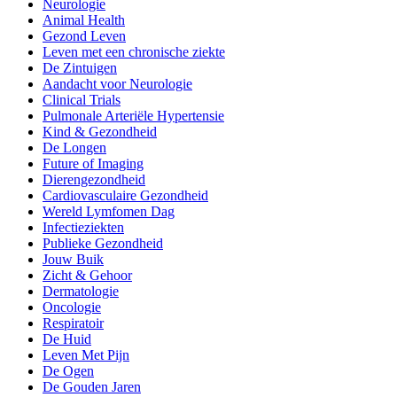
Neurologie
Animal Health
Gezond Leven
Leven met een chronische ziekte
De Zintuigen
Aandacht voor Neurologie
Clinical Trials
Pulmonale Arteriële Hypertensie
Kind & Gezondheid
De Longen
Future of Imaging
Dierengezondheid
Cardiovasculaire Gezondheid
Wereld Lymfomen Dag
Infectieziekten
Publieke Gezondheid
Jouw Buik
Zicht & Gehoor
Dermatologie
Oncologie
Respiratoir
De Huid
Leven Met Pijn
De Ogen
De Gouden Jaren