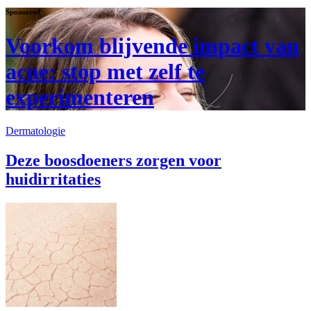
Sponsored
Voorkom blijvende impact van
acne: stop met zelf te
experimenteren
Dermatologie
Deze boosdoeners zorgen voor
huidirritaties