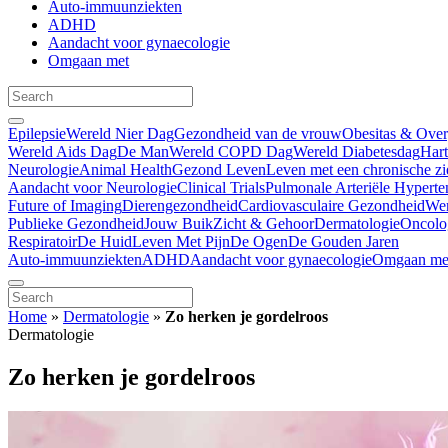
Auto-immuunziekten
ADHD
Aandacht voor gynaecologie
Omgaan met
Epilepsie
Wereld Nier Dag
Gezondheid van de vrouw
Obesitas & Ove
Wereld Aids Dag
De Man
Wereld COPD Dag
Wereld Diabetesdag
Har
Neurologie
Animal Health
Gezond Leven
Leven met een chronische zi
Aandacht voor Neurologie
Clinical Trials
Pulmonale Arteriële Hyperte
Future of Imaging
Dierengezondheid
Cardiovasculaire Gezondheid
We
Publieke Gezondheid
Jouw Buik
Zicht & Gehoor
Dermatologie
Oncolo
Respiratoir
De Huid
Leven Met Pijn
De Ogen
De Gouden Jaren
Auto-immuunziekten
ADHD
Aandacht voor gynaecologie
Omgaan me
Home
»
Dermatologie
»
Zo herken je gordelroos
Dermatologie
Zo herken je gordelroos