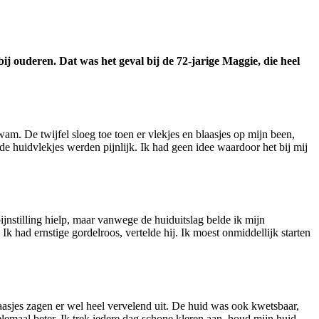
bij ouderen.
Dat was het geval bij de 72-jarige Maggie, die heel
kwam. De twijfel sloeg toe toen er vlekjes en blaasjes op mijn been,
de huidvlekjes werden pijnlijk. Ik had geen idee waardoor het bij mij
ijnstilling hielp, maar vanwege de huiduitslag belde ik mijn
k had ernstige gordelroos, vertelde hij. Ik moest onmiddellijk starten
laasjes zagen er wel heel vervelend uit. De huid was ook kwetsbaar,
elemaal beter. Ik trek iedere dag schone kleren aan, houd mijn huid