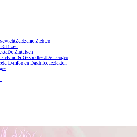
rgewicht
Zeldzame Ziekten
t & Bloed
ekte
De Zintuigen
nsie
Kind & Gezondheid
De Longen
reld Lymfomen Dag
Infectieziekten
gie
t