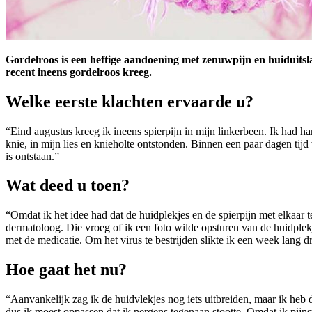
Gordelroos is een heftige aandoening met zenuwpijn en huiduitsl
recent ineens gordelroos kreeg.
Welke eerste klachten ervaarde u?
“Eind augustus kreeg ik ineens spierpijn in mijn linkerbeen. Ik had har
knie, in mijn lies en knieholte ontstonden. Binnen een paar dagen tijd
is ontstaan.”
Wat deed u toen?
“Omdat ik het idee had dat de huidplekjes en de spierpijn met elkaar 
dermatoloog. Die vroeg of ik een foto wilde opsturen van de huidplekje
met de medicatie. Om het virus te bestrijden slikte ik een week lang dr
Hoe gaat het nu?
“Aanvankelijk zag ik de huidvlekjes nog iets uitbreiden, maar ik heb 
dus ik moest oppassen dat ik nergens tegenaan stootte. Omdat ik pijnst