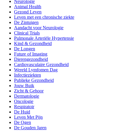
Neurologie
Animal Health
Gezond Leven
Leven met een chronische ziekte
De Zintuigen
Aandacht voor Neurologie
Clinical Trials
Pulmonale Arteriële Hypertensie
Kind & Gezondheid
De Longen
Future of Imaging
Dierengezondheid
Cardiovasculaire Gezondheid
Wereld Lymfomen Dag
Infectieziekten
Publieke Gezondheid
Jouw Buik
Zicht & Gehoor
Dermatologie
Oncologie
Respiratoir
De Huid
Leven Met Pijn
De Ogen
De Gouden Jaren