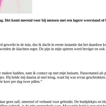
ag. Het komt meestal voor bij mensen met een lagere weerstand of 
d gewerkt in de tuin, dus ik dacht in eerste instantie dat het daardoor 
 werden de klachten erger. De pijn in mijn spieren werd heviger en ook 
te maken hadden, nam ik contact op met mijn huisarts. Paracetamol als p
s. Hij belde mij daarna al snel terug, want hij was ervan geschrokken. I
ie keer per dag twee pillen.”
daar geen zalf, smeersel of verband voor gebruikt. De huidplekjes en b
illers gebruik, is de pijn grotendeels weg. Maar mijn huid is nog niet h