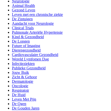
Neurologie
Animal Health
Gezond Leven
Leven met een chronische ziekte
De Zintuigen
Aandacht voor Neurologie
Clinical Trials
Pulmonale Arteriële Hypertensie
Kind & Gezondheid
De Longen
Future of Imaging
Dierengezondheid
Cardiovasculaire Gezondheid
Wereld Lymfomen Dag
Infectieziekten
Publieke Gezondheid
Jouw Buik
Zicht & Gehoor
Dermatologie
Oncologie
Respiratoir
De Huid
Leven Met Pijn
De Ogen
De Gouden Jaren