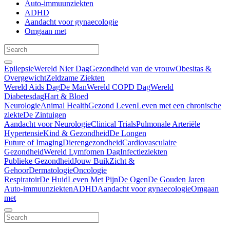
Auto-immuunziekten
ADHD
Aandacht voor gynaecologie
Omgaan met
Epilepsie
Wereld Nier Dag
Gezondheid van de vrouw
Obesitas &
Overgewicht
Zeldzame Ziekten
Wereld Aids Dag
De Man
Wereld COPD Dag
Wereld
Diabetesdag
Hart & Bloed
Neurologie
Animal Health
Gezond Leven
Leven met een chronische
ziekte
De Zintuigen
Aandacht voor Neurologie
Clinical Trials
Pulmonale Arteriële
Hypertensie
Kind & Gezondheid
De Longen
Future of Imaging
Dierengezondheid
Cardiovasculaire
Gezondheid
Wereld Lymfomen Dag
Infectieziekten
Publieke Gezondheid
Jouw Buik
Zicht &
Gehoor
Dermatologie
Oncologie
Respiratoir
De Huid
Leven Met Pijn
De Ogen
De Gouden Jaren
Auto-immuunziekten
ADHD
Aandacht voor gynaecologie
Omgaan
met