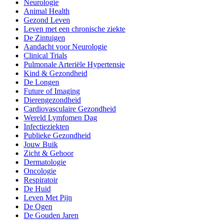
Neurologie
Animal Health
Gezond Leven
Leven met een chronische ziekte
De Zintuigen
Aandacht voor Neurologie
Clinical Trials
Pulmonale Arteriële Hypertensie
Kind & Gezondheid
De Longen
Future of Imaging
Dierengezondheid
Cardiovasculaire Gezondheid
Wereld Lymfomen Dag
Infectieziekten
Publieke Gezondheid
Jouw Buik
Zicht & Gehoor
Dermatologie
Oncologie
Respiratoir
De Huid
Leven Met Pijn
De Ogen
De Gouden Jaren