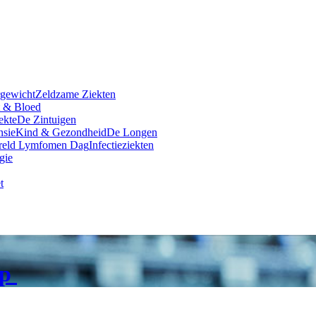
rgewicht
Zeldzame Ziekten
t & Bloed
ekte
De Zintuigen
nsie
Kind & Gezondheid
De Longen
reld Lymfomen Dag
Infectieziekten
gie
t
ep