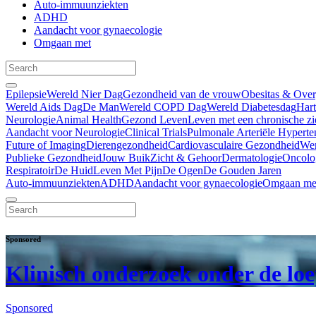
Auto-immuunziekten
ADHD
Aandacht voor gynaecologie
Omgaan met
Epilepsie
Wereld Nier Dag
Gezondheid van de vrouw
Obesitas & Ove
Wereld Aids Dag
De Man
Wereld COPD Dag
Wereld Diabetesdag
Har
Neurologie
Animal Health
Gezond Leven
Leven met een chronische zi
Aandacht voor Neurologie
Clinical Trials
Pulmonale Arteriële Hyperte
Future of Imaging
Dierengezondheid
Cardiovasculaire Gezondheid
We
Publieke Gezondheid
Jouw Buik
Zicht & Gehoor
Dermatologie
Oncolo
Respiratoir
De Huid
Leven Met Pijn
De Ogen
De Gouden Jaren
Auto-immuunziekten
ADHD
Aandacht voor gynaecologie
Omgaan me
Sponsored
Klinisch onderzoek onder de lo
Sponsored