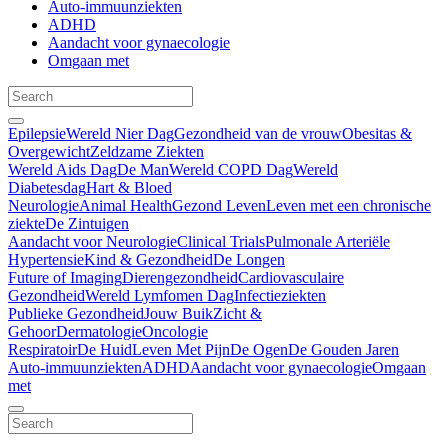
Auto-immuunziekten
ADHD
Aandacht voor gynaecologie
Omgaan met
Epilepsie
Wereld Nier Dag
Gezondheid van de vrouw
Obesitas &
Overgewicht
Zeldzame Ziekten
Wereld Aids Dag
De Man
Wereld COPD Dag
Wereld
Diabetesdag
Hart & Bloed
Neurologie
Animal Health
Gezond Leven
Leven met een chronische
ziekte
De Zintuigen
Aandacht voor Neurologie
Clinical Trials
Pulmonale Arteriële
Hypertensie
Kind & Gezondheid
De Longen
Future of Imaging
Dierengezondheid
Cardiovasculaire
Gezondheid
Wereld Lymfomen Dag
Infectieziekten
Publieke Gezondheid
Jouw Buik
Zicht &
Gehoor
Dermatologie
Oncologie
Respiratoir
De Huid
Leven Met Pijn
De Ogen
De Gouden Jaren
Auto-immuunziekten
ADHD
Aandacht voor gynaecologie
Omgaan
met