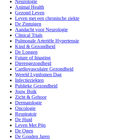
Neurologie
Animal Health
Gezond Leven
Leven met een chronische ziekte
De Zintuigen
Aandacht voor Neurologie
Clinical Trials
Pulmonale Arteriële Hypertensie
Kind & Gezondheid
De Longen
Future of Imaging
Dierengezondheid
Cardiovasculaire Gezondheid
Wereld Lymfomen Dag
Infectieziekten
Publieke Gezondheid
Jouw Buik
Zicht & Gehoor
Dermatologie
Oncologie
Respiratoir
De Huid
Leven Met Pijn
De Ogen
De Gouden Jaren