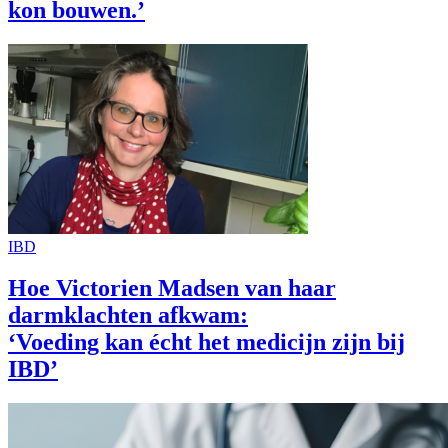
kon bouwen.’
IBD
Hoe Victorien Madsen van haar
darmklachten afkwam:
‘Voeding kan écht het medicijn zijn bij
IBD’