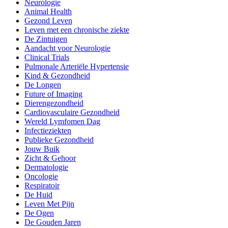
Neurologie
Animal Health
Gezond Leven
Leven met een chronische ziekte
De Zintuigen
Aandacht voor Neurologie
Clinical Trials
Pulmonale Arteriële Hypertensie
Kind & Gezondheid
De Longen
Future of Imaging
Dierengezondheid
Cardiovasculaire Gezondheid
Wereld Lymfomen Dag
Infectieziekten
Publieke Gezondheid
Jouw Buik
Zicht & Gehoor
Dermatologie
Oncologie
Respiratoir
De Huid
Leven Met Pijn
De Ogen
De Gouden Jaren