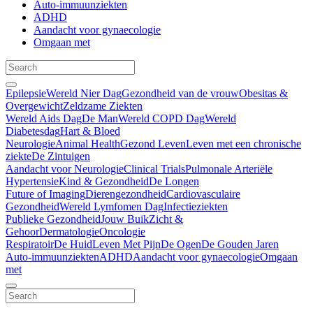
Auto-immuunziekten
ADHD
Aandacht voor gynaecologie
Omgaan met
Epilepsie
Wereld Nier Dag
Gezondheid van de vrouw
Obesitas &
Overgewicht
Zeldzame Ziekten
Wereld Aids Dag
De Man
Wereld COPD Dag
Wereld
Diabetesdag
Hart & Bloed
Neurologie
Animal Health
Gezond Leven
Leven met een chronische
ziekte
De Zintuigen
Aandacht voor Neurologie
Clinical Trials
Pulmonale Arteriële
Hypertensie
Kind & Gezondheid
De Longen
Future of Imaging
Dierengezondheid
Cardiovasculaire
Gezondheid
Wereld Lymfomen Dag
Infectieziekten
Publieke Gezondheid
Jouw Buik
Zicht &
Gehoor
Dermatologie
Oncologie
Respiratoir
De Huid
Leven Met Pijn
De Ogen
De Gouden Jaren
Auto-immuunziekten
ADHD
Aandacht voor gynaecologie
Omgaan
met