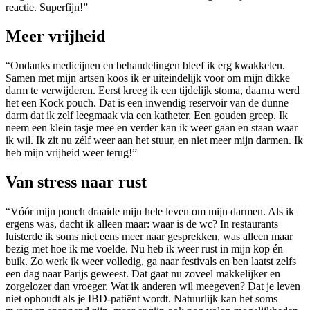
reactie. Superfijn!”
Meer vrijheid
“Ondanks medicijnen en behandelingen bleef ik erg kwakkelen.
Samen met mijn artsen koos ik er uiteindelijk voor om mijn dikke
darm te verwijderen. Eerst kreeg ik een tijdelijk stoma, daarna werd
het een Kock pouch. Dat is een inwendig reservoir van de dunne
darm dat ik zelf leegmaak via een katheter. Een gouden greep. Ik
neem een klein tasje mee en verder kan ik weer gaan en staan waar
ik wil. Ik zit nu zélf weer aan het stuur, en niet meer mijn darmen. Ik
heb mijn vrijheid weer terug!”
Van stress naar rust
“Vóór mijn pouch draaide mijn hele leven om mijn darmen. Als ik
ergens was, dacht ik alleen maar: waar is de wc? In restaurants
luisterde ik soms niet eens meer naar gesprekken, was alleen maar
bezig met hoe ik me voelde. Nu heb ik weer rust in mijn kop én
buik. Zo werk ik weer volledig, ga naar festivals en ben laatst zelfs
een dag naar Parijs geweest. Dat gaat nu zoveel makkelijker en
zorgelozer dan vroeger. Wat ik anderen wil meegeven? Dat je leven
niet ophoudt als je IBD-patiënt wordt. Natuurlijk kan het soms