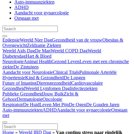
Auto-immuunziekten
ADHD
Aandacht voor gynaecologie
Omgaan met
Epilepsie
Wereld Nier Dag
Gezondheid van de vrouw
Obesitas &
Overgewicht
Zeldzame Ziekten
Wereld Aids Dag
De Man
Wereld COPD Dag
Wereld
Diabetesdag
Hart & Bloed
Neurologie
Animal Health
Gezond Leven
Leven met een chronische
ziekte
De Zintuigen
Aandacht voor Neurologie
Clinical Trials
Pulmonale Arteriële
Hypertensie
Kind & Gezondheid
De Longen
Future of Imaging
Dierengezondheid
Cardiovasculaire
Gezondheid
Wereld Lymfomen Dag
Infectieziekten
Publieke Gezondheid
Jouw Buik
Zicht &
Gehoor
Dermatologie
Oncologie
Respiratoir
De Huid
Leven Met Pijn
De Ogen
De Gouden Jaren
Auto-immuunziekten
ADHD
Aandacht voor gynaecologie
Omgaan
met
Home
»
Wereld IBD Dag
»
Van continu stress naar eindelijk