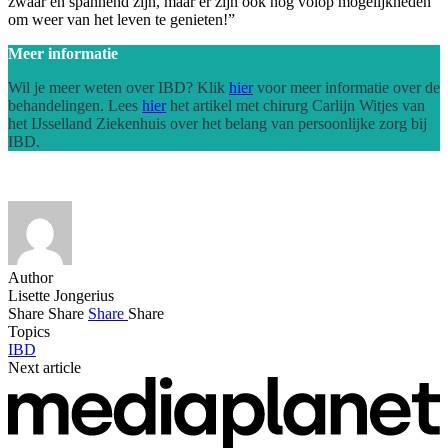
zwaar en spannend zijn, maar er zijn ook nog volop mogelijkheden
om weer van het leven te genieten!”
Meer informatie
Wil je meer weten over IBD? Klik
hier
voor meer informatie over de
behandelingen. Lees
hier
het artikel met chirurg Carlijn Witjes van
het IJsselland Ziekenhuis over het belang van persoonlijke zorg bij
IBD.
Author
Lisette Jongerius
Share
Share
Share
Share
Topics
IBD
Next article