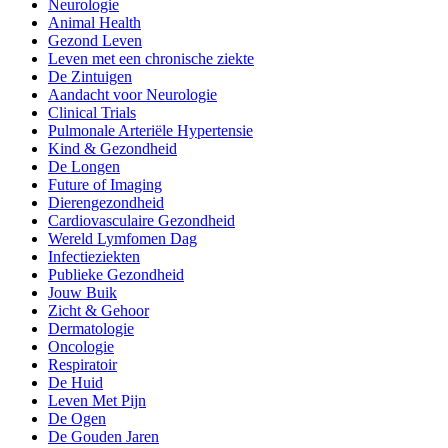
Neurologie
Animal Health
Gezond Leven
Leven met een chronische ziekte
De Zintuigen
Aandacht voor Neurologie
Clinical Trials
Pulmonale Arteriële Hypertensie
Kind & Gezondheid
De Longen
Future of Imaging
Dierengezondheid
Cardiovasculaire Gezondheid
Wereld Lymfomen Dag
Infectieziekten
Publieke Gezondheid
Jouw Buik
Zicht & Gehoor
Dermatologie
Oncologie
Respiratoir
De Huid
Leven Met Pijn
De Ogen
De Gouden Jaren