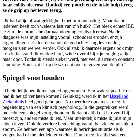
haar colitis ulcerosa. Dankzij een pouch én de juiste hulp kreeg
ze de grip op het leven terug.
“Ik had altijd al wat gekkigheid met m’n ontlasting. Maar dacht:
iedereen heeft toch weleens last van z’n buik? Het bleek echter IBD
te zijn, de chronische darmaandoening colitis ulcerosa. Na de
diagnose was mijn instelling vooral: schouders eronder, er zijn
ergere dingen. En leefde vanuit de gedachte: lang leve de lol,
morgen zien we wel verder. Ook al stak ik daarmee ergens ook mijn
kop in het zand. Ik werkte hard, wilde overal bij zijn en ging altijd
maar door. Totdat ik steeds zieker werd, met veel diarree en constant
aandrang. Soms zat ik op de wc echt over te geven van de pijn.”
Spiegel voorhouden
“Uiteindelijk ben ik met spoed opgenomen. Een wake-upcall. Hoe
had ik het zó ver laten komen? Gelukkig werd ik in het
IJsselland
Ziekenhuis
heel goed geholpen. Na meerdere opnames kreeg ik
begeleiding van een klinisch psycholoog. In die gesprekken werd
me echt een spiegel voorgehouden. Ik dacht altijd dat ik overal bij
moest zijn, anders miste ik iets. Maar uiteindelijk miste ik juist mijn
eigen leven. Ook de verdere begeleiding vanuit het ziekenhuis hielp
enorm. Ze hebben een app waarmee ik berichtjes stuurde als ik
vragen had of me niet lekker voelde. Dan kreeg ik altijd snel een