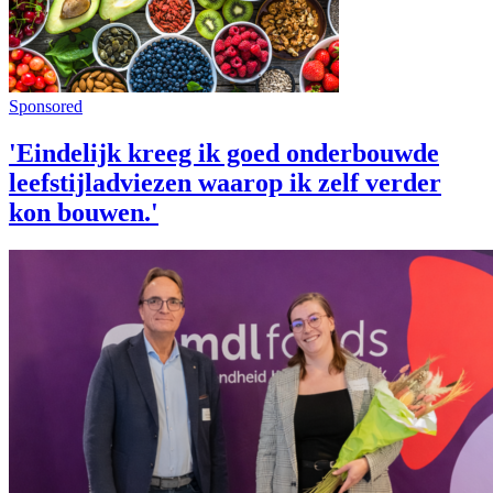
Sponsored
'Eindelijk kreeg ik goed onderbouwde
leefstijladviezen waarop ik zelf verder
kon bouwen.'