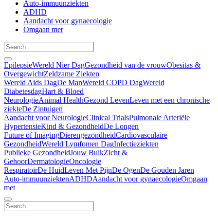
Auto-immuunziekten
ADHD
Aandacht voor gynaecologie
Omgaan met
Epilepsie
Wereld Nier Dag
Gezondheid van de vrouw
Obesitas &
Overgewicht
Zeldzame Ziekten
Wereld Aids Dag
De Man
Wereld COPD Dag
Wereld
Diabetesdag
Hart & Bloed
Neurologie
Animal Health
Gezond Leven
Leven met een chronische
ziekte
De Zintuigen
Aandacht voor Neurologie
Clinical Trials
Pulmonale Arteriële
Hypertensie
Kind & Gezondheid
De Longen
Future of Imaging
Dierengezondheid
Cardiovasculaire
Gezondheid
Wereld Lymfomen Dag
Infectieziekten
Publieke Gezondheid
Jouw Buik
Zicht &
Gehoor
Dermatologie
Oncologie
Respiratoir
De Huid
Leven Met Pijn
De Ogen
De Gouden Jaren
Auto-immuunziekten
ADHD
Aandacht voor gynaecologie
Omgaan
met