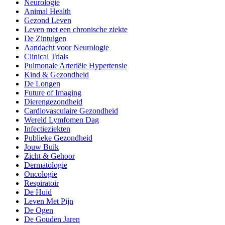
Neurologie
Animal Health
Gezond Leven
Leven met een chronische ziekte
De Zintuigen
Aandacht voor Neurologie
Clinical Trials
Pulmonale Arteriële Hypertensie
Kind & Gezondheid
De Longen
Future of Imaging
Dierengezondheid
Cardiovasculaire Gezondheid
Wereld Lymfomen Dag
Infectieziekten
Publieke Gezondheid
Jouw Buik
Zicht & Gehoor
Dermatologie
Oncologie
Respiratoir
De Huid
Leven Met Pijn
De Ogen
De Gouden Jaren