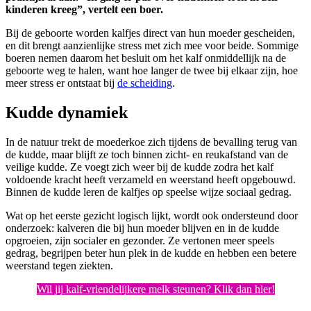
kinderen kreeg”, vertelt een boer.
Bij de geboorte worden kalfjes direct van hun moeder gescheiden,
en dit brengt aanzienlijke stress met zich mee voor beide. Sommige
boeren nemen daarom het besluit om het kalf onmiddellijk na de
geboorte weg te halen, want hoe langer de twee bij elkaar zijn, hoe
meer stress er ontstaat bij
de scheiding
.
Kudde dynamiek
In de natuur trekt de moederkoe zich tijdens de bevalling terug van
de kudde, maar blijft ze toch binnen zicht- en reukafstand van de
veilige kudde. Ze voegt zich weer bij de kudde zodra het kalf
voldoende kracht heeft verzameld en weerstand heeft opgebouwd.
Binnen de kudde leren de kalfjes op speelse wijze sociaal gedrag.
Wat op het eerste gezicht logisch lijkt, wordt ook ondersteund door
onderzoek: kalveren die bij hun moeder blijven en in de kudde
opgroeien, zijn socialer en gezonder. Ze vertonen meer speels
gedrag, begrijpen beter hun plek in de kudde en hebben een betere
weerstand tegen ziekten.
Wil jij kalf-vriendelijkere melk steunen? Klik dan hier!