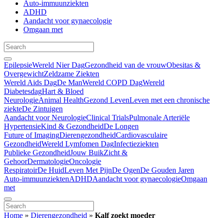
Auto-immuunziekten
ADHD
Aandacht voor gynaecologie
Omgaan met
Epilepsie
Wereld Nier Dag
Gezondheid van de vrouw
Obesitas &
Overgewicht
Zeldzame Ziekten
Wereld Aids Dag
De Man
Wereld COPD Dag
Wereld
Diabetesdag
Hart & Bloed
Neurologie
Animal Health
Gezond Leven
Leven met een chronische
ziekte
De Zintuigen
Aandacht voor Neurologie
Clinical Trials
Pulmonale Arteriële
Hypertensie
Kind & Gezondheid
De Longen
Future of Imaging
Dierengezondheid
Cardiovasculaire
Gezondheid
Wereld Lymfomen Dag
Infectieziekten
Publieke Gezondheid
Jouw Buik
Zicht &
Gehoor
Dermatologie
Oncologie
Respiratoir
De Huid
Leven Met Pijn
De Ogen
De Gouden Jaren
Auto-immuunziekten
ADHD
Aandacht voor gynaecologie
Omgaan
met
Home
»
Dierengezondheid
»
Kalf zoekt moeder