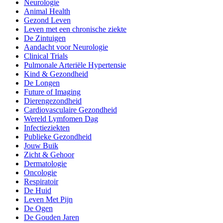
Neurologie
Animal Health
Gezond Leven
Leven met een chronische ziekte
De Zintuigen
Aandacht voor Neurologie
Clinical Trials
Pulmonale Arteriële Hypertensie
Kind & Gezondheid
De Longen
Future of Imaging
Dierengezondheid
Cardiovasculaire Gezondheid
Wereld Lymfomen Dag
Infectieziekten
Publieke Gezondheid
Jouw Buik
Zicht & Gehoor
Dermatologie
Oncologie
Respiratoir
De Huid
Leven Met Pijn
De Ogen
De Gouden Jaren