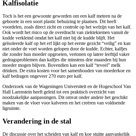
Kalfisolatie
Toch is het een gewoonte geworden om een kalf meteen na de
geboorte in een soort plastic behuizing te plaatsen. Dit heeft
voordelen, zoals direct zicht en controle op het welzijn van het kalf.
Ook wordt het risico op de overdracht van ziektekiemen vanuit de
kudde verkleind omdat het kalf niet bij de kudde blijft. Het
geïsoleerde kalf op het erf lijkt op het eerste gezicht “veilig” en kan
niet onder de voet worden gelopen door de kudde. Echter, kalfjes
die zonder hun moeder opgroeien, vertonen op latere leeftijd vaker
gedragsproblemen dan kalfjes die minstens drie maanden bij hun
moeder mogen blijven. Bovendien kan een kalf “teveel” melk
drinken. De extra kosten voor het samenhouden van moederkoe en
kalf bedragen ongeveer 270 euro per kalf.
Onderzoek van de Wageningen Universiteit en de Hogeschool Van
Hall Larenstein heeft geleid tot een praktisch overzicht van
noodzakelijke aanpassingen. Dit omvat onder andere het geschikt
maken van de vloer voor kalveren en het creëren van voldoende
ligruimte.
Verandering in de stal
De discussie over het scheiden van kalf en koe stuitte aanvankelijk