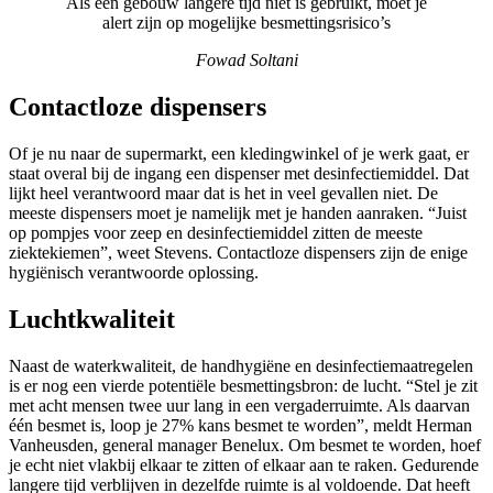
Als een gebouw langere tijd niet is gebruikt, moet je
alert zijn op mogelijke besmettingsrisico’s
Fowad Soltani
Contactloze dispensers
Of je nu naar de supermarkt, een kledingwinkel of je werk gaat, er
staat overal bij de ingang een dispenser met desinfectiemiddel. Dat
lijkt heel verantwoord maar dat is het in veel gevallen niet. De
meeste dispensers moet je namelijk met je handen aanraken. “Juist
op pompjes voor zeep en desinfectiemiddel zitten de meeste
ziektekiemen”, weet Stevens. Contactloze dispensers zijn de enige
hygiënisch verantwoorde oplossing.
Luchtkwaliteit
Naast de waterkwaliteit, de handhygiëne en desinfectiemaatregelen
is er nog een vierde potentiële besmettingsbron: de lucht. “Stel je zit
met acht mensen twee uur lang in een vergaderruimte. Als daarvan
één besmet is, loop je 27% kans besmet te worden”, meldt Herman
Vanheusden, general manager Benelux. Om besmet te worden, hoef
je echt niet vlakbij elkaar te zitten of elkaar aan te raken. Gedurende
langere tijd verblijven in dezelfde ruimte is al voldoende. Dat heeft