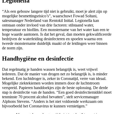
Legionella
“Als een gebouw langere tijd niet is gebruikt, moet je alert zijn op
mogelijke besmettingsrisico’s”, waarschuwt Fowad Soltani,
salesmanager Nederland van Rentokil Initial. Legionella kan
ontstaan onder invloed van drie factoren: stilstaand water,
temperatuur en biofilm. Een monstername van het water kan een te
hoge waarde aantonen. Is dat het geval, dan moeten gekwalificeerde
bedrijven de waterleiding desinfecteren en spoelen waarna een
tweede monstername duidelijk maakt of de leidingen weer binnen
de norm zijn.
Handhygiëne en desinfectie
Dat regelmatig je handen wassen belangrijk is, weet vrijwel
iedereen. Dat de manier van drogen net zo belangrijk is, is minder
bekend. Een luchtdroger is, zeker in Coronatijd, verre van ideaal.
Mogelijke ziektekiemen worden immers door de luchtstroom
verspreid. Papieren handdoekjes zijn de beste oplossing. De derde
stap is desinfectie van de handen. “Een goed desinfectiemiddel moet
tenminste 70 procent alcohol bevatten”, stelt servicemanager
Alphons Stevens. “Anders is het niet voldoende werkzaam om
bijvoorbeeld het Coronavirus te kunnen vernietigen.”