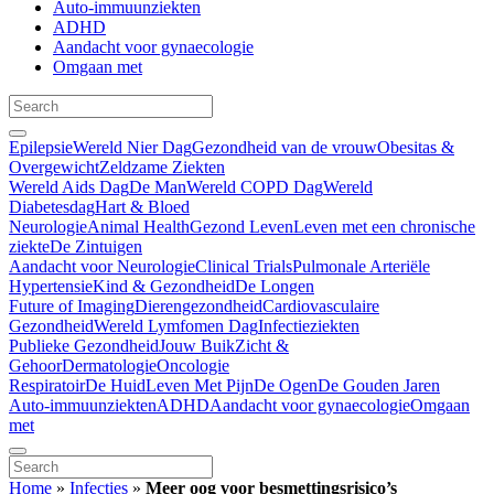
Auto-immuunziekten
ADHD
Aandacht voor gynaecologie
Omgaan met
Epilepsie
Wereld Nier Dag
Gezondheid van de vrouw
Obesitas &
Overgewicht
Zeldzame Ziekten
Wereld Aids Dag
De Man
Wereld COPD Dag
Wereld
Diabetesdag
Hart & Bloed
Neurologie
Animal Health
Gezond Leven
Leven met een chronische
ziekte
De Zintuigen
Aandacht voor Neurologie
Clinical Trials
Pulmonale Arteriële
Hypertensie
Kind & Gezondheid
De Longen
Future of Imaging
Dierengezondheid
Cardiovasculaire
Gezondheid
Wereld Lymfomen Dag
Infectieziekten
Publieke Gezondheid
Jouw Buik
Zicht &
Gehoor
Dermatologie
Oncologie
Respiratoir
De Huid
Leven Met Pijn
De Ogen
De Gouden Jaren
Auto-immuunziekten
ADHD
Aandacht voor gynaecologie
Omgaan
met
Home
»
Infecties
»
Meer oog voor besmettingsrisico’s