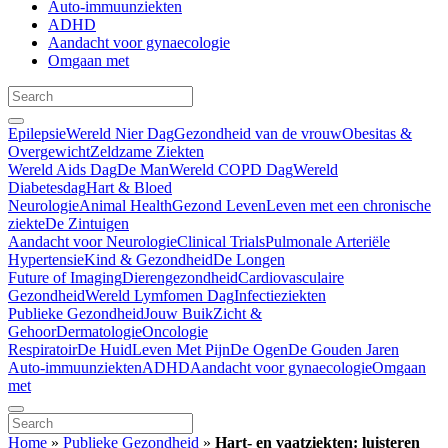
Auto-immuunziekten
ADHD
Aandacht voor gynaecologie
Omgaan met
Epilepsie
Wereld Nier Dag
Gezondheid van de vrouw
Obesitas &
Overgewicht
Zeldzame Ziekten
Wereld Aids Dag
De Man
Wereld COPD Dag
Wereld
Diabetesdag
Hart & Bloed
Neurologie
Animal Health
Gezond Leven
Leven met een chronische
ziekte
De Zintuigen
Aandacht voor Neurologie
Clinical Trials
Pulmonale Arteriële
Hypertensie
Kind & Gezondheid
De Longen
Future of Imaging
Dierengezondheid
Cardiovasculaire
Gezondheid
Wereld Lymfomen Dag
Infectieziekten
Publieke Gezondheid
Jouw Buik
Zicht &
Gehoor
Dermatologie
Oncologie
Respiratoir
De Huid
Leven Met Pijn
De Ogen
De Gouden Jaren
Auto-immuunziekten
ADHD
Aandacht voor gynaecologie
Omgaan
met
Home
»
Publieke Gezondheid
»
Hart- en vaatziekten: luisteren