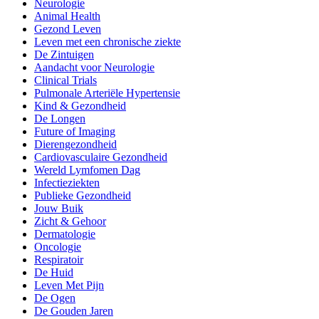
Neurologie
Animal Health
Gezond Leven
Leven met een chronische ziekte
De Zintuigen
Aandacht voor Neurologie
Clinical Trials
Pulmonale Arteriële Hypertensie
Kind & Gezondheid
De Longen
Future of Imaging
Dierengezondheid
Cardiovasculaire Gezondheid
Wereld Lymfomen Dag
Infectieziekten
Publieke Gezondheid
Jouw Buik
Zicht & Gehoor
Dermatologie
Oncologie
Respiratoir
De Huid
Leven Met Pijn
De Ogen
De Gouden Jaren