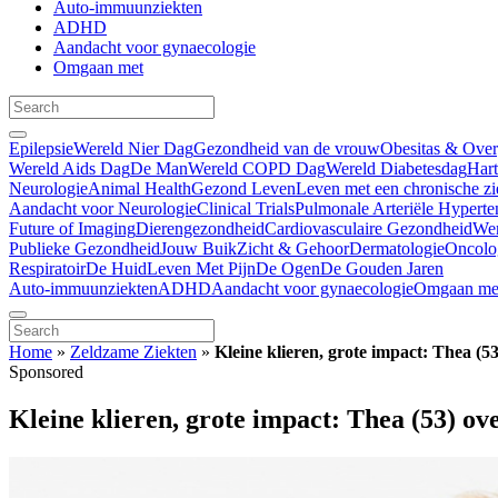
Auto-immuunziekten
ADHD
Aandacht voor gynaecologie
Omgaan met
Epilepsie
Wereld Nier Dag
Gezondheid van de vrouw
Obesitas & Ove
Wereld Aids Dag
De Man
Wereld COPD Dag
Wereld Diabetesdag
Har
Neurologie
Animal Health
Gezond Leven
Leven met een chronische zi
Aandacht voor Neurologie
Clinical Trials
Pulmonale Arteriële Hyperte
Future of Imaging
Dierengezondheid
Cardiovasculaire Gezondheid
We
Publieke Gezondheid
Jouw Buik
Zicht & Gehoor
Dermatologie
Oncolo
Respiratoir
De Huid
Leven Met Pijn
De Ogen
De Gouden Jaren
Auto-immuunziekten
ADHD
Aandacht voor gynaecologie
Omgaan me
Home
»
Zeldzame Ziekten
»
Kleine klieren, grote impact: Thea (
Sponsored
Kleine klieren, grote impact: Thea (53) o