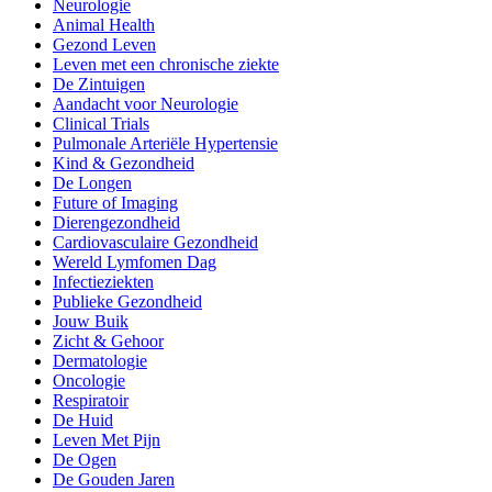
Neurologie
Animal Health
Gezond Leven
Leven met een chronische ziekte
De Zintuigen
Aandacht voor Neurologie
Clinical Trials
Pulmonale Arteriële Hypertensie
Kind & Gezondheid
De Longen
Future of Imaging
Dierengezondheid
Cardiovasculaire Gezondheid
Wereld Lymfomen Dag
Infectieziekten
Publieke Gezondheid
Jouw Buik
Zicht & Gehoor
Dermatologie
Oncologie
Respiratoir
De Huid
Leven Met Pijn
De Ogen
De Gouden Jaren