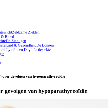
rgewicht
Zeldzame Ziekten
t & Bloed
ekte
De Zintuigen
nsie
Kind & Gezondheid
De Longen
reld Lymfomen Dag
Infectieziekten
gie
t
53) over gevolgen van hypoparathyreoïdie
ver gevolgen van hypoparathyreoïdie