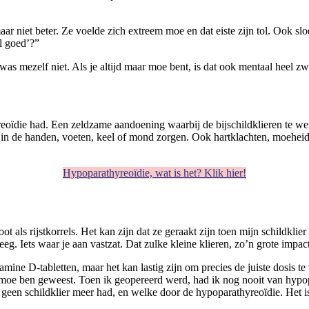
niet beter. Ze voelde zich extreem moe en dat eiste zijn tol. Ook sloeg 
el goed’?”
 was mezelf niet. Als je altijd maar moe bent, is dat ook mentaal heel zw
eoïdie had. Een zeldzame aandoening waarbij de bijschildklieren te wei
en in de handen, voeten, keel of mond zorgen. Ook hartklachten, moehe
Hypoparathyreoïdie, wat is het? Klik hier!
oot als rijstkorrels. Het kan zijn dat ze geraakt zijn toen mijn schildkli
kreeg. Iets waar je aan vastzat. Dat zulke kleine klieren, zo’n grote im
mine D-tabletten, maar het kan lastig zijn om precies de juiste dosis te
 moe ben geweest. Toen ik geopereerd werd, had ik nog nooit van hypo
geen schildklier meer had, en welke door de hypoparathyreoïdie. Het is 