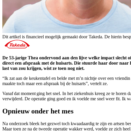
Dit artikel is financieel mogelijk gemaakt door Takeda. De hierin b
De 53-jarige Thea ondervond aan den lijve welke impact slecht of
direct een afspraak met de huisarts. Die stuurde haar door naar h
last van zou krijgen, wist ze toen nog niet.
“Ik zat aan de keukentafel en belde met m’n nichtje over een vriendin
maakte toch maar een afspraak bij de huisarts”, vertelt ze.
Vanaf dat moment ging het snel. In het ziekenhuis kreeg ze te horen d
verwijderd. De operatie ging goed en ik voelde me snel weer fit. Ik 
Opnieuw onder het mes
Na onderzoek bleek het gezwel toch kwaadaardig te zijn en artsen bes
Maar toen ze na de tweede operatie wakker werd, voelde ze zich heel 