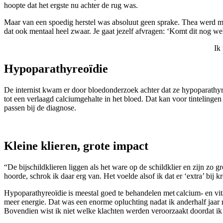
hoopte dat het ergste nu achter de rug was.
Maar van een spoedig herstel was absoluut geen sprake. Thea werd maar 
dat ook mentaal heel zwaar. Je gaat jezelf afvragen: ‘Komt dit nog w
Ik
Hypoparathyreoïdie
De internist kwam er door bloedonderzoek achter dat ze hypoparathyr
tot een verlaagd calciumgehalte in het bloed. Dat kan voor tinteling
passen bij de diagnose.
Kleine klieren, grote impact
“De bijschildklieren liggen als het ware op de schildklier en zijn zo gr
hoorde, schrok ik daar erg van. Het voelde alsof ik dat er ‘extra’ bij 
Hypoparathyreoïdie is meestal goed te behandelen met calcium- en vita
meer energie. Dat was een enorme opluchting nadat ik anderhalf jaar
Bovendien wist ik niet welke klachten werden veroorzaakt doordat ik 