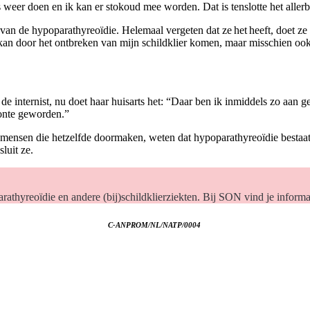
s weer doen en ik kan er stokoud mee worden. Dat is tenslotte het allerb
n de hypoparathyreoïdie. Helemaal vergeten dat ze het heeft, doet ze 
it kan door het ontbreken van mijn schildklier komen, maar misschien oo
e internist, nu doet haar huisarts het: “Daar ben ik inmiddels zo aan g
woonte geworden.”
ensen die hetzelfde doormaken, weten dat hypoparathyreoïdie bestaat e
sluit ze.
athyreoïdie en andere (bij)schildklierziekten. Bij SON vind je informa
C-ANPROM/NL/NATP/0004