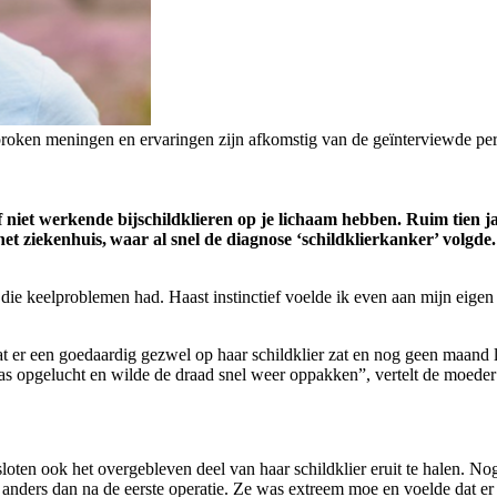
esproken meningen en ervaringen zijn afkomstig van de geïnterviewde p
 niet werkende bijschildklieren op je lichaam hebben. Ruim tien j
et ziekenhuis, waar al snel de diagnose ‘schildklierkanker’ volgde.
 die keelproblemen had. Haast instinctief voelde ik even aan mijn eigen
at er een goedaardig gezwel op haar schildklier zat en nog geen maand 
was opgelucht en wilde de draad snel weer oppakken”, vertelt de moeder
loten ook het overgebleven deel van haar schildklier eruit te halen. 
anders dan na de eerste operatie. Ze was extreem moe en voelde dat er ‘