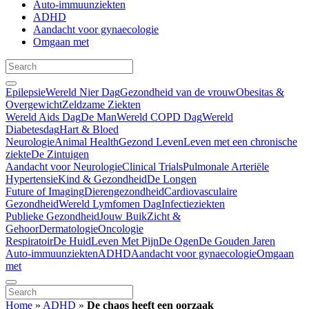
Auto-immuunziekten
ADHD
Aandacht voor gynaecologie
Omgaan met
Epilepsie
Wereld Nier Dag
Gezondheid van de vrouw
Obesitas &
Overgewicht
Zeldzame Ziekten
Wereld Aids Dag
De Man
Wereld COPD Dag
Wereld
Diabetesdag
Hart & Bloed
Neurologie
Animal Health
Gezond Leven
Leven met een chronische
ziekte
De Zintuigen
Aandacht voor Neurologie
Clinical Trials
Pulmonale Arteriële
Hypertensie
Kind & Gezondheid
De Longen
Future of Imaging
Dierengezondheid
Cardiovasculaire
Gezondheid
Wereld Lymfomen Dag
Infectieziekten
Publieke Gezondheid
Jouw Buik
Zicht &
Gehoor
Dermatologie
Oncologie
Respiratoir
De Huid
Leven Met Pijn
De Ogen
De Gouden Jaren
Auto-immuunziekten
ADHD
Aandacht voor gynaecologie
Omgaan
met
Home
»
ADHD
»
De chaos heeft een oorzaak