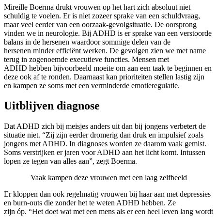
Mireille Boerma drukt vrouwen op het hart zich absoluut niet
schuldig te voelen. Er is niet zozeer sprake van een schuldvraag,
maar veel eerder van een oorzaak-gevolgsituatie. De oorsprong
vinden we in neurologie. Bij ADHD is er sprake van een verstoorde
balans in de hersenen waardoor sommige delen van de
hersenen minder efficiënt werken. De gevolgen zien we met name
terug in zogenoemde executieve functies. Mensen met
ADHD hebben bijvoorbeeld moeite om aan een taak te beginnen en
deze ook af te ronden. Daarnaast kan prioriteiten stellen lastig zijn
en kampen ze soms met een verminderde emotieregulatie.
Uitblijven diagnose
Dat ADHD zich bij meisjes anders uit dan bij jongens verbetert de
situatie niet. “Zij zijn eerder dromerig dan druk en impulsief zoals
jongens met ADHD. In diagnoses worden ze daarom vaak gemist.
Soms verstrijken er jaren voor ADHD aan het licht komt. Intussen
lopen ze tegen van alles aan”, zegt Boerma.
Vaak kampen deze vrouwen met een laag zelfbeeld
Er kloppen dan ook regelmatig vrouwen bij haar aan met depressies
en burn-outs die zonder het te weten ADHD hebben. Ze
zijn óp. “Het doet wat met een mens als er een heel leven lang wordt