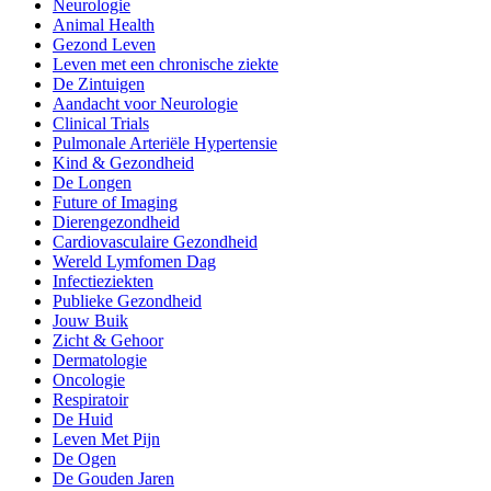
Neurologie
Animal Health
Gezond Leven
Leven met een chronische ziekte
De Zintuigen
Aandacht voor Neurologie
Clinical Trials
Pulmonale Arteriële Hypertensie
Kind & Gezondheid
De Longen
Future of Imaging
Dierengezondheid
Cardiovasculaire Gezondheid
Wereld Lymfomen Dag
Infectieziekten
Publieke Gezondheid
Jouw Buik
Zicht & Gehoor
Dermatologie
Oncologie
Respiratoir
De Huid
Leven Met Pijn
De Ogen
De Gouden Jaren