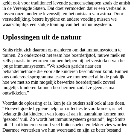
geldt ook voor traditioneel levende gemeenschappen zoals de amish
in de Verenigde Staten. Dat doet vermoeden dat er een verband is
tussen onze moderne levensstijl en het ontstaan van astma. Door
verstedelijking, betere hygiëne en andere voeding missen we
waarschijnlijk een stukje training van het immuunsysteem.
Oplossingen uit de natuur
Smits richt zich daarom op manieren om dat immuunsysteem te
trainen. Zo onderzoekt het team hoe boerderijstof, rauwe melk en
zelfs parasitaire wormen kunnen helpen bij het versterken van het
jonge immuunsysteem. “We zoeken gericht naar een
behandelmethode die voor alle kinderen beschikbaar komt. Binnen
ons onderzoeksprogramma testen we momenteel al in de praktijk
hoe we met zo min mogelijk bewerkte boerderijmelk zoveel
mogelijk kinderen kunnen beschermen zodat ze geen astma
ontwikkelen.”
Voordat de oplossing er is, kun je als ouders zelf ook al iets doen.
“Hoewel goede hygiëne helpt om infecties te voorkomen, is het
belangrijk dat kinderen van jongs af aan in aanraking komen met
‘gezond’ vuil. Zo wordt het immuunsysteem getraind”, legt Smits
uit. “Laat kinderen vooral veel buitenspelen en lekker vies worden.
Daarmee versterken we hun weerstand en zijn ze beter bestand