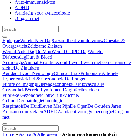
Auto-immuunziekten
ADHD
Aandacht voor gynaecologie
Omgaan met
Epilepsie
Wereld Nier Dag
Gezondheid van de vrouw
Obesitas &
Overgewicht
Zeldzame Ziekten
Wereld Aids Dag
De Man
Wereld COPD Dag
Wereld
Diabetesdag
Hart & Bloed
Neurologie
Animal Health
Gezond Leven
Leven met een chronische
ziekte
De Zintuigen
Aandacht voor Neurologie
Clinical Trials
Pulmonale Arteriële
Hypertensie
Kind & Gezondheid
De Longen
Future of Imaging
Dierengezondheid
Cardiovasculaire
Gezondheid
Wereld Lymfomen Dag
Infectieziekten
Publieke Gezondheid
Jouw Buik
Zicht &
Gehoor
Dermatologie
Oncologie
Respiratoir
De Huid
Leven Met Pijn
De Ogen
De Gouden Jaren
Auto-immuunziekten
ADHD
Aandacht voor gynaecologie
Omgaan
met
Home
»
Astma & Allergieën
»
Astma voorkomen dankzij