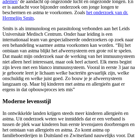
ademen
’ de aandacht op ongezonde lucht en ongezonde longen. En
er is aandacht voor bijzonder onderzoek om jonge longen te
beschermen en astma te voorkomen. Zoals
het onderzoek van dr.
Hermelijn Smits
.
Smits is als immunoloog en parasitoloog verbonden aan het Leids
Universitair Medisch Centrum. Onder haar leiding is een
internationaal team van gespecialiseerde onderzoekers op zoek naar
een behandeling waarmee astma voorkomen kan worden. “Bij het
ontstaan van astma blijkt het afweersysteem een grote rol te spelen.
Dat maakt mijn onderzoek naar de werking van het immuunsysteem
niet alleen heel interessant, maar ook heel actueel. Elk mens begint
zijn leven met een blanco immuunsysteem. Vooral in eerste 3 jaar na
je geboorte leert je lichaam welke bacteriën gevaarlijk zijn, welke
onschuldig en welke juist goed. Zo bouw je je afweersysteem
langzaam op. Maar bij kinderen met astma en allergieën gaat er
ergens in dat opbouwproces iets mis”
Moderne levensstijl
In ontwikkelde landen krijgen steeds meer kinderen allergieën en
astma. Uit onderzoek weten we inmiddels dat er een verband is
tussen de plek waar kinderen hun eerste levensjaren doorbrengen en
het ontstaan van allergieën en astma. Zo komt astma op
familieboerderijen in Duitsland en Zwitserland nauwelijks voor. Dat