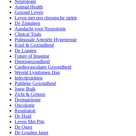
Neurologie
Animal Health
Gezond Leven
Leven met een chronische ziekte
De Zintuigen
Aandacht voor Neurologie
Clinical Trials
Pulmonale Arteriële Hypertensie
Kind & Gezondheid
De Longen
Future of Imaging
Dierengezondheid
Cardiovasculaire Gezondheid
Wereld Lymfomen Dag
Infectieziekten
Publieke Gezondheid
Jouw Buik
Zicht & Gehoor
Dermatologie
Oncologie
Respiratoir
De Huid
Leven Met Pijn
De Ogen
De Gouden Jaren