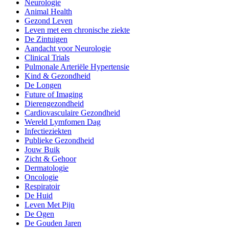
Neurologie
Animal Health
Gezond Leven
Leven met een chronische ziekte
De Zintuigen
Aandacht voor Neurologie
Clinical Trials
Pulmonale Arteriële Hypertensie
Kind & Gezondheid
De Longen
Future of Imaging
Dierengezondheid
Cardiovasculaire Gezondheid
Wereld Lymfomen Dag
Infectieziekten
Publieke Gezondheid
Jouw Buik
Zicht & Gehoor
Dermatologie
Oncologie
Respiratoir
De Huid
Leven Met Pijn
De Ogen
De Gouden Jaren