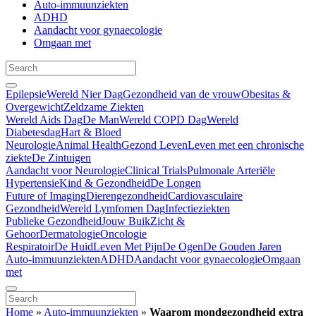
Auto-immuunziekten
ADHD
Aandacht voor gynaecologie
Omgaan met
Epilepsie
Wereld Nier Dag
Gezondheid van de vrouw
Obesitas &
Overgewicht
Zeldzame Ziekten
Wereld Aids Dag
De Man
Wereld COPD Dag
Wereld
Diabetesdag
Hart & Bloed
Neurologie
Animal Health
Gezond Leven
Leven met een chronische
ziekte
De Zintuigen
Aandacht voor Neurologie
Clinical Trials
Pulmonale Arteriële
Hypertensie
Kind & Gezondheid
De Longen
Future of Imaging
Dierengezondheid
Cardiovasculaire
Gezondheid
Wereld Lymfomen Dag
Infectieziekten
Publieke Gezondheid
Jouw Buik
Zicht &
Gehoor
Dermatologie
Oncologie
Respiratoir
De Huid
Leven Met Pijn
De Ogen
De Gouden Jaren
Auto-immuunziekten
ADHD
Aandacht voor gynaecologie
Omgaan
met
Home
»
Auto-immuunziekten
»
Waarom mondgezondheid extra