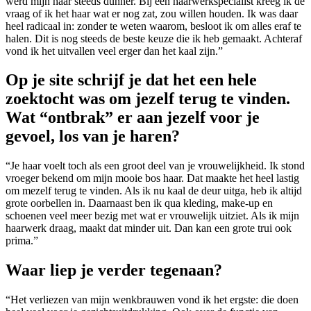
werd mijn haar steeds dunner. Bij een haarwerkspecialist kreeg ik de
vraag of ik het haar wat er nog zat, zou willen houden. Ik was daar
heel radicaal in: zonder te weten waarom, besloot ik om alles eraf te
halen. Dit is nog steeds de beste keuze die ik heb gemaakt. Achteraf
vond ik het uitvallen veel erger dan het kaal zijn.”
Op je site schrijf je dat het een hele
zoektocht was om jezelf terug te vinden.
Wat
“
ontbrak” er aan jezelf voor je
gevoel, los van je haren?
“Je haar voelt toch als een groot deel van je vrouwelijkheid. Ik stond
vroeger bekend om mijn mooie bos haar. Dat maakte het heel lastig
om mezelf terug te vinden. Als ik nu kaal de deur uitga, heb ik altijd
grote oorbellen in. Daarnaast ben ik qua kleding, make-up en
schoenen veel meer bezig met wat er vrouwelijk uitziet. Als ik mijn
haarwerk draag, maakt dat minder uit. Dan kan een grote trui ook
prima.”
Waar liep je verder tegenaan?
“Het verliezen van mijn wenkbrauwen vond ik het ergste: die doen