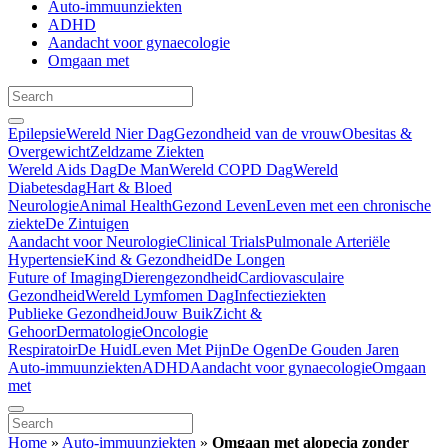
Auto-immuunziekten
ADHD
Aandacht voor gynaecologie
Omgaan met
Epilepsie
Wereld Nier Dag
Gezondheid van de vrouw
Obesitas &
Overgewicht
Zeldzame Ziekten
Wereld Aids Dag
De Man
Wereld COPD Dag
Wereld
Diabetesdag
Hart & Bloed
Neurologie
Animal Health
Gezond Leven
Leven met een chronische
ziekte
De Zintuigen
Aandacht voor Neurologie
Clinical Trials
Pulmonale Arteriële
Hypertensie
Kind & Gezondheid
De Longen
Future of Imaging
Dierengezondheid
Cardiovasculaire
Gezondheid
Wereld Lymfomen Dag
Infectieziekten
Publieke Gezondheid
Jouw Buik
Zicht &
Gehoor
Dermatologie
Oncologie
Respiratoir
De Huid
Leven Met Pijn
De Ogen
De Gouden Jaren
Auto-immuunziekten
ADHD
Aandacht voor gynaecologie
Omgaan
met
Home
»
Auto-immuunziekten
»
Omgaan met alopecia zonder