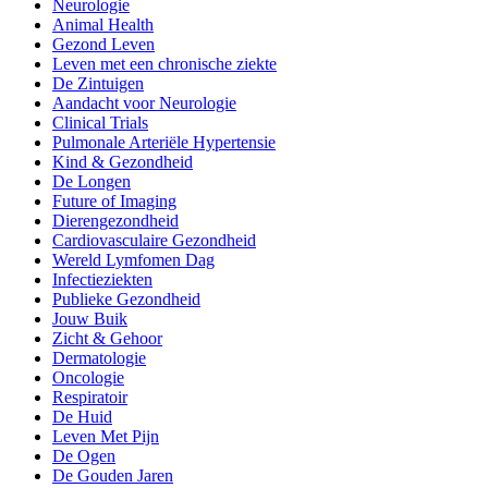
Neurologie
Animal Health
Gezond Leven
Leven met een chronische ziekte
De Zintuigen
Aandacht voor Neurologie
Clinical Trials
Pulmonale Arteriële Hypertensie
Kind & Gezondheid
De Longen
Future of Imaging
Dierengezondheid
Cardiovasculaire Gezondheid
Wereld Lymfomen Dag
Infectieziekten
Publieke Gezondheid
Jouw Buik
Zicht & Gehoor
Dermatologie
Oncologie
Respiratoir
De Huid
Leven Met Pijn
De Ogen
De Gouden Jaren