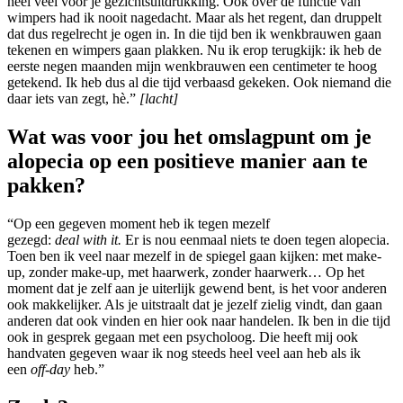
heel veel voor je gezichtsuitdrukking. Ook over de functie van
wimpers had ik nooit nagedacht. Maar als het regent, dan druppelt
dat dus regelrecht je ogen in. In die tijd ben ik wenkbrauwen gaan
tekenen en wimpers gaan plakken. Nu ik erop terugkijk: ik heb de
eerste negen maanden mijn wenkbrauwen een centimeter te hoog
getekend. Ik heb dus al die tijd verbaasd gekeken. Ook niemand die
daar iets van zegt, hè.”
[lacht]
Wat was voor jou het omslagpunt om je
alopecia op een positieve manier aan te
pakken?
“Op een gegeven moment heb ik tegen mezelf
gezegd:
deal with it.
Er is nou eenmaal niets te doen tegen alopecia.
Toen ben ik veel naar mezelf in de spiegel gaan kijken: met make-
up, zonder make-up, met haarwerk, zonder haarwerk… Op het
moment dat je zelf aan je uiterlijk gewend bent, is het voor anderen
ook makkelijker. Als je uitstraalt dat je jezelf zielig vindt, dan gaan
anderen dat ook vinden en hier ook naar handelen. Ik ben in die tijd
ook in gesprek gegaan met een psycholoog. Die heeft mij ook
handvaten gegeven waar ik nog steeds heel veel aan heb als ik
een
off-day
heb.”