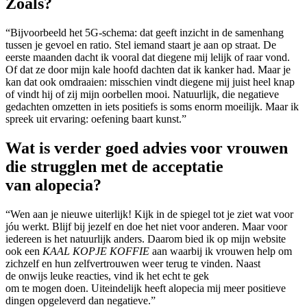
Zoals?
“Bijvoorbeeld het 5G-schema: dat geeft inzicht in de samenhang
tussen je gevoel en ratio. Stel iemand staart je aan op straat. De
eerste maanden dacht ik vooral dat diegene mij lelijk of raar vond.
Of dat ze door mijn kale hoofd dachten dat ik kanker had. Maar je
kan dat ook omdraaien: misschien vindt diegene mij juist heel knap
of vindt hij of zij mijn oorbellen mooi. Natuurlijk, die negatieve
gedachten omzetten in iets positiefs is soms enorm moeilijk. Maar ik
spreek uit ervaring: oefening baart kunst.”
Wat is verder goed advies voor vrouwen
die strugglen met de acceptatie
van alopecia?
“Wen aan je nieuwe uiterlijk! Kijk in de spiegel tot je ziet wat voor
jóu werkt. Blijf bij jezelf en doe het niet voor anderen. Maar voor
iedereen is het natuurlijk anders. Daarom bied ik op mijn website
ook een
KAAL KOPJE KOFFIE
aan waarbij ik vrouwen help om
zichzelf en hun zelfvertrouwen weer terug te vinden. Naast
de onwijs leuke reacties, vind ik het echt te gek
om te mogen doen. Uiteindelijk heeft alopecia mij meer positieve
dingen opgeleverd dan negatieve.”