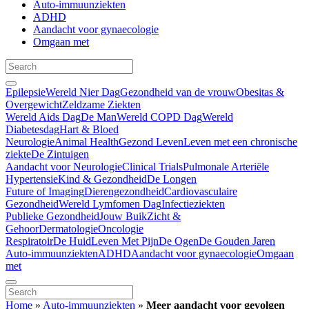
Auto-immuunziekten
ADHD
Aandacht voor gynaecologie
Omgaan met
Epilepsie
Wereld Nier Dag
Gezondheid van de vrouw
Obesitas &
Overgewicht
Zeldzame Ziekten
Wereld Aids Dag
De Man
Wereld COPD Dag
Wereld
Diabetesdag
Hart & Bloed
Neurologie
Animal Health
Gezond Leven
Leven met een chronische
ziekte
De Zintuigen
Aandacht voor Neurologie
Clinical Trials
Pulmonale Arteriële
Hypertensie
Kind & Gezondheid
De Longen
Future of Imaging
Dierengezondheid
Cardiovasculaire
Gezondheid
Wereld Lymfomen Dag
Infectieziekten
Publieke Gezondheid
Jouw Buik
Zicht &
Gehoor
Dermatologie
Oncologie
Respiratoir
De Huid
Leven Met Pijn
De Ogen
De Gouden Jaren
Auto-immuunziekten
ADHD
Aandacht voor gynaecologie
Omgaan
met
Home
»
Auto-immuunziekten
»
Meer aandacht voor gevolgen