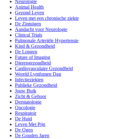
Neurologie
Animal Health
Gezond Leven
Leven met een chronische ziekte
De Zintuigen
Aandacht voor Neurologie
Clinical Trials
Pulmonale Arteriële Hypertensie
Kind & Gezondheid
De Longen
Future of Imaging
Dierengezondheid
Cardiovasculaire Gezondheid
Wereld Lymfomen Dag
Infectieziekten
Publieke Gezondheid
Jouw Buik
Zicht & Gehoor
Dermatologie
Oncologie
Respiratoir
De Huid
Leven Met Pijn
De Ogen
De Gouden Jaren