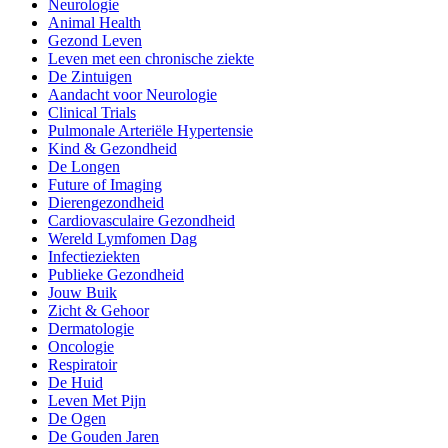
Neurologie
Animal Health
Gezond Leven
Leven met een chronische ziekte
De Zintuigen
Aandacht voor Neurologie
Clinical Trials
Pulmonale Arteriële Hypertensie
Kind & Gezondheid
De Longen
Future of Imaging
Dierengezondheid
Cardiovasculaire Gezondheid
Wereld Lymfomen Dag
Infectieziekten
Publieke Gezondheid
Jouw Buik
Zicht & Gehoor
Dermatologie
Oncologie
Respiratoir
De Huid
Leven Met Pijn
De Ogen
De Gouden Jaren