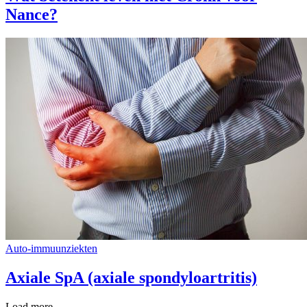
Nance?
Auto-immuunziekten
Axiale SpA (axiale spondyloartritis)
Load more