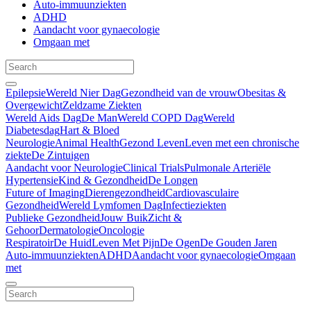
Auto-immuunziekten
ADHD
Aandacht voor gynaecologie
Omgaan met
Epilepsie
Wereld Nier Dag
Gezondheid van de vrouw
Obesitas &
Overgewicht
Zeldzame Ziekten
Wereld Aids Dag
De Man
Wereld COPD Dag
Wereld
Diabetesdag
Hart & Bloed
Neurologie
Animal Health
Gezond Leven
Leven met een chronische
ziekte
De Zintuigen
Aandacht voor Neurologie
Clinical Trials
Pulmonale Arteriële
Hypertensie
Kind & Gezondheid
De Longen
Future of Imaging
Dierengezondheid
Cardiovasculaire
Gezondheid
Wereld Lymfomen Dag
Infectieziekten
Publieke Gezondheid
Jouw Buik
Zicht &
Gehoor
Dermatologie
Oncologie
Respiratoir
De Huid
Leven Met Pijn
De Ogen
De Gouden Jaren
Auto-immuunziekten
ADHD
Aandacht voor gynaecologie
Omgaan
met