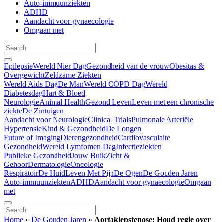
Auto-immuunziekten
ADHD
Aandacht voor gynaecologie
Omgaan met
Epilepsie
Wereld Nier Dag
Gezondheid van de vrouw
Obesitas &
Overgewicht
Zeldzame Ziekten
Wereld Aids Dag
De Man
Wereld COPD Dag
Wereld
Diabetesdag
Hart & Bloed
Neurologie
Animal Health
Gezond Leven
Leven met een chronische
ziekte
De Zintuigen
Aandacht voor Neurologie
Clinical Trials
Pulmonale Arteriële
Hypertensie
Kind & Gezondheid
De Longen
Future of Imaging
Dierengezondheid
Cardiovasculaire
Gezondheid
Wereld Lymfomen Dag
Infectieziekten
Publieke Gezondheid
Jouw Buik
Zicht &
Gehoor
Dermatologie
Oncologie
Respiratoir
De Huid
Leven Met Pijn
De Ogen
De Gouden Jaren
Auto-immuunziekten
ADHD
Aandacht voor gynaecologie
Omgaan
met
Home
»
De Gouden Jaren
»
Aortaklepstenose: Houd regie over