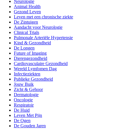
Neurologie
Animal Health
Gezond Leven
Leven met een chronische ziekte
De Zintuigen
Aandacht voor Neurologie
Clinical Trials
Pulmonale Arteriële Hypertensie
Kind & Gezondheid
De Longen
Future of Imaging
Dierengezondheid
Cardiovasculaire Gezondheid
Wereld Lymfomen Dag
Infectieziekten
Publieke Gezondheid
Jouw Buik
Zicht & Gehoor
Dermatologie
Oncologie
Respiratoir
De Huid
Leven Met Pijn
De Ogen
De Gouden Jaren