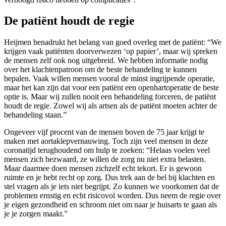
De patiënt houdt de regie
Heijmen benadrukt het belang van goed overleg met de patiënt: “We
krijgen vaak patiënten doorverwezen ‘op papier’, maar wij spreken
de mensen zelf ook nog uitgebreid. We hebben informatie nodig
over het klachtenpatroon om de beste behandeling te kunnen
bepalen. Vaak willen mensen vooral de minst ingrijpende operatie,
maar het kan zijn dat voor een patiënt een openhartoperatie de beste
optie is. Maar wij zullen nooit een behandeling forceren, de patiënt
houdt de regie. Zowel wij als artsen als de patiënt moeten achter de
behandeling staan.”
Ongeveer vijf procent van de mensen boven de 75 jaar krijgt te
maken met aortaklepvernauwing. Toch zijn veel mensen in deze
coronatijd terughoudend om hulp te zoeken: “Helaas voelen veel
mensen zich bezwaard, ze willen de zorg nu niet extra belasten.
Maar daarmee doen mensen zichzelf echt tekort. Er is gewoon
ruimte en je hebt recht op zorg. Dus trek aan de bel bij klachten en
stel vragen als je iets niet begrijpt. Zo kunnen we voorkomen dat de
problemen ernstig en echt risicovol worden. Dus neem de regie over
je eigen gezondheid en schroom niet om naar je huisarts te gaan als
je je zorgen maakt.”