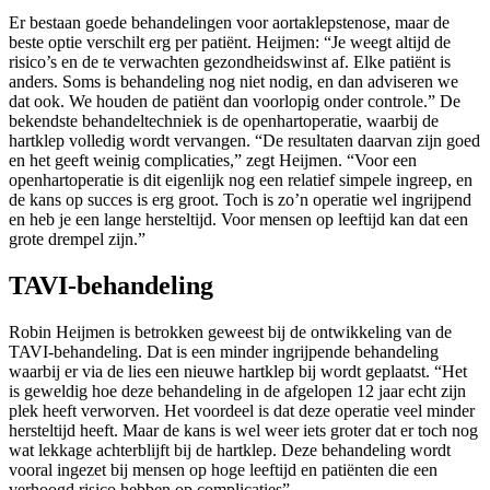
Er bestaan goede behandelingen voor aortaklepstenose, maar de
beste optie verschilt erg per patiënt. Heijmen: “Je weegt altijd de
risico’s en de te verwachten gezondheidswinst af. Elke patiënt is
anders. Soms is behandeling nog niet nodig, en dan adviseren we
dat ook. We houden de patiënt dan voorlopig onder controle.” De
bekendste behandeltechniek is de openhartoperatie, waarbij de
hartklep volledig wordt vervangen. “De resultaten daarvan zijn goed
en het geeft weinig complicaties,” zegt Heijmen. “Voor een
openhartoperatie is dit eigenlijk nog een relatief simpele ingreep, en
de kans op succes is erg groot. Toch is zo’n operatie wel ingrijpend
en heb je een lange hersteltijd. Voor mensen op leeftijd kan dat een
grote drempel zijn.”
TAVI-behandeling
Robin Heijmen is betrokken geweest bij de ontwikkeling van de
TAVI-behandeling. Dat is een minder ingrijpende behandeling
waarbij er via de lies een nieuwe hartklep bij wordt geplaatst. “Het
is geweldig hoe deze behandeling in de afgelopen 12 jaar echt zijn
plek heeft verworven. Het voordeel is dat deze operatie veel minder
hersteltijd heeft. Maar de kans is wel weer iets groter dat er toch nog
wat lekkage achterblijft bij de hartklep. Deze behandeling wordt
vooral ingezet bij mensen op hoge leeftijd en patiënten die een
verhoogd risico hebben op complicaties”.