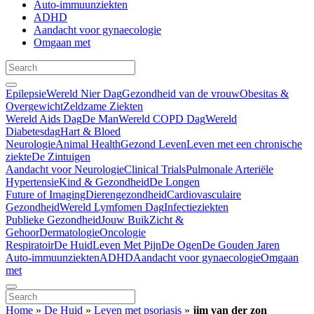
Auto-immuunziekten
ADHD
Aandacht voor gynaecologie
Omgaan met
Epilepsie
Wereld Nier Dag
Gezondheid van de vrouw
Obesitas &
Overgewicht
Zeldzame Ziekten
Wereld Aids Dag
De Man
Wereld COPD Dag
Wereld
Diabetesdag
Hart & Bloed
Neurologie
Animal Health
Gezond Leven
Leven met een chronische
ziekte
De Zintuigen
Aandacht voor Neurologie
Clinical Trials
Pulmonale Arteriële
Hypertensie
Kind & Gezondheid
De Longen
Future of Imaging
Dierengezondheid
Cardiovasculaire
Gezondheid
Wereld Lymfomen Dag
Infectieziekten
Publieke Gezondheid
Jouw Buik
Zicht &
Gehoor
Dermatologie
Oncologie
Respiratoir
De Huid
Leven Met Pijn
De Ogen
De Gouden Jaren
Auto-immuunziekten
ADHD
Aandacht voor gynaecologie
Omgaan
met
Home
»
De Huid
»
Leven met psoriasis
»
jim van der zon