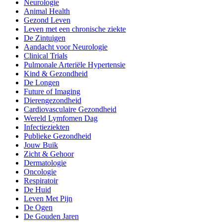
Neurologie
Animal Health
Gezond Leven
Leven met een chronische ziekte
De Zintuigen
Aandacht voor Neurologie
Clinical Trials
Pulmonale Arteriële Hypertensie
Kind & Gezondheid
De Longen
Future of Imaging
Dierengezondheid
Cardiovasculaire Gezondheid
Wereld Lymfomen Dag
Infectieziekten
Publieke Gezondheid
Jouw Buik
Zicht & Gehoor
Dermatologie
Oncologie
Respiratoir
De Huid
Leven Met Pijn
De Ogen
De Gouden Jaren