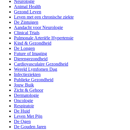
Neurologie
Animal Health
Gezond Leven
Leven met een chronische ziekte
De Zintuigen
Aandacht voor Neurologie
Clinical Trials
Pulmonale Arteriële Hypertensie
Kind & Gezondheid
De Longen
Future of Imaging
Dierengezondheid
Cardiovasculaire Gezondheid
Wereld Lymfomen Dag
Infectieziekten
Publieke Gezondheid
Jouw Buik
Zicht & Gehoor
Dermatologie
Oncologie
Respiratoir
De Huid
Leven Met Pijn
De Ogen
De Gouden Jaren