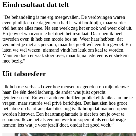
Eindresultaat dat telt
“De behandeling is me erg meegevallen. De verdovingen waren
even pijnlijk en de dagen erna had ik wat hoofdpijn, maar verder
viel het me alles mee. Na een week zag het er ook wel weer oké uit.
En je weet waarvoor je het doet: het resultaat. Daar ben ik heel
tevreden over, ik heb een mooie bos nu. Weer haar hebben, dat
verandert je niet als persoon, maar het geeft wél een fijn gevoel. En
laten we wel wezen: niemand vindt het leuk om kaal te worden.
Mannen doen er vaak stoer over, maar bijna iedereen is er stiekem
mee bezig.”
Uit taboesfeer
“Ik heb me verbaasd over hoe mensen reageerden op mijn nieuwe
haar. De één deed lacherig, de ander was juist oprecht
geïnteresseerd. En weer anderen durfden publiekelijk niks aan me te
vragen, maar stuurde wel privé berichtjes. Dat laat zien hoe groot
het taboe op haartransplantaties nog is. Ik hoop dat mannen opener
worden hierover. Een haartransplantatie is niet iets om je over te
schamen. Ik zie het als een nieuwe trui kopen of als een tatoeage
nemen: iets wat je voor jezelf doet, omdat het goed voelt.”