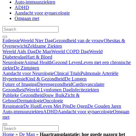
Auto-immuunziekten
ADHD
Aandacht voor gynaecologie
Omgaan met
Epilepsie
Wereld Nier Dag
Gezondheid van de vrouw
Obesitas &
Overgewicht
Zeldzame Ziekten
Wereld Aids Dag
De Man
Wereld COPD Dag
Wereld
Diabetesdag
Hart & Bloed
Neurologie
Animal Health
Gezond Leven
Leven met een chronische
ziekte
De Zintuigen
Aandacht voor Neurologie
Clinical Trials
Pulmonale Arteriële
Hypertensie
Kind & Gezondheid
De Longen
Future of Imaging
Dierengezondheid
Cardiovasculaire
Gezondheid
Wereld Lymfomen Dag
Infectieziekten
Publieke Gezondheid
Jouw Buik
Zicht &
Gehoor
Dermatologie
Oncologie
Respiratoir
De Huid
Leven Met Pijn
De Ogen
De Gouden Jaren
Auto-immuunziekten
ADHD
Aandacht voor gynaecologie
Omgaan
met
Home
»
De Man
»
Haartransplantatie: hoe goede nazorg het