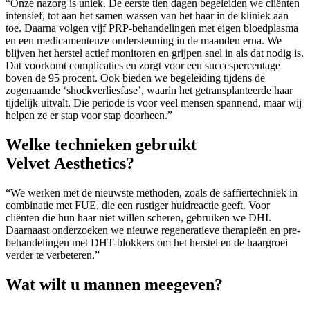
“Onze nazorg is uniek. De eerste tien dagen begeleiden we cliënten
intensief, tot aan het samen wassen van het haar in de kliniek aan
toe. Daarna volgen vijf PRP-behandelingen met eigen bloedplasma
en een medicamenteuze ondersteuning in de maanden erna. We
blijven het herstel actief monitoren en grijpen snel in als dat nodig is.
Dat voorkomt complicaties en zorgt voor een succespercentage
boven de 95 procent. Ook bieden we begeleiding tijdens de
zogenaamde ‘shockverliesfase’, waarin het getransplanteerde haar
tijdelijk uitvalt. Die periode is voor veel mensen spannend, maar wij
helpen ze er stap voor stap doorheen.”
Welke technieken gebruikt
Velvet Aesthetics?
“We werken met de nieuwste methoden, zoals de saffiertechniek in
combinatie met FUE, die een rustiger huidreactie geeft. Voor
cliënten die hun haar niet willen scheren, gebruiken we DHI.
Daarnaast onderzoeken we nieuwe regeneratieve therapieën en pre-
behandelingen met DHT-blokkers om het herstel en de haargroei
verder te verbeteren.”
Wat wilt u mannen meegeven?