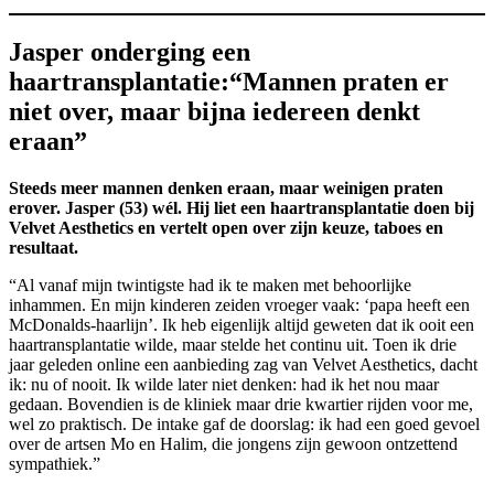
Jasper onderging een
haartransplantatie:“Mannen praten er
niet over, maar bijna iedereen denkt
eraan”
Steeds meer mannen denken eraan, maar weinigen praten
erover. Jasper (53) wél. Hij liet een haartransplantatie doen bij
Velvet Aesthetics en vertelt open over zijn keuze, taboes en
resultaat.
“Al vanaf mijn twintigste had ik te maken met behoorlijke
inhammen. En mijn kinderen zeiden vroeger vaak: ‘papa heeft een
McDonalds-haarlijn’. Ik heb eigenlijk altijd geweten dat ik ooit een
haartransplantatie wilde, maar stelde het continu uit. Toen ik drie
jaar geleden online een aanbieding zag van Velvet Aesthetics, dacht
ik: nu of nooit. Ik wilde later niet denken: had ik het nou maar
gedaan. Bovendien is de kliniek maar drie kwartier rijden voor me,
wel zo praktisch. De intake gaf de doorslag: ik had een goed gevoel
over de artsen Mo en Halim, die jongens zijn gewoon ontzettend
sympathiek.”