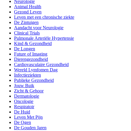
Neurologie
Animal Health
Gezond Leven
Leven met een chronische ziekte
De Zintuigen
Aandacht voor Neurologie
Clinical Trials
Pulmonale Arteriële Hypertensie
Kind & Gezondheid
De Longen
Future of Imaging
Dierengezondheid
Cardiovasculaire Gezondheid
Wereld Lymfomen Dag
Infectieziekten
Publieke Gezondheid
Jouw Buik
Zicht & Gehoor
Dermatologie
Oncologie
Respiratoir
De Huid
Leven Met Pijn
De Ogen
De Gouden Jaren