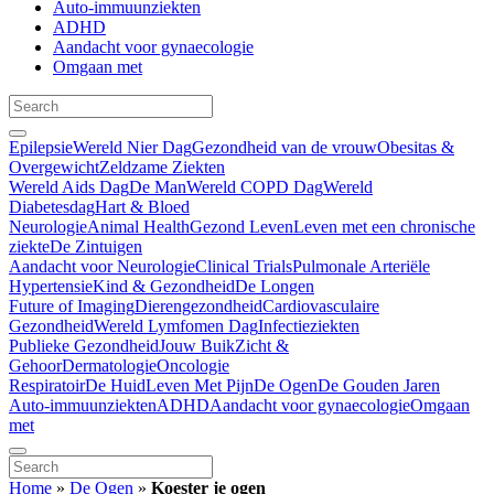
Auto-immuunziekten
ADHD
Aandacht voor gynaecologie
Omgaan met
Epilepsie
Wereld Nier Dag
Gezondheid van de vrouw
Obesitas &
Overgewicht
Zeldzame Ziekten
Wereld Aids Dag
De Man
Wereld COPD Dag
Wereld
Diabetesdag
Hart & Bloed
Neurologie
Animal Health
Gezond Leven
Leven met een chronische
ziekte
De Zintuigen
Aandacht voor Neurologie
Clinical Trials
Pulmonale Arteriële
Hypertensie
Kind & Gezondheid
De Longen
Future of Imaging
Dierengezondheid
Cardiovasculaire
Gezondheid
Wereld Lymfomen Dag
Infectieziekten
Publieke Gezondheid
Jouw Buik
Zicht &
Gehoor
Dermatologie
Oncologie
Respiratoir
De Huid
Leven Met Pijn
De Ogen
De Gouden Jaren
Auto-immuunziekten
ADHD
Aandacht voor gynaecologie
Omgaan
met
Home
»
De Ogen
»
Koester je ogen