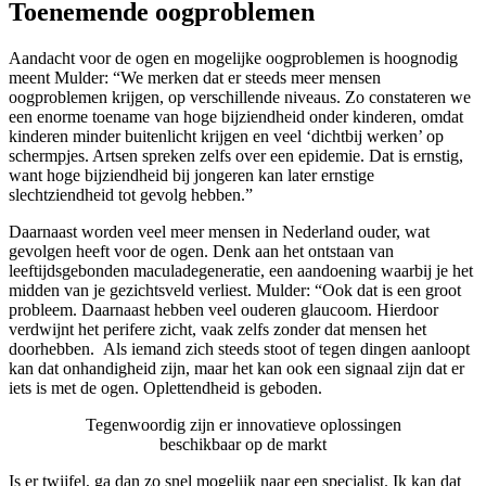
Toenemende oogproblemen
Aandacht voor de ogen en mogelijke oogproblemen is hoognodig
meent Mulder: “We merken dat er steeds meer mensen
oogproblemen krijgen, op verschillende niveaus. Zo constateren we
een enorme toename van hoge bijziendheid onder kinderen, omdat
kinderen minder buitenlicht krijgen en veel ‘dichtbij werken’ op
schermpjes. Artsen spreken zelfs over een epidemie. Dat is ernstig,
want hoge bijziendheid bij jongeren kan later ernstige
slechtziendheid tot gevolg hebben.”
Daarnaast worden veel meer mensen in Nederland ouder, wat
gevolgen heeft voor de ogen. Denk aan het ontstaan van
leeftijdsgebonden maculadegeneratie, een aandoening waarbij je het
midden van je gezichtsveld verliest. Mulder: “Ook dat is een groot
probleem. Daarnaast hebben veel ouderen glaucoom. Hierdoor
verdwijnt het perifere zicht, vaak zelfs zonder dat mensen het
doorhebben. Als iemand zich steeds stoot of tegen dingen aanloopt
kan dat onhandigheid zijn, maar het kan ook een signaal zijn dat er
iets is met de ogen. Oplettendheid is geboden.
Tegenwoordig zijn er innovatieve oplossingen
beschikbaar op de markt
Is er twijfel, ga dan zo snel mogelijk naar een specialist. Ik kan dat