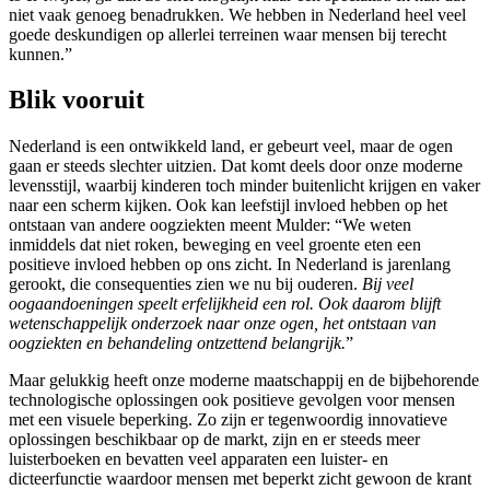
niet vaak genoeg benadrukken. We hebben in Nederland heel veel
goede deskundigen op allerlei terreinen waar mensen bij terecht
kunnen.”
Blik vooruit
Nederland is een ontwikkeld land, er gebeurt veel, maar de ogen
gaan er steeds slechter uitzien. Dat komt deels door onze moderne
levensstijl, waarbij kinderen toch minder buitenlicht krijgen en vaker
naar een scherm kijken. Ook kan leefstijl invloed hebben op het
ontstaan van andere oogziekten meent Mulder: “We weten
inmiddels dat niet roken, beweging en veel groente eten een
positieve invloed hebben op ons zicht. In Nederland is jarenlang
gerookt, die consequenties zien we nu bij ouderen.
Bij veel
oogaandoeningen speelt erfelijkheid een rol. Ook daarom blijft
wetenschappelijk onderzoek naar onze ogen, het ontstaan van
oogziekten en behandeling ontzettend belangrijk.
”
Maar gelukkig heeft onze moderne maatschappij en de bijbehorende
technologische oplossingen ook positieve gevolgen voor mensen
met een visuele beperking. Zo zijn er tegenwoordig innovatieve
oplossingen beschikbaar op de markt, zijn en er steeds meer
luisterboeken en bevatten veel apparaten een luister- en
dicteerfunctie waardoor mensen met beperkt zicht gewoon de krant