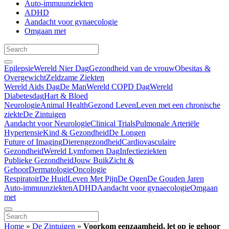
Auto-immuunziekten
ADHD
Aandacht voor gynaecologie
Omgaan met
Epilepsie
Wereld Nier Dag
Gezondheid van de vrouw
Obesitas &
Overgewicht
Zeldzame Ziekten
Wereld Aids Dag
De Man
Wereld COPD Dag
Wereld
Diabetesdag
Hart & Bloed
Neurologie
Animal Health
Gezond Leven
Leven met een chronische
ziekte
De Zintuigen
Aandacht voor Neurologie
Clinical Trials
Pulmonale Arteriële
Hypertensie
Kind & Gezondheid
De Longen
Future of Imaging
Dierengezondheid
Cardiovasculaire
Gezondheid
Wereld Lymfomen Dag
Infectieziekten
Publieke Gezondheid
Jouw Buik
Zicht &
Gehoor
Dermatologie
Oncologie
Respiratoir
De Huid
Leven Met Pijn
De Ogen
De Gouden Jaren
Auto-immuunziekten
ADHD
Aandacht voor gynaecologie
Omgaan
met
Home
»
De Zintuigen
»
Voorkom eenzaamheid, let op je gehoor