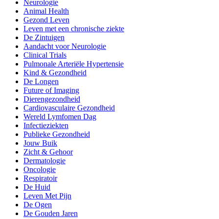
Neurologie
Animal Health
Gezond Leven
Leven met een chronische ziekte
De Zintuigen
Aandacht voor Neurologie
Clinical Trials
Pulmonale Arteriële Hypertensie
Kind & Gezondheid
De Longen
Future of Imaging
Dierengezondheid
Cardiovasculaire Gezondheid
Wereld Lymfomen Dag
Infectieziekten
Publieke Gezondheid
Jouw Buik
Zicht & Gehoor
Dermatologie
Oncologie
Respiratoir
De Huid
Leven Met Pijn
De Ogen
De Gouden Jaren