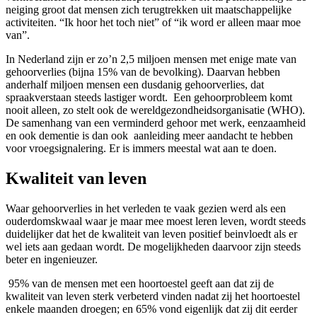
neiging groot dat mensen zich terugtrekken uit maatschappelijke
activiteiten. “Ik hoor het toch niet” of “ik word er alleen maar moe
van”.
In Nederland zijn er zo’n 2,5 miljoen mensen met enige mate van
gehoorverlies (bijna 15% van de bevolking). Daarvan hebben
anderhalf miljoen mensen een dusdanig gehoorverlies, dat
spraakverstaan steeds lastiger wordt. Een gehoorprobleem komt
nooit alleen, zo stelt ook de wereldgezondheidsorganisatie (WHO).
De samenhang van een verminderd gehoor met werk, eenzaamheid
en ook dementie is dan ook aanleiding meer aandacht te hebben
voor vroegsignalering. Er is immers meestal wat aan te doen.
Kwaliteit van leven
Waar gehoorverlies in het verleden te vaak gezien werd als een
ouderdomskwaal waar je maar mee moest leren leven, wordt steeds
duidelijker dat het de kwaliteit van leven positief beinvloedt als er
wel iets aan gedaan wordt. De mogelijkheden daarvoor zijn steeds
beter en ingenieuzer.
95% van de mensen met een hoortoestel geeft aan dat zij de
kwaliteit van leven sterk verbeterd vinden nadat zij het hoortoestel
enkele maanden droegen; en 65% vond eigenlijk dat zij dit eerder