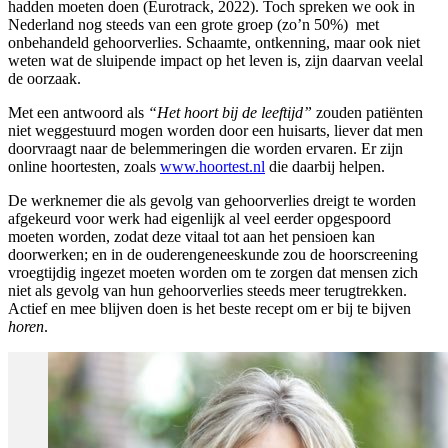
hadden moeten doen (Eurotrack, 2022). Toch spreken we ook in
Nederland nog steeds van een grote groep (zo’n 50%) met
onbehandeld gehoorverlies. Schaamte, ontkenning, maar ook niet
weten wat de sluipende impact op het leven is, zijn daarvan veelal
de oorzaak.
Met een antwoord als
“Het hoort bij de leeftijd”
zouden patiënten
niet weggestuurd mogen worden door een huisarts, liever dat men
doorvraagt naar de belemmeringen die worden ervaren. Er zijn
online hoortesten, zoals
www.hoortest.nl
die daarbij helpen.
De werknemer die als gevolg van gehoorverlies dreigt te worden
afgekeurd voor werk had eigenlijk al veel eerder opgespoord
moeten worden, zodat deze vitaal tot aan het pensioen kan
doorwerken; en in de ouderengeneeskunde zou de hoorscreening
vroegtijdig ingezet moeten worden om te zorgen dat mensen zich
niet als gevolg van hun gehoorverlies steeds meer terugtrekken.
Actief en mee blijven doen is het beste recept om er bij te bijven
horen
.