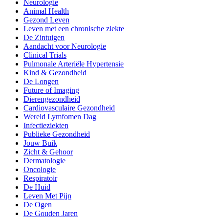
Neurologie
Animal Health
Gezond Leven
Leven met een chronische ziekte
De Zintuigen
Aandacht voor Neurologie
Clinical Trials
Pulmonale Arteriële Hypertensie
Kind & Gezondheid
De Longen
Future of Imaging
Dierengezondheid
Cardiovasculaire Gezondheid
Wereld Lymfomen Dag
Infectieziekten
Publieke Gezondheid
Jouw Buik
Zicht & Gehoor
Dermatologie
Oncologie
Respiratoir
De Huid
Leven Met Pijn
De Ogen
De Gouden Jaren