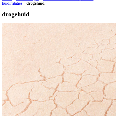
huidirritaties
»
drogehuid
drogehuid