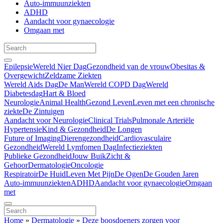
Auto-immuunziekten
ADHD
Aandacht voor gynaecologie
Omgaan met
Epilepsie
Wereld Nier Dag
Gezondheid van de vrouw
Obesitas &
Overgewicht
Zeldzame Ziekten
Wereld Aids Dag
De Man
Wereld COPD Dag
Wereld
Diabetesdag
Hart & Bloed
Neurologie
Animal Health
Gezond Leven
Leven met een chronische
ziekte
De Zintuigen
Aandacht voor Neurologie
Clinical Trials
Pulmonale Arteriële
Hypertensie
Kind & Gezondheid
De Longen
Future of Imaging
Dierengezondheid
Cardiovasculaire
Gezondheid
Wereld Lymfomen Dag
Infectieziekten
Publieke Gezondheid
Jouw Buik
Zicht &
Gehoor
Dermatologie
Oncologie
Respiratoir
De Huid
Leven Met Pijn
De Ogen
De Gouden Jaren
Auto-immuunziekten
ADHD
Aandacht voor gynaecologie
Omgaan
met
Home
»
Dermatologie
»
Deze boosdoeners zorgen voor