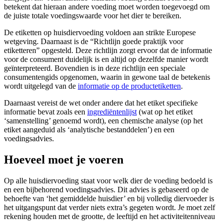
betekent dat hieraan andere voeding moet worden toegevoegd om
de juiste totale voedingswaarde voor het dier te bereiken.
De etiketten op huisdiervoeding voldoen aan strikte Europese
wetgeving. Daarnaast is de “Richtlijn goede praktijk voor
etiketteren” opgesteld. Deze richtlijn zorgt ervoor dat de informatie
voor de consument duidelijk is en altijd op dezelfde manier wordt
geïnterpreteerd. Bovendien is in deze richtlijn een speciale
consumentengids opgenomen, waarin in gewone taal de betekenis
wordt uitgelegd van de
informatie op de productetiketten
.
Daarnaast vereist de wet onder andere dat het etiket specifieke
informatie bevat zoals een
ingrediëntenlijst
(wat op het etiket
‘samenstelling’ genoemd wordt), een chemische analyse (op het
etiket aangeduid als ‘analytische bestanddelen’) en een
voedingsadvies.
Hoeveel moet je voeren
Op alle huisdiervoeding staat voor welk dier de voeding bedoeld is
en een bijbehorend voedingsadvies. Dit advies is gebaseerd op de
behoefte van ‘het gemiddelde huisdier’ en bij volledig diervoeder is
het uitgangspunt dat verder niets extra’s gegeten wordt. Je moet zelf
rekening houden met de grootte, de leeftijd en het activiteitenniveau