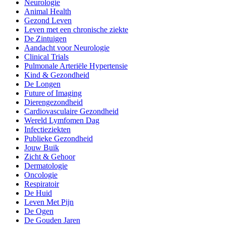
Neurologie
Animal Health
Gezond Leven
Leven met een chronische ziekte
De Zintuigen
Aandacht voor Neurologie
Clinical Trials
Pulmonale Arteriële Hypertensie
Kind & Gezondheid
De Longen
Future of Imaging
Dierengezondheid
Cardiovasculaire Gezondheid
Wereld Lymfomen Dag
Infectieziekten
Publieke Gezondheid
Jouw Buik
Zicht & Gehoor
Dermatologie
Oncologie
Respiratoir
De Huid
Leven Met Pijn
De Ogen
De Gouden Jaren