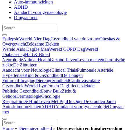
Auto-immuunziekten
ADHD
Aandacht voor gynaecologie
Omgaan met
Epilepsie
Wereld Nier Dag
Gezondheid van de vrouw
Obesitas &
Overgewicht
Zeldzame Ziekten
Wereld Aids Dag
De Man
Wereld COPD Dag
Wereld
Diabetesdag
Hart & Bloed
Neurologie
Animal Health
Gezond Leven
Leven met een chronische
ziekte
De Zintuigen
Aandacht voor Neurologie
Clinical Trials
Pulmonale Arteriële
Hypertensie
Kind & Gezondheid
De Longen
Future of Imaging
Dierengezondheid
Cardiovasculaire
Gezondheid
Wereld Lymfomen Dag
Infectieziekten
Publieke Gezondheid
Jouw Buik
Zicht &
Gehoor
Dermatologie
Oncologie
Respiratoir
De Huid
Leven Met Pijn
De Ogen
De Gouden Jaren
Auto-immuunziekten
ADHD
Aandacht voor gynaecologie
Omgaan
met
Home
»
Dierengezondheid
»
Dierenwelzijn en huisdiervoeding