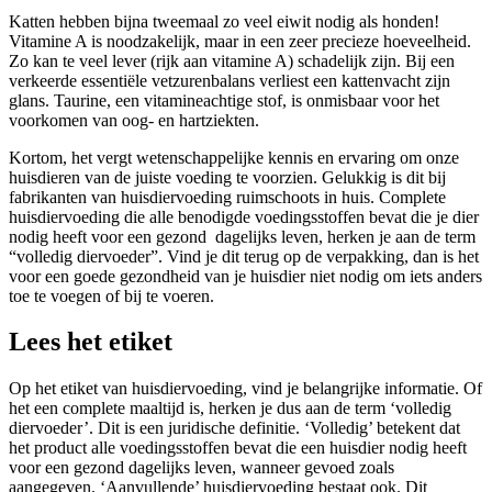
Katten hebben bijna tweemaal zo veel eiwit nodig als honden!
Vitamine A is noodzakelijk, maar in een zeer precieze hoeveelheid.
Zo kan te veel lever (rijk aan vitamine A) schadelijk zijn. Bij een
verkeerde essentiële vetzurenbalans verliest een kattenvacht zijn
glans. Taurine, een vitamineachtige stof, is onmisbaar voor het
voorkomen van oog- en hartziekten.
Kortom, het vergt wetenschappelijke kennis en ervaring om onze
huisdieren van de juiste voeding te voorzien. Gelukkig is dit bij
fabrikanten van huisdiervoeding ruimschoots in huis. Complete
huisdiervoeding die alle benodigde voedingsstoffen bevat die je dier
nodig heeft voor een gezond dagelijks leven, herken je aan de term
“volledig diervoeder”. Vind je dit terug op de verpakking, dan is het
voor een goede gezondheid van je huisdier niet nodig om iets anders
toe te voegen of bij te voeren.
Lees het etiket
Op het etiket van huisdiervoeding, vind je belangrijke informatie. Of
het een complete maaltijd is, herken je dus aan de term ‘volledig
diervoeder’. Dit is een juridische definitie. ‘Volledig’ betekent dat
het product alle voedingsstoffen bevat die een huisdier nodig heeft
voor een gezond dagelijks leven, wanneer gevoed zoals
aangegeven. ‘Aanvullende’ huisdiervoeding bestaat ook. Dit