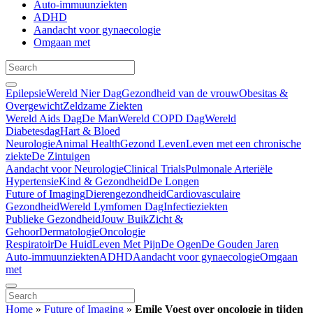
Auto-immuunziekten
ADHD
Aandacht voor gynaecologie
Omgaan met
Epilepsie
Wereld Nier Dag
Gezondheid van de vrouw
Obesitas &
Overgewicht
Zeldzame Ziekten
Wereld Aids Dag
De Man
Wereld COPD Dag
Wereld
Diabetesdag
Hart & Bloed
Neurologie
Animal Health
Gezond Leven
Leven met een chronische
ziekte
De Zintuigen
Aandacht voor Neurologie
Clinical Trials
Pulmonale Arteriële
Hypertensie
Kind & Gezondheid
De Longen
Future of Imaging
Dierengezondheid
Cardiovasculaire
Gezondheid
Wereld Lymfomen Dag
Infectieziekten
Publieke Gezondheid
Jouw Buik
Zicht &
Gehoor
Dermatologie
Oncologie
Respiratoir
De Huid
Leven Met Pijn
De Ogen
De Gouden Jaren
Auto-immuunziekten
ADHD
Aandacht voor gynaecologie
Omgaan
met
Home
»
Future of Imaging
»
Emile Voest over oncologie in tijden