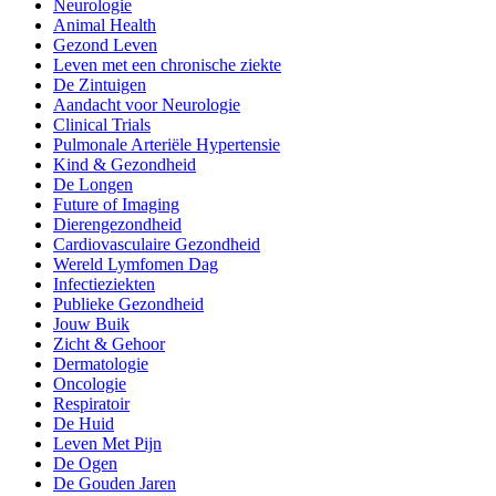
Neurologie
Animal Health
Gezond Leven
Leven met een chronische ziekte
De Zintuigen
Aandacht voor Neurologie
Clinical Trials
Pulmonale Arteriële Hypertensie
Kind & Gezondheid
De Longen
Future of Imaging
Dierengezondheid
Cardiovasculaire Gezondheid
Wereld Lymfomen Dag
Infectieziekten
Publieke Gezondheid
Jouw Buik
Zicht & Gehoor
Dermatologie
Oncologie
Respiratoir
De Huid
Leven Met Pijn
De Ogen
De Gouden Jaren