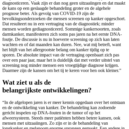
diagnosticeren. Vaak zijn er dan nog geen uitzaaiingen en dat maakt
de kans op een geslaagde behandeling groter en de algehele
prognose beter. Als gevolg van COVID-19 zijn de
bevolkingsonderzoeken die mensen screenen op kanker opgeschort.
Dat resulteert nu in een vertraging van de diagnostiek; minder
mensen worden gediagnosticeerd. Sommige kankersoorten, zoals
darmkanker, manifesteren zich soms pas jaren na het eerste DNA-
foutje. De discussie is nu in hoeverre screening op zich kan laten
wachten en of dat maanden kan duren. Nee, wat mij betreft, want
het blijft van het allergrootste belang om kanker tijdig op te
sporen. De absolute impact van de vertraging openbaart zich pas
over een paar jaar, maar het is duidelijk dat met verder uitstel van
screening nog minder mensen een vroegtijdige diagnose krijgen.
Daarmee zijn de kansen om het tij te keren voor hen ook kleiner.”
Wat ziet u als de
belangrijkste
ontwikkelingen
?
“In de afgelopen jaren is er meer kennis opgedaan over het ontstaan
en de ontwikkeling van kanker. De behandeling kan zodoende
gericht inspelen op DNA-fouten in de tumor of op het
afweersysteem. Steeds meer patiënten hebben betere kansen, ook
mensen met uitzaaiingen. Zo zijn er in de behandeling van
longkanker en melanoom enorme sprongen gemaakt. Een andere in