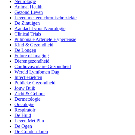
Neurologie
Animal Health
Gezond Leven
Leven met een chronische ziekte
De Zintuigen
Aandacht voor Neurologie
Clinical Trials
Pulmonale Arteriële Hypertensie
Kind & Gezondheid
De Longen
Future of Imaging
Dierengezondheid
Cardiovasculaire Gezondheid
Wereld Lymfomen Dag
Infectieziekten
Publieke Gezondheid
Jouw Buik
Zicht & Gehoor
Dermatologie
Oncologie
Respiratoir
De Huid
Leven Met Pijn
De Ogen
De Gouden Jaren