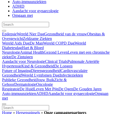
Auto-immuunziekten
ADHD
Aandacht voor gynaecologie
Omgaan met
Epilepsie
Wereld Nier Dag
Gezondheid van de vrouw
Obesitas &
Overgewicht
Zeldzame Ziekten
Wereld Aids Dag
De Man
Wereld COPD Dag
Wereld
Diabetesdag
Hart & Bloed
Neurologie
Animal Health
Gezond Leven
Leven met een chronische
ziekte
De Zintuigen
Aandacht voor Neurologie
Clinical Trials
Pulmonale Arteriële
Hypertensie
Kind & Gezondheid
De Longen
Future of Imaging
Dierengezondheid
Cardiovasculaire
Gezondheid
Wereld Lymfomen Dag
Infectieziekten
Publieke Gezondheid
Jouw Buik
Zicht &
Gehoor
Dermatologie
Oncologie
Respiratoir
De Huid
Leven Met Pijn
De Ogen
De Gouden Jaren
Auto-immuunziekten
ADHD
Aandacht voor gynaecologie
Omgaan
met
Home
»
Hersenspinsels
»
Onze campagnepartners