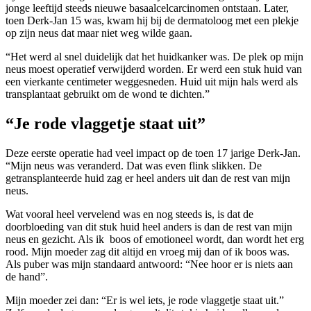
jonge leeftijd steeds nieuwe basaalcelcarcinomen ontstaan. Later,
toen Derk-Jan 15 was, kwam hij bij de dermatoloog met een plekje
op zijn neus dat maar niet weg wilde gaan.
“Het werd al snel duidelijk dat het huidkanker was. De plek op mijn
neus moest operatief verwijderd worden. Er werd een stuk huid van
een vierkante centimeter weggesneden. Huid uit mijn hals werd als
transplantaat gebruikt om de wond te dichten.”
“Je rode vlaggetje staat uit”
Deze eerste operatie had veel impact op de toen 17 jarige Derk-Jan.
“Mijn neus was veranderd. Dat was even flink slikken. De
getransplanteerde huid zag er heel anders uit dan de rest van mijn
neus.
Wat vooral heel vervelend was en nog steeds is, is dat de
doorbloeding van dit stuk huid heel anders is dan de rest van mijn
neus en gezicht. Als ik boos of emotioneel wordt, dan wordt het erg
rood. Mijn moeder zag dit altijd en vroeg mij dan of ik boos was.
Als puber was mijn standaard antwoord: “Nee hoor er is niets aan
de hand”.
Mijn moeder zei dan: “Er is wel iets, je rode vlaggetje staat uit.”