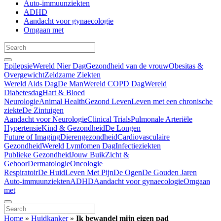
Auto-immuunziekten
ADHD
Aandacht voor gynaecologie
Omgaan met
Epilepsie
Wereld Nier Dag
Gezondheid van de vrouw
Obesitas &
Overgewicht
Zeldzame Ziekten
Wereld Aids Dag
De Man
Wereld COPD Dag
Wereld
Diabetesdag
Hart & Bloed
Neurologie
Animal Health
Gezond Leven
Leven met een chronische
ziekte
De Zintuigen
Aandacht voor Neurologie
Clinical Trials
Pulmonale Arteriële
Hypertensie
Kind & Gezondheid
De Longen
Future of Imaging
Dierengezondheid
Cardiovasculaire
Gezondheid
Wereld Lymfomen Dag
Infectieziekten
Publieke Gezondheid
Jouw Buik
Zicht &
Gehoor
Dermatologie
Oncologie
Respiratoir
De Huid
Leven Met Pijn
De Ogen
De Gouden Jaren
Auto-immuunziekten
ADHD
Aandacht voor gynaecologie
Omgaan
met
Home
»
Huidkanker
»
Ik bewandel mijn eigen pad