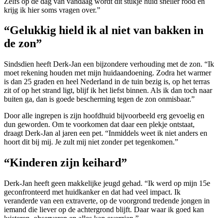
Zelfs op de dag van vandaag wordt dit stukje huid sneller rood en
krijg ik hier soms vragen over.”
“Gelukkig hield ik al niet van bakken in
de zon”
Sindsdien heeft Derk-Jan een bijzondere verhouding met de zon. “Ik
moet rekening houden met mijn huidaandoening. Zodra het warmer
is dan 25 graden en heel Nederland in de tuin bezig is, op het terras
zit of op het strand ligt, blijf ik het liefst binnen. Als ik dan toch naar
buiten ga, dan is goede bescherming tegen de zon onmisbaar.”
Door alle ingrepen is zijn hoofdhuid bijvoorbeeld erg gevoelig en
dun geworden. Om te voorkomen dat daar een plekje ontstaat,
draagt Derk-Jan al jaren een pet. “Inmiddels weet ik niet anders en
hoort dit bij mij. Je zult mij niet zonder pet tegenkomen.”
“Kinderen zijn keihard”
Derk-Jan heeft geen makkelijke jeugd gehad. “Ik werd op mijn 15e
geconfronteerd met huidkanker en dat had veel impact. Ik
veranderde van een extraverte, op de voorgrond tredende jongen in
iemand die liever op de achtergrond blijft. Daar waar ik goed kan