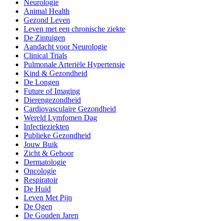
Neurologie
Animal Health
Gezond Leven
Leven met een chronische ziekte
De Zintuigen
Aandacht voor Neurologie
Clinical Trials
Pulmonale Arteriële Hypertensie
Kind & Gezondheid
De Longen
Future of Imaging
Dierengezondheid
Cardiovasculaire Gezondheid
Wereld Lymfomen Dag
Infectieziekten
Publieke Gezondheid
Jouw Buik
Zicht & Gehoor
Dermatologie
Oncologie
Respiratoir
De Huid
Leven Met Pijn
De Ogen
De Gouden Jaren