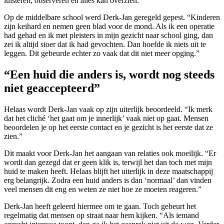
luisteren, observeren en alles kan overzien.”
Op de middelbare school werd Derk-Jan geregeld gepest. “Kinderen
zijn keihard en nemen geen blad voor de mond. Als ik een operatie
had gehad en ik met pleisters in mijn gezicht naar school ging, dan
zei ik altijd stoer dat ik had gevochten. Dan hoefde ik niets uit te
leggen. Dit gebeurde echter zo vaak dat dit niet meer opging.”
“Een huid die anders is, wordt nog steeds
niet geaccepteerd”
Helaas wordt Derk-Jan vaak op zijn uiterlijk beoordeeld. “Ik merk
dat het cliché ‘het gaat om je innerlijk’ vaak niet op gaat. Mensen
beoordelen je op het eerste contact en je gezicht is het eerste dat ze
zien.”
Dit maakt voor Derk-Jan het aangaan van relaties ook moeilijk. “Er
wordt dan gezegd dat er geen klik is, terwijl het dan toch met mijn
huid te maken heeft. Helaas blijft het uiterlijk in deze maatschappij
erg belangrijk. Zodra een huid anders is dan ‘normaal’ dan vinden
veel mensen dit eng en weten ze niet hoe ze moeten reageren.”
Derk-Jan heeft geleerd hiermee om te gaan. Toch gebeurt het
regelmatig dat mensen op straat naar hem kijken. “Als iemand