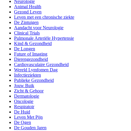
Neurologie
Animal Health
Gezond Leven
Leven met een chronische ziekte
De Zintuigen
Aandacht voor Neurologie
Clinical Trials
Pulmonale Arteriële Hypertensie
Kind & Gezondheid
De Longen
Future of Imaging
Dierengezondheid
Cardiovasculaire Gezondheid
Wereld Lymfomen Dag
Infectieziekten
Publieke Gezondheid
Jouw Buik
Zicht & Gehoor
Dermatologie
Oncologie
Respiratoir
De Huid
Leven Met Pijn
De Ogen
De Gouden Jaren