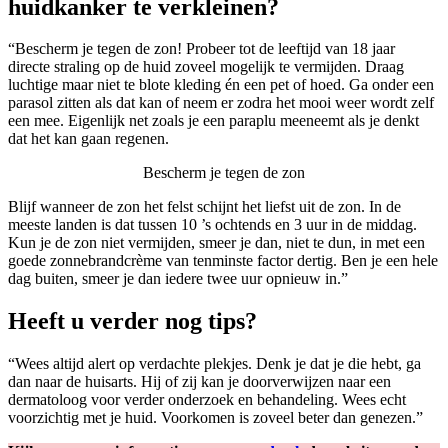
huidkanker te verkleinen?
“Bescherm je tegen de zon! Probeer tot de leeftijd van 18 jaar
directe straling op de huid zoveel mogelijk te vermijden. Draag
luchtige maar niet te blote kleding én een pet of hoed. Ga onder een
parasol zitten als dat kan of neem er zodra het mooi weer wordt zelf
een mee. Eigenlijk net zoals je een paraplu meeneemt als je denkt
dat het kan gaan regenen.
Bescherm je tegen de zon
Blijf wanneer de zon het felst schijnt het liefst uit de zon. In de
meeste landen is dat tussen 10 ’s ochtends en 3 uur in de middag.
Kun je de zon niet vermijden, smeer je dan, niet te dun, in met een
goede zonnebrandcrème van tenminste factor dertig. Ben je een hele
dag buiten, smeer je dan iedere twee uur opnieuw in.”
Heeft u verder nog tips?
“Wees altijd alert op verdachte plekjes. Denk je dat je die hebt, ga
dan naar de huisarts. Hij of zij kan je doorverwijzen naar een
dermatoloog voor verder onderzoek en behandeling. Wees echt
voorzichtig met je huid. Voorkomen is zoveel beter dan genezen.”