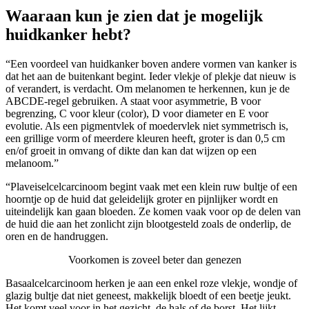
Waaraan kun je zien dat je mogelijk
huidkanker hebt?
“Een voordeel van huidkanker boven andere vormen van kanker is
dat het aan de buitenkant begint. Ieder vlekje of plekje dat nieuw is
of verandert, is verdacht. Om melanomen te herkennen, kun je de
ABCDE-regel gebruiken. A staat voor asymmetrie, B voor
begrenzing, C voor kleur (color), D voor diameter en E voor
evolutie. Als een pigmentvlek of moedervlek niet symmetrisch is,
een grillige vorm of meerdere kleuren heeft, groter is dan 0,5 cm
en/of groeit in omvang of dikte dan kan dat wijzen op een
melanoom.”
“Plaveiselcelcarcinoom begint vaak met een klein ruw bultje of een
hoorntje op de huid dat geleidelijk groter en pijnlijker wordt en
uiteindelijk kan gaan bloeden. Ze komen vaak voor op de delen van
de huid die aan het zonlicht zijn blootgesteld zoals de onderlip, de
oren en de handruggen.
Voorkomen is zoveel beter dan genezen
Basaalcelcarcinoom herken je aan een enkel roze vlekje, wondje of
glazig bultje dat niet geneest, makkelijk bloedt of een beetje jeukt.
Het komt veel voor in het gezicht, de hals of de borst. Het lijkt