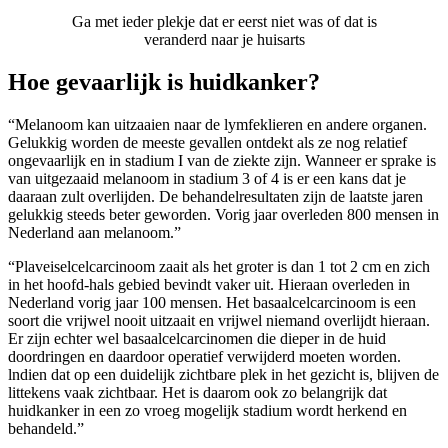
Ga met ieder plekje dat er eerst niet was of dat is
veranderd naar je huisarts
Hoe gevaarlijk is huidkanker?
“Melanoom kan uitzaaien naar de lymfeklieren en andere organen.
Gelukkig worden de meeste gevallen ontdekt als ze nog relatief
ongevaarlijk en in stadium I van de ziekte zijn. Wanneer er sprake is
van uitgezaaid melanoom in stadium 3 of 4 is er een kans dat je
daaraan zult overlijden. De behandelresultaten zijn de laatste jaren
gelukkig steeds beter geworden. Vorig jaar overleden 800 mensen in
Nederland aan melanoom.”
“Plaveiselcelcarcinoom zaait als het groter is dan 1 tot 2 cm en zich
in het hoofd-hals gebied bevindt vaker uit. Hieraan overleden in
Nederland vorig jaar 100 mensen. Het basaalcelcarcinoom is een
soort die vrijwel nooit uitzaait en vrijwel niemand overlijdt hieraan.
Er zijn echter wel basaalcelcarcinomen die dieper in de huid
doordringen en daardoor operatief verwijderd moeten worden.
lndien dat op een duidelijk zichtbare plek in het gezicht is, blijven de
littekens vaak zichtbaar. Het is daarom ook zo belangrijk dat
huidkanker in een zo vroeg mogelijk stadium wordt herkend en
behandeld.”