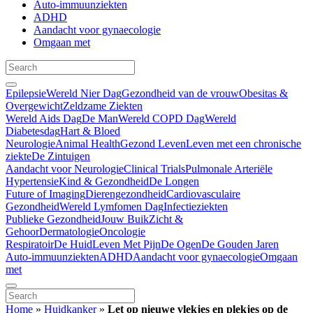
Auto-immuunziekten
ADHD
Aandacht voor gynaecologie
Omgaan met
Epilepsie
Wereld Nier Dag
Gezondheid van de vrouw
Obesitas &
Overgewicht
Zeldzame Ziekten
Wereld Aids Dag
De Man
Wereld COPD Dag
Wereld
Diabetesdag
Hart & Bloed
Neurologie
Animal Health
Gezond Leven
Leven met een chronische
ziekte
De Zintuigen
Aandacht voor Neurologie
Clinical Trials
Pulmonale Arteriële
Hypertensie
Kind & Gezondheid
De Longen
Future of Imaging
Dierengezondheid
Cardiovasculaire
Gezondheid
Wereld Lymfomen Dag
Infectieziekten
Publieke Gezondheid
Jouw Buik
Zicht &
Gehoor
Dermatologie
Oncologie
Respiratoir
De Huid
Leven Met Pijn
De Ogen
De Gouden Jaren
Auto-immuunziekten
ADHD
Aandacht voor gynaecologie
Omgaan
met
Home
»
Huidkanker
»
Let op nieuwe vlekjes en plekjes op de