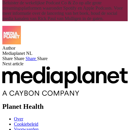
Beluister de wekelijkse Podcast Co & Zo op alle grote
streamingsplatformen waaronder Spotify en Apple Podcasts. Voor
meer informatie over de lancering van het boek, houd de social
media kanalen van Rick Paul van Mulligen in de gaten.
Author
Mediaplanet NL
Share
Share
Share
Share
Next article
Planet Health
Over
Cookiebeleid
Voorwaarden