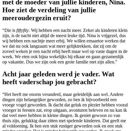
met de moeder van jullie kinderen, Nina.
Hoe ziet de verdeling van jullie
meeroudergezin eruit?
“Die is
fiftyfity
. Wij hebben een nacht meer. Zeker als kinderen klein
zijn, is de nacht niet altijd de meest leuke tijd. Nina is vrijgezel, dus
wij hebben een nachtje meer erbij. We willen ernaartoe werken dat
we dat nu ook langzaam wat meer gelijktrekken, dat zij om de
zoveel weken je een nacht erbij heeft maar wel op vaste dagen in de
week. We eten ook bijna wekelijks bij elkaar en gaan gezamenlijk
op vakantie. Dus we zijn ook een grote familie met zijn allen.”
Acht jaar geleden werd je vader. Wat
heeft vaderschap jou gebracht?
“Het heeft me enorm veranderd, maar geleidelijk aan wel. Andere
dingen zijn belangrijker geworden, zo ben ik bijvoorbeeld een
vroege vogel geworden. Ik dacht dat geluk en plezier hebben vooral
vroeger in feesten zat, erop uitgaan, avonturen beleven en nu kan ik
dat veel meer hebben in kleine dingen. Ik geniet gewoon zo van
thuis zijn, gelukkig daar zitten met spelende kinderen. Dat geeft me
al voldoening. Ik ben een stuk rustiger geworden ook en een stuk