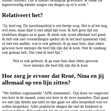
minder onzeker. Dat is minder belangrijk geworden. Ik maak me
tegenwoordig minder zorgen om dingen op m’n werk.”
Relativeert het?
“Ja, heel erg. De navelstaarderij is een beetje weg. Het is af toe nog
wel eens, maar daar is niet altijd tijd voor. Ik heb geen tijd om
eindeloos dingen na te gaan. Ik denk ook: komt allemaal wel goed.
Ik heb ook met voorstellingen spelen als ik het heel spannend vind,
of met een auditie, wat er ook gebeurt, ik ga naar huis, daar zitten
gewoon twee mensjes die heel blij zijn dat ik kom. Wat ik vandaag
ook gedaan heb. Dat vind ik heel fijn.”
Wat er ook gebeurt, ik ga naar huis daar zitten gewoon
twee mensjes die heel blij zijn dat ik kom
Hoe zorg je ervoor dat René, Nina en jij
allemaal op een lijn zitten?
“We hebben zogenaamde ‘APK-momenten’. Dat doen we ongeveer
een keer in de maand, soms een keer in de twee maanden. Dan gaan
we met zijn drieën aan tafel en dan gaan we alles bespreken wat we
willen bespreken. Alles praktische dingen die met de kinderen te
maken hebben. Bijvoorbeeld, hij zit op een sport, maar hij wil niet