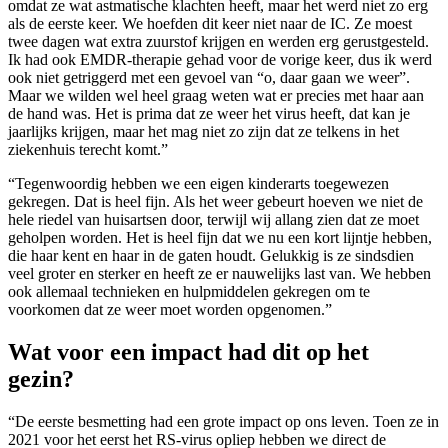
omdat ze wat astmatische klachten heeft, maar het werd niet zo erg
als de eerste keer. We hoefden dit keer niet naar de IC. Ze moest
twee dagen wat extra zuurstof krijgen en werden erg gerustgesteld.
Ik had ook EMDR-therapie gehad voor de vorige keer, dus ik werd
ook niet getriggerd met een gevoel van “o, daar gaan we weer”.
Maar we wilden wel heel graag weten wat er precies met haar aan
de hand was. Het is prima dat ze weer het virus heeft, dat kan je
jaarlijks krijgen, maar het mag niet zo zijn dat ze telkens in het
ziekenhuis terecht komt.”
“Tegenwoordig hebben we een eigen kinderarts toegewezen
gekregen. Dat is heel fijn. Als het weer gebeurt hoeven we niet de
hele riedel van huisartsen door, terwijl wij allang zien dat ze moet
geholpen worden. Het is heel fijn dat we nu een kort lijntje hebben,
die haar kent en haar in de gaten houdt. Gelukkig is ze sindsdien
veel groter en sterker en heeft ze er nauwelijks last van. We hebben
ook allemaal technieken en hulpmiddelen gekregen om te
voorkomen dat ze weer moet worden opgenomen.”
Wat voor een impact had dit op het
gezin?
“De eerste besmetting had een grote impact op ons leven. Toen ze in
2021 voor het eerst het RS-virus opliep hebben we direct de