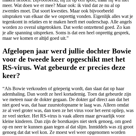
meer. Wat doen we er mee? Maar ook: ik vind dat ze nu al op
zwemles moet. Dat soort kwesties. Maar ook bijvoorbeeld
uitspraken van elkaar die we onprettig vonden. Eigenlijk alles wat je
tegenkomt in relaties en te maken heeft met ouderschap. Alle angels
worden zo overal uitgetrokken. Dat werkt ontzettend goed. Zo kan
je alle spanning uitspreken. Soms is dat een heel onprettig gesprek,
maar we komen er altijd goed uit.”
Afgelopen jaar werd jullie dochter Bowie
voor de tweede keer opgeschikt met het
RS-virus. Wat gebeurde er precies deze
keer?
“Als Bowie verkouden of grieperig wordt, dan slaat dat op haar
ademhaling. Dan wordt ze heel kortademig. Toen dat gebeurde zijn
we meteen naar de dokter gegaan. De dokter gaf direct aan dat het
niet goed was, dat haar zuurstofopname te laag was. Alleen omdat
ze al veel groter was, dan toen ze het virus voor het eerst opliep, was
ze veel sterker. Het RS-virus is vaak alleen maar gevaarlijk voor
kleine kinderen. Dan zijn de borstkasjes niet sterk genoeg, om goed
op en neer te kunnen gaan tegen al dat slijm. Inmiddels was zij groot
genoeg dat dat wel kon. Ze moest wel weer opgenomen worden