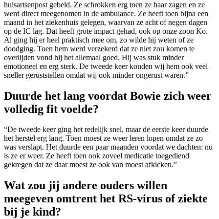
huisartsenpost gebeld. Ze schrokken erg toen ze haar zagen en ze
werd direct meegenomen in de ambulance. Ze heeft toen bijna een
maand in het ziekenhuis gelegen, waarvan ze acht of negen dagen
op de IC lag. Dat heeft grote impact gehad, ook op onze zoon Ko.
Al ging hij er heel praktisch mee om, zo wilde hij weten of ze
doodging. Toen hem werd verzekerd dat ze niet zou komen te
overlijden vond hij het allemaal goed. Hij was stuk minder
emotioneel en erg sterk. De tweede keer konden wij hem ook veel
sneller geruststellen omdat wij ook minder ongerust waren.”
Duurde het lang voordat Bowie zich weer
volledig fit voelde?
“De tweede keer ging het redelijk snel, maar de eerste keer duurde
het herstel erg lang. Toen moest ze weer leren lopen omdat ze zo
was verslapt. Het duurde een paar maanden voordat we dachten: nu
is ze er weer. Ze heeft toen ook zoveel medicatie toegediend
gekregen dat ze daar moest ze ook van moest afkicken.”
Wat zou jij andere ouders willen
meegeven omtrent het RS-virus of ziekte
bij je kind?