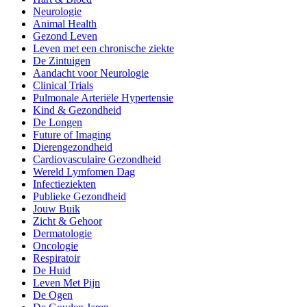
Neurologie
Animal Health
Gezond Leven
Leven met een chronische ziekte
De Zintuigen
Aandacht voor Neurologie
Clinical Trials
Pulmonale Arteriële Hypertensie
Kind & Gezondheid
De Longen
Future of Imaging
Dierengezondheid
Cardiovasculaire Gezondheid
Wereld Lymfomen Dag
Infectieziekten
Publieke Gezondheid
Jouw Buik
Zicht & Gehoor
Dermatologie
Oncologie
Respiratoir
De Huid
Leven Met Pijn
De Ogen