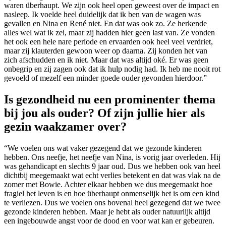
waren überhaupt. We zijn ook heel open geweest over de impact en
nasleep. Ik voelde heel duidelijk dat ik ben van de wagen was
gevallen en Nina en René niet. En dat was ook zo. Ze herkende
alles wel wat ik zei, maar zij hadden hier geen last van. Ze vonden
het ook een hele nare periode en ervaarden ook heel veel verdriet,
maar zij klauterden gewoon weer op daarna. Zij konden het van
zich afschudden en ik niet. Maar dat was altijd oké. Er was geen
onbegrip en zij zagen ook dat ik hulp nodig had. Ik heb me nooit rot
gevoeld of mezelf een minder goede ouder gevonden hierdoor.”
Is gezondheid nu een prominenter thema
bij jou als ouder? Of zijn jullie hier als
gezin waakzamer over?
“We voelen ons wat vaker gezegend dat we gezonde kinderen
hebben. Ons neefje, het neefje van Nina, is vorig jaar overleden. Hij
was gehandicapt en slechts 9 jaar oud. Dus we hebben ook van heel
dichtbij meegemaakt wat echt verlies betekent en dat was vlak na de
zomer met Bowie. Achter elkaar hebben we dus meegemaakt hoe
fragiel het leven is en hoe überhaupt onmenselijk het is om een kind
te verliezen. Dus we voelen ons bovenal heel gezegend dat we twee
gezonde kinderen hebben. Maar je hebt als ouder natuurlijk altijd
een ingebouwde angst voor de dood en voor wat kan er gebeuren.