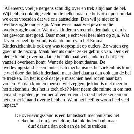
“Allereerst, voel je nergens schuldig over en trek altijd aan de bel.
Wij hebben ook uitgesteld om te bellen naar de huisartsenpost omdat
we eerst vreesden dat we ons aanstelden. Dan wil je niet zo’n
overbezorgde ouder zijn. Maar wees maar wél gewoon die
overbezorgde ouder. Want als kinderen vreemd ademhalen, dan is
het gewoon niet goed. Daar moet je echt wel heel alert op zijn. Wat
ik verder heel fijn vond, is dat de hulp van het Emma
Kinderziekenhuis ook erg was toegespitst op ouders. Ze waren erg
goed in de nazorg. Maak hier als ouder zeker gebruik van. Denk er
niet te luchtig over na, dat je het allemaal wel aankan of dat je er
vanzelf overheen komt. Want de klap komt daarna. De
overlevingsstand is een fantastisch mechanisme: het ziekenhuis kom
je wel door, dat lukt inderdaad, maar durf daarna dan ook aan de bel
te trekken. En het is oké dat je je misschien heel rot en naar kan
voelen. En dan kunnen mensen wel zeggen, je kind is niet meer in
het ziekenhuis, dus het is toch oké? Maar neem die ruimte in om met
iemand te praten, je partner of een vriend. Ik raad het zeker aan om
het er met iemand over te hebben. Want het heeft gewoon heel veel
impact.”
De overlevingsstand is een fantastisch mechanisme: het
ziekenhuis kom je wel door, dat lukt inderdaad, maar
durf daarna dan ook aan de bel te trekken