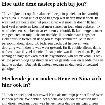
Hoe uitte deze nasleep zich bij jou?
“Ik vrolijkte niet op. Ik raakte een beetje in paniek dat het voorbij
was bijna. Omdat ik niet goed begreep wat ik dan moest doen. Ik
was heel erg bezig met het praktische: wat moet ik doen? Ik had
heel veel energie en kon niet meer slapen en toen ging piekeren. Ik
werd niet eens somber maar extreem verdoofd. Ik kon nergens meer
van genieten en mijn lichaam tintelde. Ik hoefde maar langs het
ziekenhuis te fietsen en ik begon te hyperventileren. Mijn hele
persoonlijkheid stond uit. Iedereen dacht dat het leven weer
doorging want Bowie was weer gezond. En ik voelde alleen: dat is
wel zo, maar ik voel dat niet. Ik snap niet wat ik moet doen. Bij de
nazorg en nagesprekken met de psycholoog van het ziekenhuis brak
ik. De psycholoog zag direct in wat er gaande was en raadde me aan
hulp te zoeken. Dat heb ik meteen gedaan en dat heeft ontzettend
geholpen.”
Herkende je co-ouders René en Nina zich
hier ook in?
“Ik heb er heel goed met zowel Nina als met mijn partner René over
kunnen praten. We hebben het tijdens die periode fantastisch met
zijn drieën gedaan. Toen was het een zege dat we met zijn drieën