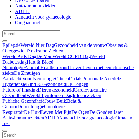
De Gouden Jaren
Auto-immuunziekten
ADHD
Aandacht voor gynaecologie
Omgaan met
Epilepsie
Wereld Nier Dag
Gezondheid van de vrouw
Obesitas &
Overgewicht
Zeldzame Ziekten
Wereld Aids Dag
De Man
Wereld COPD Dag
Wereld
Diabetesdag
Hart & Bloed
Neurologie
Animal Health
Gezond Leven
Leven met een chronische
ziekte
De Zintuigen
Aandacht voor Neurologie
Clinical Trials
Pulmonale Arteriële
Hypertensie
Kind & Gezondheid
De Longen
Future of Imaging
Dierengezondheid
Cardiovasculaire
Gezondheid
Wereld Lymfomen Dag
Infectieziekten
Publieke Gezondheid
Jouw Buik
Zicht &
Gehoor
Dermatologie
Oncologie
Respiratoir
De Huid
Leven Met Pijn
De Ogen
De Gouden Jaren
Auto-immuunziekten
ADHD
Aandacht voor gynaecologie
Omgaan
met