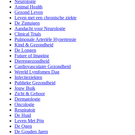
Neurologie
Animal Health
Gezond Leven
Leven met een chronische ziekte
De Zintuigen
Aandacht voor Neurologie
Clinical Trials
Pulmonale Arteriële Hypertensie
Kind & Gezondheid
De Longen
Future of Imaging
Dierengezondheid
Cardiovasculaire Gezondheid
Wereld Lymfomen Dag
Infectieziekten
Publieke Gezondheid
Jouw Buik
Zicht & Gehoor
Dermatologie
Oncologie
Respiratoir
De Huid
Leven Met Pijn
De Ogen
De Gouden Jaren