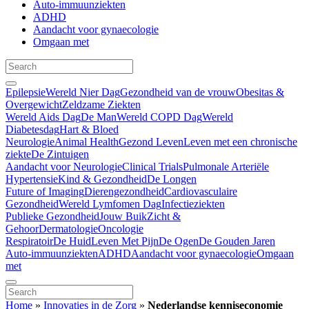
Auto-immuunziekten
ADHD
Aandacht voor gynaecologie
Omgaan met
Epilepsie
Wereld Nier Dag
Gezondheid van de vrouw
Obesitas &
Overgewicht
Zeldzame Ziekten
Wereld Aids Dag
De Man
Wereld COPD Dag
Wereld
Diabetesdag
Hart & Bloed
Neurologie
Animal Health
Gezond Leven
Leven met een chronische
ziekte
De Zintuigen
Aandacht voor Neurologie
Clinical Trials
Pulmonale Arteriële
Hypertensie
Kind & Gezondheid
De Longen
Future of Imaging
Dierengezondheid
Cardiovasculaire
Gezondheid
Wereld Lymfomen Dag
Infectieziekten
Publieke Gezondheid
Jouw Buik
Zicht &
Gehoor
Dermatologie
Oncologie
Respiratoir
De Huid
Leven Met Pijn
De Ogen
De Gouden Jaren
Auto-immuunziekten
ADHD
Aandacht voor gynaecologie
Omgaan
met
Home
»
Innovaties in de Zorg
»
Nederlandse kenniseconomie