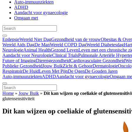
Auto-immuunziekten
ADHD
Aandacht voor gynaecologie
Omgaan met
Epilepsie
Wereld Nier Dag
Gezondheid van de vrouw
Obesitas & Ove
Wereld Aids Dag
De Man
Wereld COPD Dag
Wereld Diabetesdag
Har
Neurologie
Animal Health
Gezond Leven
Leven met een chronische zi
Aandacht voor Neurologie
Clinical Trials
Pulmonale Arteriële Hyperte
Future of Imaging
Dierengezondheid
Cardiovasculaire Gezondheid
We
Publieke Gezondheid
Jouw Buik
Zicht & Gehoor
Dermatologie
Oncolo
Respiratoir
De Huid
Leven Met Pijn
De Ogen
De Gouden Jaren
Auto-immuunziekten
ADHD
Aandacht voor gynaecologie
Omgaan me
Home
»
Jouw Buik
»
Dit kan wijzen op coeliakie of glutensensitivi
glutensensitiviteit
Dit kan wijzen op coeliakie of glutensensiti