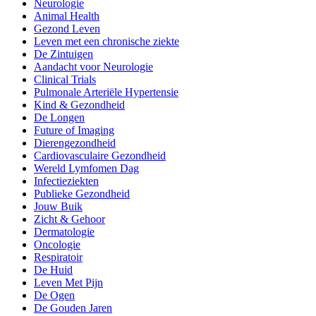
Neurologie
Animal Health
Gezond Leven
Leven met een chronische ziekte
De Zintuigen
Aandacht voor Neurologie
Clinical Trials
Pulmonale Arteriële Hypertensie
Kind & Gezondheid
De Longen
Future of Imaging
Dierengezondheid
Cardiovasculaire Gezondheid
Wereld Lymfomen Dag
Infectieziekten
Publieke Gezondheid
Jouw Buik
Zicht & Gehoor
Dermatologie
Oncologie
Respiratoir
De Huid
Leven Met Pijn
De Ogen
De Gouden Jaren