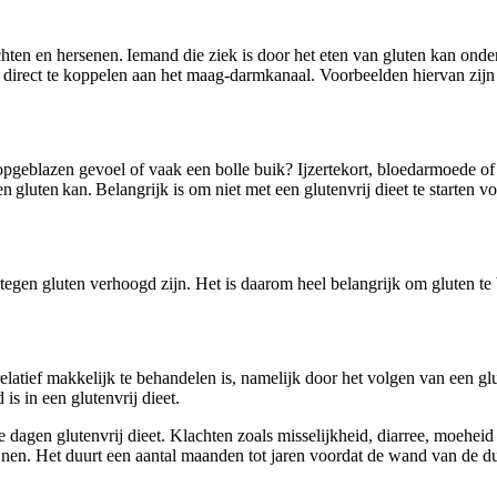
chten en hersenen. Iemand die ziek is door het eten van gluten kan onder
d direct te koppelen aan het maag-darmkanaal. Voorbeelden hiervan zij
n opgeblazen gevoel of vaak een bolle buik? Ijzertekort, bloedarmoede o
gluten kan. Belangrijk is om niet met een glutenvrij dieet te starten vo
n tegen gluten verhoogd zijn. Het is daarom heel belangrijk om gluten t
e relatief makkelijk te behandelen is, namelijk door het volgen van een gl
 is in een glutenvrij dieet.
le dagen glutenvrij dieet. Klachten zoals misselijkheid, diarree, moeh
nen. Het duurt een aantal maanden tot jaren voordat de wand van de du