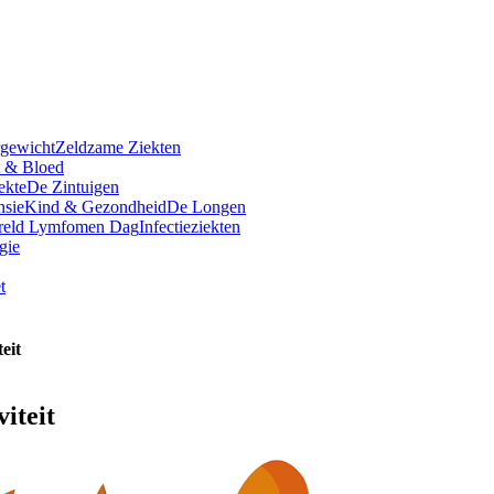
rgewicht
Zeldzame Ziekten
t & Bloed
ekte
De Zintuigen
nsie
Kind & Gezondheid
De Longen
reld Lymfomen Dag
Infectieziekten
gie
t
teit
viteit