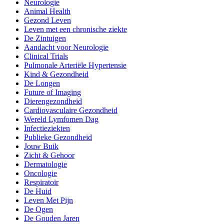
Neurologie
Animal Health
Gezond Leven
Leven met een chronische ziekte
De Zintuigen
Aandacht voor Neurologie
Clinical Trials
Pulmonale Arteriële Hypertensie
Kind & Gezondheid
De Longen
Future of Imaging
Dierengezondheid
Cardiovasculaire Gezondheid
Wereld Lymfomen Dag
Infectieziekten
Publieke Gezondheid
Jouw Buik
Zicht & Gehoor
Dermatologie
Oncologie
Respiratoir
De Huid
Leven Met Pijn
De Ogen
De Gouden Jaren