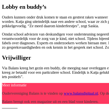
Lobby en buddy’s
Ouders kunnen onder druk komen te staan en gestrest raken wanneer sc
worden. Katja ging uiteindelijk naar een andere school, waar ze zich p
prikkelgevoelig. “Ze meed daarom kinderfeestjes”, zegt Saskia.
Omdat school adviezen van deskundigen voor ondersteuning negeerde, b
verantwoordelijk voor de zorg van je kind, niet school. Tijdens bijeen
fabels over diagnoses. Experts en onderzoekers werken hieraan mee. 
zo gespreksvaardigheden en ook kennis in het gesprek met school. Zo’
Vrijwilliger
Via Balans kreeg het gezin een buddy, die meeging naar overleggen en 
kreeg ze betaald voor een particuliere school. Eindelijk is Katja geluk
iets positiefs”.
Meer informatie
Oudervereniging Balans is te vinden op
www.balansdigitaal.nl
. Op d
Balans brengt ook een magazine uit en een blad voor kinderen.