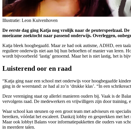
Illustratie: Leon Kuivenhoven
De eerste dag ging Katja nog vrolijk naar de peuterspeelzaal. De
moeizame zoektocht naar passend onderwijs. Overleggen, onbegri
Katja bleek hoogbegaafd. Maar ze had ook autisme, ADHD, een taalacht
reguliere onderwijs niet aan bij hun behoeften of manier van leren. Hoe
wordt bijvoorbeeld ‘lastig’ genoemd. Maar het is niet lastig, het is bij
Luisterend oor en raad
“Katja ging naar een school met onderwijs voor hoogbegaafde kinderen.
ging in de weerstand: ze had al zo’n ‘drukke klas’. “In een schrikrea
Deze vereniging staat op allerlei manieren ouders bij. Vaak is de Bal
vervolgens raad. De medewerkers en vrijwilligers zijn door training, e
Waar school kan steunen op een groot team met adviseurs en special
bereiken, vóórdat het escaleert. Dankzij lobby en gesprekken met het
Maar ook lobbyt Balans voor informatiepakketten die ouders van schoo
in meerdere talen.