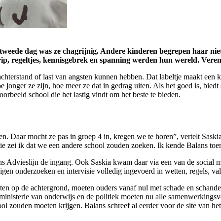
 tweede dag was ze chagrijnig. Andere kinderen begrepen haar niet
p, regeltjes, kennisgebrek en spanning werden hun wereld. Vereni
erstand of last van angsten kunnen hebben. Dat labeltje maakt een kind
 jonger ze zijn, hoe meer ze dat in gedrag uiten. Als het goed is, biedt 
voorbeeld school die het lastig vindt om het beste te bieden.
 Daar mocht ze pas in groep 4 in, kregen we te horen”, vertelt Saskia. 
ctie zei ik dat we een andere school zouden zoeken. Ik kende Balans toe
ans Advieslijn de ingang. Ook Saskia kwam daar via een van de social m
igen onderzoeken en intervisie volledig ingevoerd in wetten, regels, val
isten op de achtergrond, moeten ouders vanaf nul met schade en schan
 ministerie van onderwijs en de politiek moeten nu alle samenwerkings
l zouden moeten krijgen. Balans schreef al eerder voor de site van het