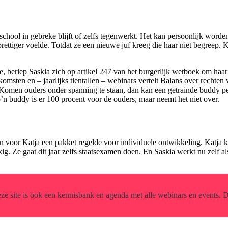
hool in gebreke blijft of zelfs tegenwerkt. Het kan persoonlijk worden
rettiger voelde. Totdat ze een nieuwe juf kreeg die haar niet begreep. K
eriep Saskia zich op artikel 247 van het burgerlijk wetboek om haar th
komsten en – jaarlijks tientallen – webinars vertelt Balans over rechten
Komen ouders onder spanning te staan, dan kan een getrainde buddy per
n buddy is er 100 procent voor de ouders, maar neemt het niet over.
voor Katja een pakket regelde voor individuele ontwikkeling. Katja kre
kig. Ze gaat dit jaar zelfs staatsexamen doen. En Saskia werkt nu zelf al
eze site is ook een kennisbank en agenda met alle webinars en events. 