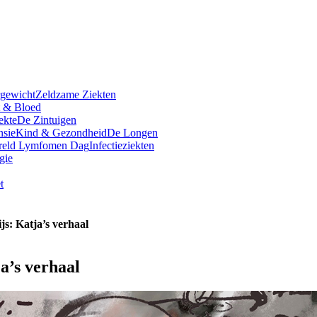
rgewicht
Zeldzame Ziekten
t & Bloed
ekte
De Zintuigen
nsie
Kind & Gezondheid
De Longen
reld Lymfomen Dag
Infectieziekten
gie
t
s: Katja’s verhaal
a’s verhaal