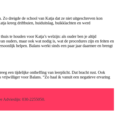
. Zo dreigde de school van Katja dat ze niet uitgeschreven kon
atja kreeg driftbuien, huiduitslag, buikklachten en werd
uis te houden voor Katja’s welzijn: als ouder ben je altijd
 van ouders, maar ook wat nodig is, wat de procedures zijn en feiten en
soonlijk helpen. Balans werkt sinds een paar jaar daarmee en brengt
eg een tijdelijke ontheffing van leerplicht. Dat bracht rust. Ook
s vrijwilliger voor Balans. “Zo haal ik vanuit een negatieve ervaring
De Advieslijn: 030-2255050.