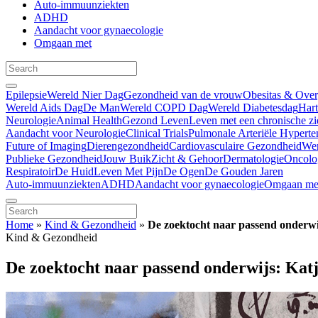
Auto-immuunziekten
ADHD
Aandacht voor gynaecologie
Omgaan met
Epilepsie
Wereld Nier Dag
Gezondheid van de vrouw
Obesitas & Ove
Wereld Aids Dag
De Man
Wereld COPD Dag
Wereld Diabetesdag
Har
Neurologie
Animal Health
Gezond Leven
Leven met een chronische zi
Aandacht voor Neurologie
Clinical Trials
Pulmonale Arteriële Hyperte
Future of Imaging
Dierengezondheid
Cardiovasculaire Gezondheid
We
Publieke Gezondheid
Jouw Buik
Zicht & Gehoor
Dermatologie
Oncolo
Respiratoir
De Huid
Leven Met Pijn
De Ogen
De Gouden Jaren
Auto-immuunziekten
ADHD
Aandacht voor gynaecologie
Omgaan me
Home
»
Kind & Gezondheid
»
De zoektocht naar passend onderwij
Kind & Gezondheid
De zoektocht naar passend onderwijs: Katj