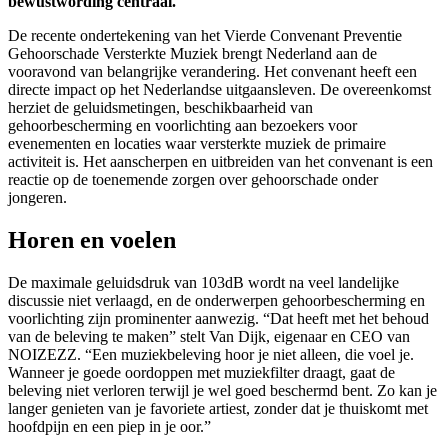
bewustwording centraal.
De recente ondertekening van het Vierde Convenant Preventie
Gehoorschade Versterkte Muziek brengt Nederland aan de
vooravond van belangrijke verandering. Het convenant heeft een
directe impact op het Nederlandse uitgaansleven. De overeenkomst
herziet de geluidsmetingen, beschikbaarheid van
gehoorbescherming en voorlichting aan bezoekers voor
evenementen en locaties waar versterkte muziek de primaire
activiteit is. Het aanscherpen en uitbreiden van het convenant is een
reactie op de toenemende zorgen over gehoorschade onder
jongeren.
Horen en voelen
De maximale geluidsdruk van 103dB wordt na veel landelijke
discussie niet verlaagd, en de onderwerpen gehoorbescherming en
voorlichting zijn prominenter aanwezig. “Dat heeft met het behoud
van de beleving te maken” stelt Van Dijk, eigenaar en CEO van
NOIZEZZ. “Een muziekbeleving hoor je niet alleen, die voel je.
Wanneer je goede oordoppen met muziekfilter draagt, gaat de
beleving niet verloren terwijl je wel goed beschermd bent. Zo kan je
langer genieten van je favoriete artiest, zonder dat je thuiskomt met
hoofdpijn en een piep in je oor.”