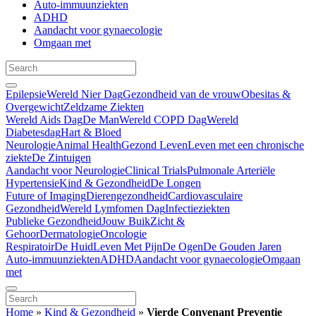
Auto-immuunziekten
ADHD
Aandacht voor gynaecologie
Omgaan met
Epilepsie
Wereld Nier Dag
Gezondheid van de vrouw
Obesitas &
Overgewicht
Zeldzame Ziekten
Wereld Aids Dag
De Man
Wereld COPD Dag
Wereld
Diabetesdag
Hart & Bloed
Neurologie
Animal Health
Gezond Leven
Leven met een chronische
ziekte
De Zintuigen
Aandacht voor Neurologie
Clinical Trials
Pulmonale Arteriële
Hypertensie
Kind & Gezondheid
De Longen
Future of Imaging
Dierengezondheid
Cardiovasculaire
Gezondheid
Wereld Lymfomen Dag
Infectieziekten
Publieke Gezondheid
Jouw Buik
Zicht &
Gehoor
Dermatologie
Oncologie
Respiratoir
De Huid
Leven Met Pijn
De Ogen
De Gouden Jaren
Auto-immuunziekten
ADHD
Aandacht voor gynaecologie
Omgaan
met
Home
»
Kind & Gezondheid
»
Vierde Convenant Preventie