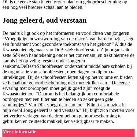
Dit is de eerste stap in een groter plan om gehoorbescherming op
een nog veel bredere schaal aan te bieden.”
Jong geleerd, oud verstaan
De nadruk ligt ook op het informeren en voorlichten van jongeren.
“Vroegtijdige bewustwording van de risico’s van harde muziek, legt
een fundament voor gezondere toekomst van het gehoor.” Aldus de
Kwaasteniet, eigenaar van DeBesteSchoolfeesten. Zijn organisatie
zette óók een handtekening onder het convenant, en trekt hiermee de
kar als het op veilig feesten onder jongeren
aankomt.DeBesteSchoolfeesten ondersteunt middelbare scholen bij
de organisatie van schoolfeesten, open dagen en diploma-
uitreikingen. Bij de schoolfeesten letten zij op het volume en bieden
ze betaalbare gehoorbescherming met muziekfilter aan. “De eerste
ervaring met oordoppen moet gelijk goed zijn” voegt de
Kwaasteniet toe. “Daarom is het belangrijk om comfortabele
oordoppen met een filter aan te bieden en zeker geen gele
schuimpjes.” Van Dijk voegt daar aan toe: “Klinkt als muziek in
mijn oren! Jong geleerd is oud verstaan.” Hij blijft zich inzetten voor
het verder verlagen van de drempel om gehoorbescherming te
gebruiken en ze steeds makkelijker verkrijgbaar te maken.
Meer informatie