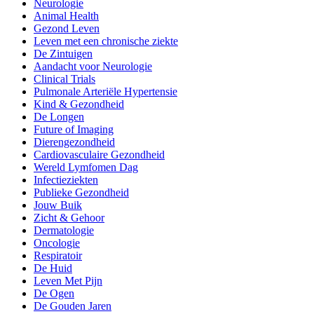
Neurologie
Animal Health
Gezond Leven
Leven met een chronische ziekte
De Zintuigen
Aandacht voor Neurologie
Clinical Trials
Pulmonale Arteriële Hypertensie
Kind & Gezondheid
De Longen
Future of Imaging
Dierengezondheid
Cardiovasculaire Gezondheid
Wereld Lymfomen Dag
Infectieziekten
Publieke Gezondheid
Jouw Buik
Zicht & Gehoor
Dermatologie
Oncologie
Respiratoir
De Huid
Leven Met Pijn
De Ogen
De Gouden Jaren