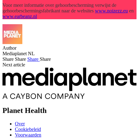
Voor meer informatie over gehoorbescherming verwijst de
gehoorbeschermingsfabrikant naar de websites
www.noizezz.eu
en
www.earbeanz.nl
Author
Mediaplanet NL
Share
Share
Share
Share
Next article
Planet Health
Over
Cookiebeleid
Voorwaarden