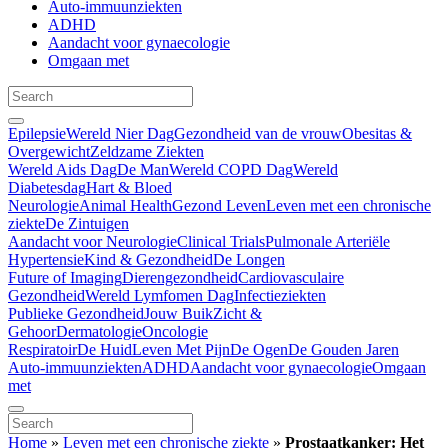
Auto-immuunziekten
ADHD
Aandacht voor gynaecologie
Omgaan met
Epilepsie
Wereld Nier Dag
Gezondheid van de vrouw
Obesitas &
Overgewicht
Zeldzame Ziekten
Wereld Aids Dag
De Man
Wereld COPD Dag
Wereld
Diabetesdag
Hart & Bloed
Neurologie
Animal Health
Gezond Leven
Leven met een chronische
ziekte
De Zintuigen
Aandacht voor Neurologie
Clinical Trials
Pulmonale Arteriële
Hypertensie
Kind & Gezondheid
De Longen
Future of Imaging
Dierengezondheid
Cardiovasculaire
Gezondheid
Wereld Lymfomen Dag
Infectieziekten
Publieke Gezondheid
Jouw Buik
Zicht &
Gehoor
Dermatologie
Oncologie
Respiratoir
De Huid
Leven Met Pijn
De Ogen
De Gouden Jaren
Auto-immuunziekten
ADHD
Aandacht voor gynaecologie
Omgaan
met
Home
»
Leven met een chronische ziekte
»
Prostaatkanker: Het