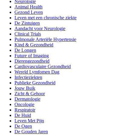
Neurologie
Animal Health
Gezond Leven
Leven met een chronische ziekte
De Zintuigen
Aandacht voor Neurologie
Clinical Trials
Pulmonale Arteriële Hypertensie
Kind & Gezondheid
De Longen
Future of Imaging
Dierengezondheid
Cardiovasculaire Gezondheid
Wereld Lymfomen Dag
Infectieziekten
Publieke Gezondheid
Jouw Buik
Zicht & Gehoor
Dermatologie
Oncologie
Respiratoir
De Huid
Leven Met Pijn
De Ogen
De Gouden Jaren