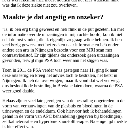
was dat ik deze ziekte niet zou overleven.
Maakte je dat angstig en onzeker?
‘Ja, ik ben erg bang geweest en heb flink in de put gezeten. En met
de informatie over de uitzaaiingen in mijn achterhoofd, kon ik niet
echt de rust vinden, die ik eigenlijk zo graag wilde hebben. Ik ben
veel bezig geweest met het zoeken naar informatie en heb onder
andere een arts in Nijmegen bezocht voor een MRI scan met
contrastvloeistof. Er zijn tijdens dat onderzoek geen uitzaaiingen
gevonden, terwijl mijn PSA toch weer aan het stijgen was.
Toen in 2011 de PSA verder was gestegen naar 11, ging ik naar
deze arts terug en kreeg het advies toch te bestralen, het liefst in
Nijmegen. Ik heb dat overwogen, maar ik vond dat wel ver weg,
dus besloot ik de bestraling in Breda te laten doen, waarna de PSA
weer goed daalde.
Helaas zijn er veel late gevolgen van de bestraling opgetreden in de
vorm van vernauwingen van de plasbuis en bloedingen in de
urinewegen en de endeldarm. Ook hiervoor heb ik behandelingen
gehad in de vorm van APC behandeling (gegeven bij bloedingen),
zelfkatheterisatie en hyperbare zuurstoftherapie. Na enige tijd merkte
ik hier effect van.