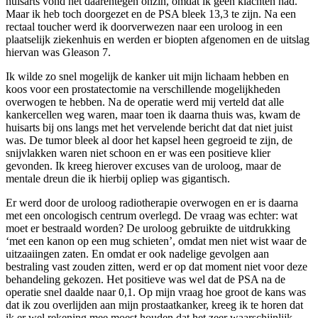
huisarts vond het daarentegen onzin, omdat ik geen klachten had.
Maar ik heb toch doorgezet en de PSA bleek 13,3 te zijn. Na een
rectaal toucher werd ik doorverwezen naar een uroloog in een
plaatselijk ziekenhuis en werden er biopten afgenomen en de uitslag
hiervan was Gleason 7.
Ik wilde zo snel mogelijk de kanker uit mijn lichaam hebben en
koos voor een prostatectomie na verschillende mogelijkheden
overwogen te hebben. Na de operatie werd mij verteld dat alle
kankercellen weg waren, maar toen ik daarna thuis was, kwam de
huisarts bij ons langs met het vervelende bericht dat dat niet juist
was. De tumor bleek al door het kapsel heen gegroeid te zijn, de
snijvlakken waren niet schoon en er was een positieve klier
gevonden. Ik kreeg hierover excuses van de uroloog, maar de
mentale dreun die ik hierbij opliep was gigantisch.
Er werd door de uroloog radiotherapie overwogen en er is daarna
met een oncologisch centrum overlegd. De vraag was echter: wat
moet er bestraald worden? De uroloog gebruikte de uitdrukking
‘met een kanon op een mug schieten’, omdat men niet wist waar de
uitzaaiingen zaten. En omdat er ook nadelige gevolgen aan
bestraling vast zouden zitten, werd er op dat moment niet voor deze
behandeling gekozen. Het positieve was wel dat de PSA na de
operatie snel daalde naar 0,1. Op mijn vraag hoe groot de kans was
dat ik zou overlijden aan mijn prostaatkanker, kreeg ik te horen dat
ik er wel rekening mee moest houden dat het zeer waarschijnlijk