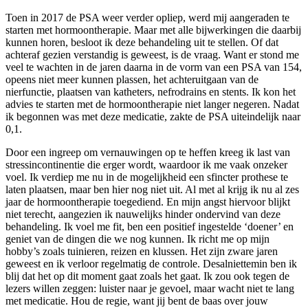
Toen in 2017 de PSA weer verder opliep, werd mij aangeraden te
starten met hormoontherapie. Maar met alle bijwerkingen die daarbij
kunnen horen, besloot ik deze behandeling uit te stellen. Of dat
achteraf gezien verstandig is geweest, is de vraag. Want er stond me
veel te wachten in de jaren daarna in de vorm van een PSA van 154,
opeens niet meer kunnen plassen, het achteruitgaan van de
nierfunctie, plaatsen van katheters, nefrodrains en stents. Ik kon het
advies te starten met de hormoontherapie niet langer negeren. Nadat
ik begonnen was met deze medicatie, zakte de PSA uiteindelijk naar
0,1.
Door een ingreep om vernauwingen op te heffen kreeg ik last van
stressincontinentie die erger wordt, waardoor ik me vaak onzeker
voel. Ik verdiep me nu in de mogelijkheid een sfincter prothese te
laten plaatsen, maar ben hier nog niet uit. Al met al krijg ik nu al zes
jaar de hormoontherapie toegediend. En mijn angst hiervoor blijkt
niet terecht, aangezien ik nauwelijks hinder ondervind van deze
behandeling. Ik voel me fit, ben een positief ingestelde ‘doener’ en
geniet van de dingen die we nog kunnen. Ik richt me op mijn
hobby’s zoals tuinieren, reizen en klussen. Het zijn zware jaren
geweest en ik verloor regelmatig de controle. Desalniettemin ben ik
blij dat het op dit moment gaat zoals het gaat. Ik zou ook tegen de
lezers willen zeggen: luister naar je gevoel, maar wacht niet te lang
met medicatie. Hou de regie, want jij bent de baas over jouw