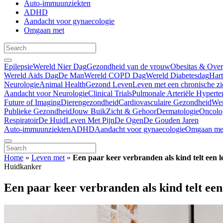
Auto-immuunziekten
ADHD
Aandacht voor gynaecologie
Omgaan met
Epilepsie
Wereld Nier Dag
Gezondheid van de vrouw
Obesitas & Ove
Wereld Aids Dag
De Man
Wereld COPD Dag
Wereld Diabetesdag
Har
Neurologie
Animal Health
Gezond Leven
Leven met een chronische zi
Aandacht voor Neurologie
Clinical Trials
Pulmonale Arteriële Hyperte
Future of Imaging
Dierengezondheid
Cardiovasculaire Gezondheid
We
Publieke Gezondheid
Jouw Buik
Zicht & Gehoor
Dermatologie
Oncolo
Respiratoir
De Huid
Leven Met Pijn
De Ogen
De Gouden Jaren
Auto-immuunziekten
ADHD
Aandacht voor gynaecologie
Omgaan me
Home
»
Leven met
»
Een paar keer verbranden als kind telt een 
Huidkanker
Een paar keer verbranden als kind telt een