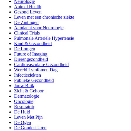
Neurologie
Animal Health
Gezond Leven
Leven met een chronische ziekte
De Zintuigen
Aandacht voor Neurologie
Clinical Trials
Pulmonale Arteriële Hypertensie
Kind & Gezondheid
De Longen
Future of Imaging
Dierengezondheid
Cardiovasculaire Gezondheid
Wereld Lymfomen Dag
Infectieziekten
Publieke Gezondheid
Jouw Buik
Zicht & Gehoor
Dermatologie
Oncologie
Respiratoir
De Huid
Leven Met Pijn
De Ogen
De Gouden Jaren