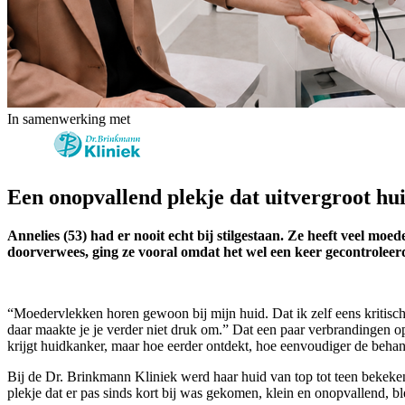
In samenwerking met
Een onopvallend plekje dat uitvergroot hu
Annelies (53) had er nooit echt bij stilgestaan. Ze heeft veel m
doorverwees, ging ze vooral omdat het wel een keer gecontroleerd
“Moedervlekken horen gewoon bij mijn huid. Dat ik zelf eens kritisch 
daar maakte je je verder niet druk om.” Dat een paar verbrandingen op 
krijgt huidkanker, maar hoe eerder ontdekt, hoe eenvoudiger de behan
Bij de Dr. Brinkmann Kliniek werd haar huid van top tot teen bekeken
plekje dat er pas sinds kort bij was gekomen, klein en onopvallend, bl