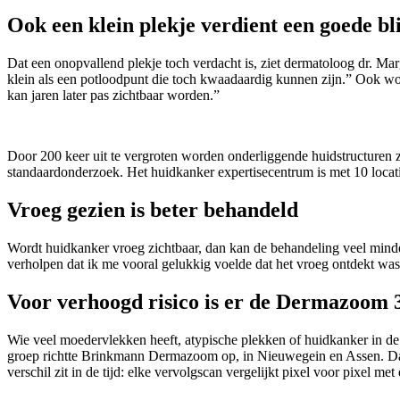
Ook een klein plekje verdient een goede bl
Dat een onopvallend plekje toch verdacht is, ziet dermatoloog dr. M
klein als een potloodpunt die toch kwaadaardig kunnen zijn.” Ook wor
kan jaren later pas zichtbaar worden.”
Door 200 keer uit te vergroten worden onderliggende huidstructuren zic
standaardonderzoek. Het huidkanker expertisecentrum is met 10 locati
Vroeg gezien is beter behandeld
Wordt huidkanker vroeg zichtbaar, dan kan de behandeling veel minder
verholpen dat ik me vooral gelukkig voelde dat het vroeg ontdekt was.
Voor verhoogd risico is er de Dermazoom 
Wie veel moedervlekken heeft, atypische plekken of huidkanker in de
groep richtte Brinkmann Dermazoom op, in Nieuwegein en Assen. Daar
verschil zit in de tijd: elke vervolgscan vergelijkt pixel voor pixel me