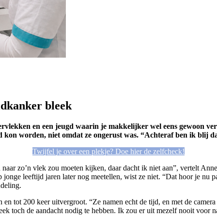
idkanker bleek
oedervlekken en een jeugd waarin je makkelijker wel eens gewoon v
 kon worden, niet omdat ze ongerust was. “Achteraf ben ik blij da
Twijfel je over een plekje? Doe hier de zelfcheck!
naar zo’n vlek zou moeten kijken, daar dacht ik niet aan”, vertelt Anne
jonge leeftijd jaren later nog meetellen, wist ze niet. “Dat hoor je nu 
deling.
 en tot 200 keer uitvergroot. “Ze namen echt de tijd, en met de camer
eek toch de aandacht nodig te hebben. Ik zou er uit mezelf nooit voor na