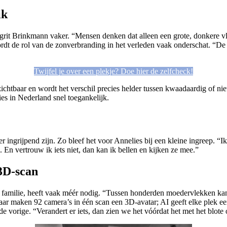
ik
argrit Brinkmann vaker. “Mensen denken dat alleen een grote, donkere
dt de rol van de zonverbranding in het verleden vaak onderschat. “De h
Twijfel je over een plekje? Doe hier de zelfcheck!
htbaar en wordt het verschil precies helder tussen kwaadaardig of niet.
es in Nederland snel toegankelijk.
 ingrijpend zijn. Zo bleef het voor Annelies bij een kleine ingreep. “
 En vertrouw ik iets niet, dan kan ik bellen en kijken ze mee.”
3D-scan
 familie, heeft vaak méér nodig. “Tussen honderden moedervlekken kan 
 maken 92 camera’s in één scan een 3D-avatar; AI geeft elke plek een
t de vorige. “Verandert er iets, dan zien we het vóórdat het met het blote