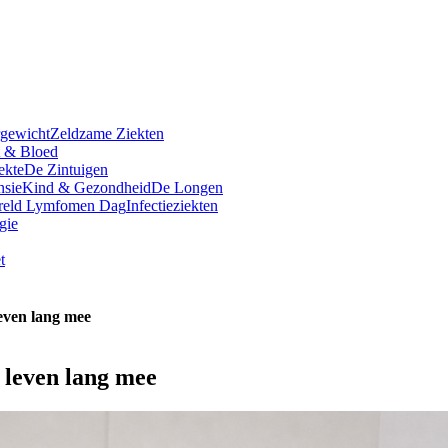
rgewicht
Zeldzame Ziekten
t & Bloed
ekte
De Zintuigen
nsie
Kind & Gezondheid
De Longen
reld Lymfomen Dag
Infectieziekten
gie
t
leven lang mee
 leven lang mee