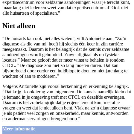
expertisecentrum voor zeldzame aandoeningen waar je terecht kunt,
maar lang niet iedereen weet van dat expertisecentrum af. Ook niet
alle huisartsen of specialisten.”
Niet alleen
“De huisarts kan ook niet alles weten”, vult Antoinette aan. “Zo’n
diagnose als die van mij heeft hij slechts één keer in zijn carrière
meegemaakt. Daarom is het belangrijk dat de kennis over zeldzame
aandoeningen wordt gebundeld. Zowel digitaal als op fysieke
locaties.” Maar ze gelooft dat er meer winst te behalen is rondom
CTCL. “De diagnose zou niet zo lang moeten duren. Dat kan
bijvoorbeeld door eerder een huidbiopt te doen en niet jarenlang te
wachten of aan te modderen.”
Volgens Antoinette zijn vooral herkenning en erkenning belangrijk.
“Dat krijg ik ook terug van lotgenoten. De kans is namelijk klein dat
je iemand in je omgeving treft met CTCL en dezelfde ervaringen.
Daarom is het zo belangrijk dat je ergens terecht kunt met al je
vragen en weet dat je niet alleen bent. Vlak na zo’n diagnose ervaar
je als patiënt veel zorgen en onzekerheid, maar kennis, antwoorden
en andermans ervaringen brengen hoop.”
Meer informatie