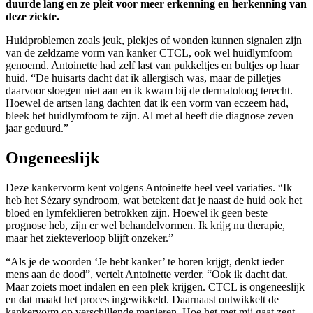
duurde lang en ze pleit voor meer erkenning en herkenning van
deze ziekte.
Huidproblemen zoals jeuk, plekjes of wonden kunnen signalen zijn
van de zeldzame vorm van kanker CTCL, ook wel huidlymfoom
genoemd. Antoinette had zelf last van pukkeltjes en bultjes op haar
huid. “De huisarts dacht dat ik allergisch was, maar de pilletjes
daarvoor sloegen niet aan en ik kwam bij de dermatoloog terecht.
Hoewel de artsen lang dachten dat ik een vorm van eczeem had,
bleek het huidlymfoom te zijn. Al met al heeft die diagnose zeven
jaar geduurd.”
Ongeneeslijk
Deze kankervorm kent volgens Antoinette heel veel variaties. “Ik
heb het Sézary syndroom, wat betekent dat je naast de huid ook het
bloed en lymfeklieren betrokken zijn. Hoewel ik geen beste
prognose heb, zijn er wel behandelvormen. Ik krijg nu therapie,
maar het ziekteverloop blijft onzeker.”
“Als je de woorden ‘Je hebt kanker’ te horen krijgt, denkt ieder
mens aan de dood”, vertelt Antoinette verder. “Ook ik dacht dat.
Maar zoiets moet indalen en een plek krijgen. CTCL is ongeneeslijk
en dat maakt het proces ingewikkeld. Daarnaast ontwikkelt de
kankervorm op verschillende manieren. Hoe het met mij gaat zegt