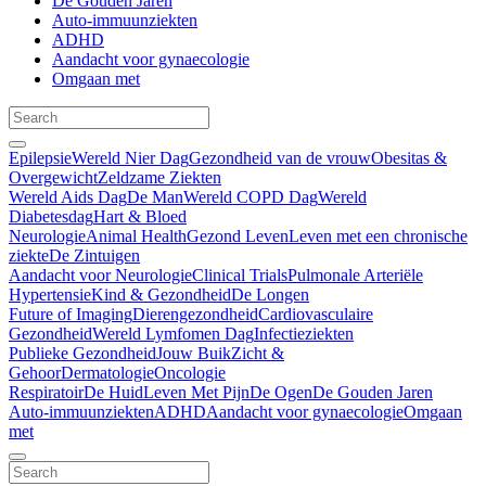
De Gouden Jaren
Auto-immuunziekten
ADHD
Aandacht voor gynaecologie
Omgaan met
Epilepsie
Wereld Nier Dag
Gezondheid van de vrouw
Obesitas &
Overgewicht
Zeldzame Ziekten
Wereld Aids Dag
De Man
Wereld COPD Dag
Wereld
Diabetesdag
Hart & Bloed
Neurologie
Animal Health
Gezond Leven
Leven met een chronische
ziekte
De Zintuigen
Aandacht voor Neurologie
Clinical Trials
Pulmonale Arteriële
Hypertensie
Kind & Gezondheid
De Longen
Future of Imaging
Dierengezondheid
Cardiovasculaire
Gezondheid
Wereld Lymfomen Dag
Infectieziekten
Publieke Gezondheid
Jouw Buik
Zicht &
Gehoor
Dermatologie
Oncologie
Respiratoir
De Huid
Leven Met Pijn
De Ogen
De Gouden Jaren
Auto-immuunziekten
ADHD
Aandacht voor gynaecologie
Omgaan
met