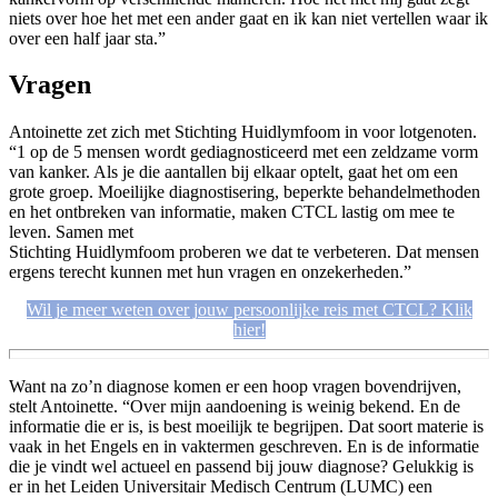
niets over hoe het met een ander gaat en ik kan niet vertellen waar ik
over een half jaar sta.”
Vragen
Antoinette zet zich met Stichting Huidlymfoom in voor lotgenoten.
“1 op de 5 mensen wordt gediagnosticeerd met een zeldzame vorm
van kanker. Als je die aantallen bij elkaar optelt, gaat het om een
grote groep. Moeilijke diagnostisering, beperkte behandelmethoden
en het ontbreken van informatie, maken CTCL lastig om mee te
leven. Samen met
Stichting Huidlymfoom proberen we dat te verbeteren. Dat mensen
ergens terecht kunnen met hun vragen en onzekerheden.”
Wil je meer weten over jouw persoonlijke reis met CTCL? Klik
hier!
Want na zo’n diagnose komen er een hoop vragen bovendrijven,
stelt Antoinette. “Over mijn aandoening is weinig bekend. En de
informatie die er is, is best moeilijk te begrijpen. Dat soort materie is
vaak in het Engels en in vaktermen geschreven. En is de informatie
die je vindt wel actueel en passend bij jouw diagnose? Gelukkig is
er in het Leiden Universitair Medisch Centrum (LUMC) een