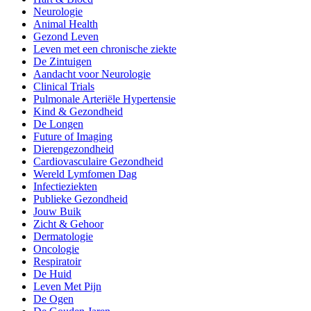
Neurologie
Animal Health
Gezond Leven
Leven met een chronische ziekte
De Zintuigen
Aandacht voor Neurologie
Clinical Trials
Pulmonale Arteriële Hypertensie
Kind & Gezondheid
De Longen
Future of Imaging
Dierengezondheid
Cardiovasculaire Gezondheid
Wereld Lymfomen Dag
Infectieziekten
Publieke Gezondheid
Jouw Buik
Zicht & Gehoor
Dermatologie
Oncologie
Respiratoir
De Huid
Leven Met Pijn
De Ogen