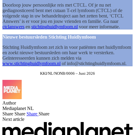
Doorloop jouw persoonlijke reis met CTCL. Of je nu net
gediagnosticeerd bent met cutaan T-cel lymfoom (CTCL) of de
volgende stap in uw behandeltraject aan het zetten bent, ‘CTCL
Answers’ is er voor jou en jouw vrienden en familie. Ga naar
ctclanswers
en
stichtinghuidlymfoom.nl
voor meer informatie.
Nieuwe bestuursleden Stichting Huidlymfoom
Stichting Huidlymfoom zet zich in voor patiënten met huidlymfoom
en zoekt nieuwe bestuursleden om haar werk te versterken.
Geïnteresseerden kunnen zich melden via
www.stichtinghuidlymfoom.nl
of
info@stichtinghuidlymfoom.nl
.
KKI/NL/NONB/0006 – Juni 2026
Author
Mediaplanet NL
Share
Share
Share
Share
Next article