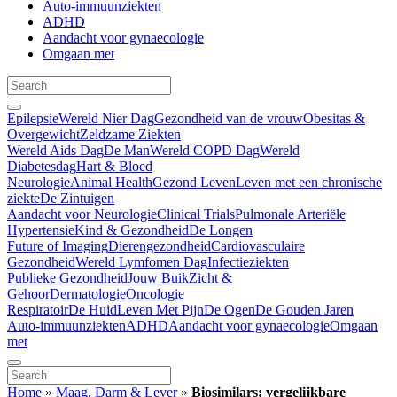
Auto-immuunziekten
ADHD
Aandacht voor gynaecologie
Omgaan met
Epilepsie
Wereld Nier Dag
Gezondheid van de vrouw
Obesitas &
Overgewicht
Zeldzame Ziekten
Wereld Aids Dag
De Man
Wereld COPD Dag
Wereld
Diabetesdag
Hart & Bloed
Neurologie
Animal Health
Gezond Leven
Leven met een chronische
ziekte
De Zintuigen
Aandacht voor Neurologie
Clinical Trials
Pulmonale Arteriële
Hypertensie
Kind & Gezondheid
De Longen
Future of Imaging
Dierengezondheid
Cardiovasculaire
Gezondheid
Wereld Lymfomen Dag
Infectieziekten
Publieke Gezondheid
Jouw Buik
Zicht &
Gehoor
Dermatologie
Oncologie
Respiratoir
De Huid
Leven Met Pijn
De Ogen
De Gouden Jaren
Auto-immuunziekten
ADHD
Aandacht voor gynaecologie
Omgaan
met
Home
»
Maag, Darm & Lever
»
Biosimilars: vergelijkbare