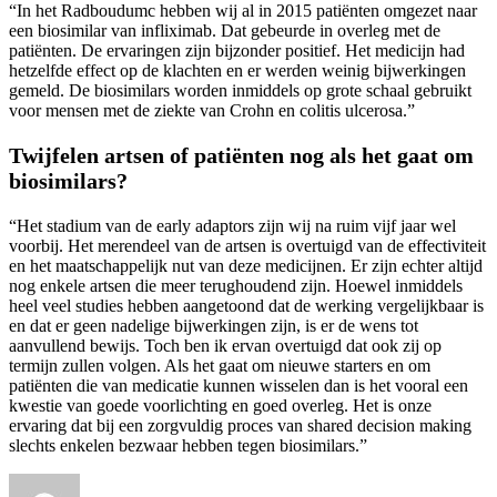
“In het Radboudumc hebben wij al in 2015 patiënten omgezet naar
een biosimilar van infliximab. Dat gebeurde in overleg met de
patiënten. De ervaringen zijn bijzonder positief. Het medicijn had
hetzelfde effect op de klachten en er werden weinig bijwerkingen
gemeld. De biosimilars worden inmiddels op grote schaal gebruikt
voor mensen met de ziekte van Crohn en colitis ulcerosa.”
Twijfelen artsen of patiënten nog als het gaat om
biosimilars?
“Het stadium van de early adaptors zijn wij na ruim vijf jaar wel
voorbij. Het merendeel van de artsen is overtuigd van de effectiviteit
en het maatschappelijk nut van deze medicijnen. Er zijn echter altijd
nog enkele artsen die meer terughoudend zijn. Hoewel inmiddels
heel veel studies hebben aangetoond dat de werking vergelijkbaar is
en dat er geen nadelige bijwerkingen zijn, is er de wens tot
aanvullend bewijs. Toch ben ik ervan overtuigd dat ook zij op
termijn zullen volgen. Als het gaat om nieuwe starters en om
patiënten die van medicatie kunnen wisselen dan is het vooral een
kwestie van goede voorlichting en goed overleg. Het is onze
ervaring dat bij een zorgvuldig proces van shared decision making
slechts enkelen bezwaar hebben tegen biosimilars.”