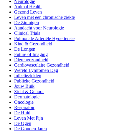
Neurologie
Animal Health
Gezond Leven
Leven met een chronische ziekte
De Zintuigen
Aandacht voor Neurologie
Clinical Trials
Pulmonale Arteriële Hypertensie
Kind & Gezondheid
De Longen
Future of Imaging
Dierengezondheid
Cardiovasculaire Gezondheid
Wereld Lymfomen Dag
Infectieziekten
Publieke Gezondheid
Jouw Buik
Zicht & Gehoor
Dermatologie
Oncologie
Respiratoir
De Huid
Leven Met Pijn
De Ogen
De Gouden Jaren