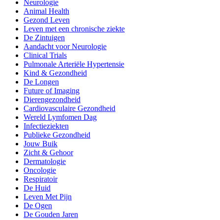
Neurologie
Animal Health
Gezond Leven
Leven met een chronische ziekte
De Zintuigen
Aandacht voor Neurologie
Clinical Trials
Pulmonale Arteriële Hypertensie
Kind & Gezondheid
De Longen
Future of Imaging
Dierengezondheid
Cardiovasculaire Gezondheid
Wereld Lymfomen Dag
Infectieziekten
Publieke Gezondheid
Jouw Buik
Zicht & Gehoor
Dermatologie
Oncologie
Respiratoir
De Huid
Leven Met Pijn
De Ogen
De Gouden Jaren