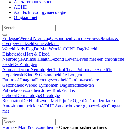
Auto-immuunziekten
ADHD
Aandacht voor gynaecologie
Omgaan met
Epilepsie
Wereld Nier Dag
Gezondheid van de vrouw
Obesitas &
Overgewicht
Zeldzame Ziekten
Wereld Aids Dag
De Man
Wereld COPD Dag
Wereld
Diabetesdag
Hart & Bloed
Neurologie
Animal Health
Gezond Leven
Leven met een chronische
ziekte
De Zintuigen
Aandacht voor Neurologie
Clinical Trials
Pulmonale Arteriële
Hypertensie
Kind & Gezondheid
De Longen
Future of Imaging
Dierengezondheid
Cardiovasculaire
Gezondheid
Wereld Lymfomen Dag
Infectieziekten
Publieke Gezondheid
Jouw Buik
Zicht &
Gehoor
Dermatologie
Oncologie
Respiratoir
De Huid
Leven Met Pijn
De Ogen
De Gouden Jaren
Auto-immuunziekten
ADHD
Aandacht voor gynaecologie
Omgaan
met
Home
»
Man & Gezondheid
»
Onze campagnepartners