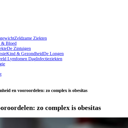
rgewicht
Zeldzame Ziekten
t & Bloed
ekte
De Zintuigen
nsie
Kind & Gezondheid
De Longen
reld Lymfomen Dag
Infectieziekten
gie
t
amheid en vooroordelen: zo complex is obesitas
ooroordelen: zo complex is obesitas