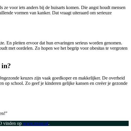
 ze voor iets anders bij de huisarts komen. Die angst houdt mensen
schillende vormen van kanker. Dat vraagt uiteraard om serieuze
ekte. En pleiten ervoor dat hun ervaringen serieus worden genomen.
oudt met oordelen. Zo hopen we het begrip voor obesitas te vergroten
 in?
. Ongezonde keuzes zijn vaak goedkoper en makkelijker. De overheid
n op school. Zo geef je kinderen gelijke kansen en creëer je gezonde
len!”
OO vinden op
www.nvoo.nl
.