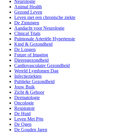
Neurologie
Animal Health
Gezond Leven
Leven met een chronische ziekte
De Zintuigen
Aandacht voor Neurologie
Clinical Trials
Pulmonale Arteriële Hypertensie
Kind & Gezondheid
De Longen
Future of Imaging
Dierengezondheid
Cardiovasculaire Gezondheid
Wereld Lymfomen Dag
Infectieziekten
Publieke Gezondheid
Jouw Buik
Zicht & Gehoor
Dermatologie
Oncologie
Respiratoir
De Huid
Leven Met Pijn
De Ogen
De Gouden Jaren