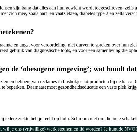
en zijn bang dat alles aan hun gewicht wordt toegeschreven, zelfs als
s met zich mee, zoals hart- en vaatziekten, diabetes type 2 en zelfs ver
 betekenen?
chaamte en angst voor veroordeling, niet durven te spreken over hun zi
reed gebruik van diagnostische tools, en voor een samenleving die oph
egen de ‘obesogene omgeving’; wat houdt dat
zien en hebben, van reclames in bushokjes tot producten bij de kassa
te beperken. Daarnaast moet gezondheidseducatie een vaste plek krijge
?
bij iedere ziekte heb je recht op hulp. Schroom niet om die in te schake
ie, wil je ons (vrijwillige) werk steunen en lid worden? Je kunt de NV