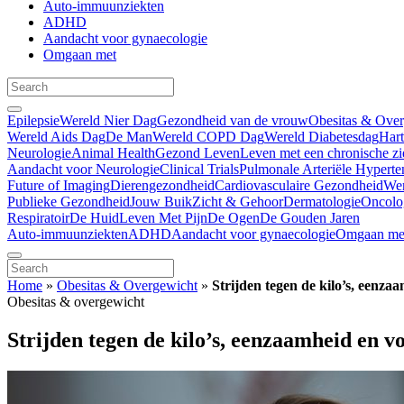
Auto-immuunziekten
ADHD
Aandacht voor gynaecologie
Omgaan met
Epilepsie
Wereld Nier Dag
Gezondheid van de vrouw
Obesitas & Ove
Wereld Aids Dag
De Man
Wereld COPD Dag
Wereld Diabetesdag
Har
Neurologie
Animal Health
Gezond Leven
Leven met een chronische zi
Aandacht voor Neurologie
Clinical Trials
Pulmonale Arteriële Hyperte
Future of Imaging
Dierengezondheid
Cardiovasculaire Gezondheid
We
Publieke Gezondheid
Jouw Buik
Zicht & Gehoor
Dermatologie
Oncolo
Respiratoir
De Huid
Leven Met Pijn
De Ogen
De Gouden Jaren
Auto-immuunziekten
ADHD
Aandacht voor gynaecologie
Omgaan me
Home
»
Obesitas & Overgewicht
»
Strijden tegen de kilo’s, eenza
Obesitas & overgewicht
Strijden tegen de kilo’s, eenzaamheid en v