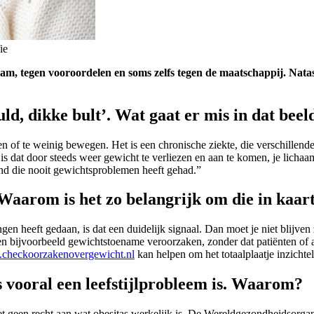
ie
ichaam, tegen vooroordelen en soms zelfs tegen de maatschappij. N
ld, dikke bult’. Wat gaat er mis in dat beel
ten of te weinig bewegen. Het is een chronische ziekte, die verschille
 dat door steeds weer gewicht te verliezen en aan te komen, je lichaa
and die nooit gewichtsproblemen heeft gehad.”
 Waarom is het zo belangrijk om die in kaar
en heeft gedaan, is dat een duidelijk signaal. Dan moet je niet blijven
en bijvoorbeeld gewichtstoename veroorzaken, zonder dat patiënten of ar
checkoorzakenovergewicht.nl
kan helpen om het totaalplaatje inzichte
as vooral een leefstijlprobleem is. Waarom?
 geen recht aan wat obesitas werkelijk is. De Wereldgezondheidsorganisa