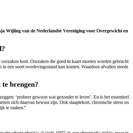
atasja Wijling van de Nederlandse Vereniging voor Overgewicht en
d?
nde oorzaken kent. Oorzaken die goed in kaart moeten worden gebracht
m in een soort overlevingsstand kan komen. Waardoor afvallen steeds
t te brengen?
 zeggen: ‘probeer gewoon wat gezonder te leven’. En is het essentieel
tsen zich daarvan bewust zijn. Ook slaaptekort, chronische stress en
lijk te maken.”
tie erkent obesitas al sinds 1997 als een chronische ziekte, maar in