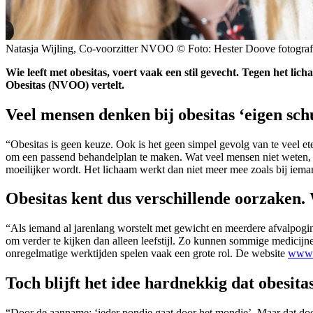
Natasja Wijling, Co-voorzitter NVOO © Foto: Hester Doove fotograf
Wie leeft met obesitas, voert vaak een stil gevecht. Tegen het l
Obesitas (NVOO) vertelt.
Veel mensen denken bij obesitas ‘eigen schu
“Obesitas is geen keuze. Ook is het geen simpel gevolg van te veel e
om een passend behandelplan te maken. Wat veel mensen niet weten, is
moeilijker wordt. Het lichaam werkt dan niet meer mee zoals bij iem
Obesitas kent dus verschillende oorzaken.
“Als iemand al jarenlang worstelt met gewicht en meerdere afvalpoging
om verder te kijken dan alleen leefstijl. Zo kunnen sommige medicijn
onregelmatige werktijden spelen vaak een grote rol. De website
www.
Toch blijft het idee hardnekkig dat obesit
“Door de aanname: ‘ieder pondje gaat door het mondje’. Maar dat doet