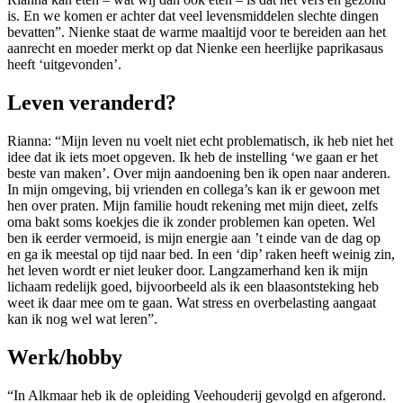
is. En we komen er achter dat veel levensmiddelen slechte dingen
bevatten”. Nienke staat de warme maaltijd voor te bereiden aan het
aanrecht en moeder merkt op dat Nienke een heerlijke paprikasaus
heeft ‘uitgevonden’.
Leven veranderd?
Rianna: “Mijn leven nu voelt niet echt problematisch, ik heb niet het
idee dat ik iets moet opgeven. Ik heb de instelling ‘we gaan er het
beste van maken’. Over mijn aandoening ben ik open naar anderen.
In mijn omgeving, bij vrienden en collega’s kan ik er gewoon met
hen over praten. Mijn familie houdt rekening met mijn dieet, zelfs
oma bakt soms koekjes die ik zonder problemen kan opeten. Wel
ben ik eerder vermoeid, is mijn energie aan ’t einde van de dag op
en ga ik meestal op tijd naar bed. In een ‘dip’ raken heeft weinig zin,
het leven wordt er niet leuker door. Langzamerhand ken ik mijn
lichaam redelijk goed, bijvoorbeeld als ik een blaasontsteking heb
weet ik daar mee om te gaan. Wat stress en overbelasting aangaat
kan ik nog wel wat leren”.
Werk/hobby
“In Alkmaar heb ik de opleiding Veehouderij gevolgd en afgerond.