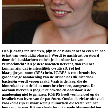
Heb je drang tot urineren, pijn in de blaas of het bekken en heb
je last van veelvuldig plassen? Wordt je nachtrust verstoord
door de blaasklachten en heb je daardoor last van
vermoeidheid? Als je deze klachten herkent, dan zou het
kunnen zijn dat je interstitiële cystitis (IC) of het
blaaspijnsyndroom (BPS) hebt. IC/BPS is een chronische,
goedaardige aandoening van de urineblaas die niet door
bacteriën wordt veroorzaakt. Vaak is de laag, die de
binnenkant van de blaas moet beschermen, aangetast. De
oorzaak hiervan is (nog) niet bekend en daardoor is de
aandoening niet te genezen. IC/BPS heeft veel invloed op de
kwaliteit van leven van de patiënten. Omdat de ziekte niet vaak
voorkomt zijn er maar weinig huisartsen die weten van het
bestaan hiervan. Bij een steeds terugkerende blaasontsteking