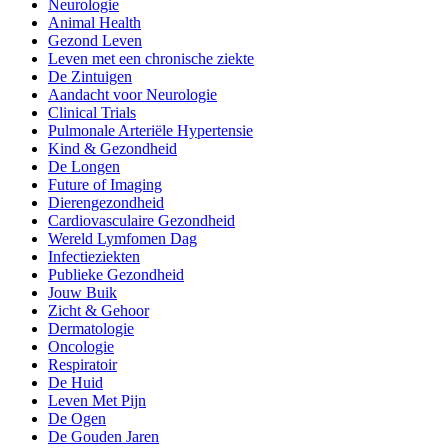
Neurologie
Animal Health
Gezond Leven
Leven met een chronische ziekte
De Zintuigen
Aandacht voor Neurologie
Clinical Trials
Pulmonale Arteriële Hypertensie
Kind & Gezondheid
De Longen
Future of Imaging
Dierengezondheid
Cardiovasculaire Gezondheid
Wereld Lymfomen Dag
Infectieziekten
Publieke Gezondheid
Jouw Buik
Zicht & Gehoor
Dermatologie
Oncologie
Respiratoir
De Huid
Leven Met Pijn
De Ogen
De Gouden Jaren