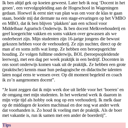
Ik ben altijd gek op koeien geweest. Later heb ik nog ‘Docent in het
groen’, een vervolgopleiding aan de Hogeschool in Wageningen
gedaan. Hoewel ik eerst niet van plan was om voor de klas te gaan
staan, boeide mij dat dermate na een stage-ervaringen op het VMBO
en MBO, dat ik ben blijven ‘plakken’ aan een school voor
Middelbaar Agrarisch Onderwijs. Ik ben docent Melkveehouderij en
geef koegerichte vakken en soms vakken over gewassen als we
onderbezet zijn. Mijn studenten zijn 16-jarige jongens die bewust
gekozen hebben voor de veehouderij. Ze zijn nuchter, direct op de
man af en soms zelfs wat lomp. Ze hebben een beroepsgerichte
houding. Ze volgen fulltime onderwijs, BOL (beroepsopleidende
leerweg), met een dag per week praktijk in een bedrijf. Docenten in
ons soort onderwijs komen vaak uit de praktijk. Ze hebben een grote
(praktische) kennis maar hun pedagogische en didactische talenten
laten nogal eens te wensen over. Op dit moment begeleid en coach
ik zo’n aangenomen docent”.
“Je kunt zeggen dat ik mijn werk doe uit liefde voor het ‘boeren’ en
de omgang met mijn studenten. In het weekend werk ik daarom in
mijn vrije tijd als hobby ook nog op een veehouderij. Ik melk daar
op de middagen de koeien machinaal en doe nog wat ander werk
dat voorhanden is. Zo houd ik voeling met de praktijk. Als de boer
met vakantie is, run ik samen met een ander de boerderij”.
Tips