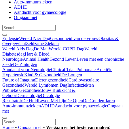
Auto-immuunziekten
ADHD
Aandacht voor gynaecologie
Omgaan met
Epilepsie
Wereld Nier Dag
Gezondheid van de vrouw
Obesitas &
Overgewicht
Zeldzame Ziekten
Wereld Aids Dag
De Man
Wereld COPD Dag
Wereld
Diabetesdag
Hart & Bloed
Neurologie
Animal Health
Gezond Leven
Leven met een chronische
ziekte
De Zintuigen
Aandacht voor Neurologie
Clinical Trials
Pulmonale Arteriële
Hypertensie
Kind & Gezondheid
De Longen
Future of Imaging
Dierengezondheid
Cardiovasculaire
Gezondheid
Wereld Lymfomen Dag
Infectieziekten
Publieke Gezondheid
Jouw Buik
Zicht &
Gehoor
Dermatologie
Oncologie
Respiratoir
De Huid
Leven Met Pijn
De Ogen
De Gouden Jaren
Auto-immuunziekten
ADHD
Aandacht voor gynaecologie
Omgaan
met
Home
»
Omgaan met
»
We gaan er het beste van maken!