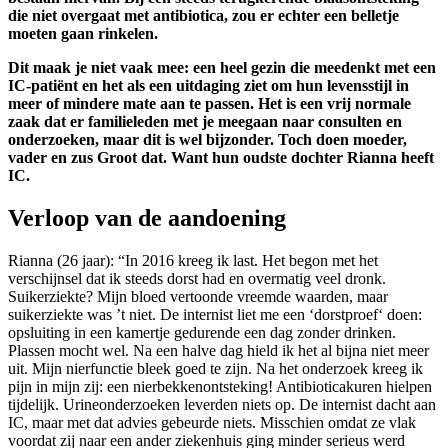
die niet overgaat met antibiotica, zou er echter een belletje
moeten gaan rinkelen.
Dit maak je niet vaak mee: een heel gezin die meedenkt met een
IC-patiënt en het als een uitdaging ziet om hun levensstijl in
meer of mindere mate aan te passen. Het is een vrij normale
zaak dat er familieleden met je meegaan naar consulten en
onderzoeken, maar dit is wel bijzonder. Toch doen moeder,
vader en zus Groot dat. Want hun oudste dochter Rianna heeft
IC.
Verloop van de aandoening
Rianna (26 jaar): “In 2016 kreeg ik last. Het begon met het
verschijnsel dat ik steeds dorst had en overmatig veel dronk.
Suikerziekte? Mijn bloed vertoonde vreemde waarden, maar
suikerziekte was ’t niet. De internist liet me een ‘dorstproef‘ doen:
opsluiting in een kamertje gedurende een dag zonder drinken.
Plassen mocht wel. Na een halve dag hield ik het al bijna niet meer
uit. Mijn nierfunctie bleek goed te zijn. Na het onderzoek kreeg ik
pijn in mijn zij: een nierbekkenontsteking! Antibioticakuren hielpen
tijdelijk. Urineonderzoeken leverden niets op. De internist dacht aan
IC, maar met dat advies gebeurde niets. Misschien omdat ze vlak
voordat zij naar een ander ziekenhuis ging minder serieus werd