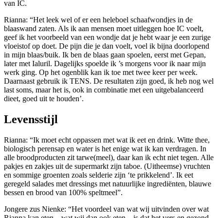
van IC.
Rianna: “Het leek wel of er een heleboel schaafwondjes in de
blaaswand zaten. Als ik aan mensen moet uitleggen hoe IC voelt,
geef ik het voorbeeld van een wondje dat je hebt waar je een zurige
vloeistof op doet. De pijn die je dan voelt, voel ik bijna doorlopend
in mijn blaas/buik. Ik ben de blaas gaan spoelen, eerst met Gepan,
later met Ialuril. Dagelijks spoelde ik ’s morgens voor ik naar mijn
werk ging. Op het ogenblik kan ik toe met twee keer per week.
Daarnaast gebruik ik TENS. De resultaten zijn goed, ik heb nog wel
last soms, maar het is, ook in combinatie met een uitgebalanceerd
dieet, goed uit te houden’.
Levensstijl
Rianna: “Ik moet echt oppassen met wat ik eet en drink. Witte thee,
biologisch perensap en water is het enige wat ik kan verdragen. In
alle broodproducten zit tarwe(meel), daar kan ik echt niet tegen. Alle
pakjes en zakjes uit de supermarkt zijn taboe. (Uitheemse) vruchten
en sommige groenten zoals selderie zijn ‘te prikkelend’. Ik eet
geregeld salades met dressings met natuurlijke ingrediënten, blauwe
bessen en brood van 100% speltmeel”.
Jongere zus Nienke: “Het voordeel van wat wij uitvinden over wat
Rianna kan eten – wat wij dan ook eten – is dat het vers en gezond