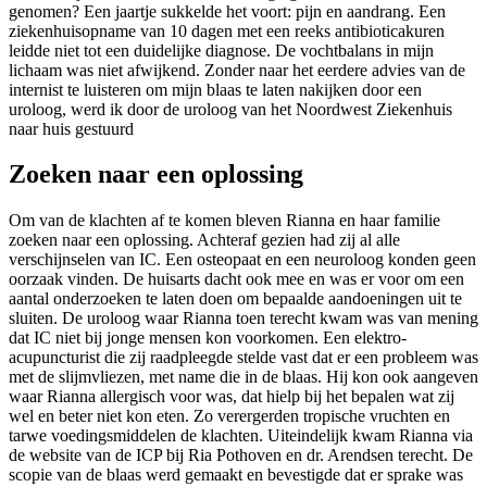
genomen? Een jaartje sukkelde het voort: pijn en aandrang. Een
ziekenhuisopname van 10 dagen met een reeks antibioticakuren
leidde niet tot een duidelijke diagnose. De vochtbalans in mijn
lichaam was niet afwijkend. Zonder naar het eerdere advies van de
internist te luisteren om mijn blaas te laten nakijken door een
uroloog, werd ik door de uroloog van het Noordwest Ziekenhuis
naar huis gestuurd
Zoeken naar een oplossing
Om van de klachten af te komen bleven Rianna en haar familie
zoeken naar een oplossing. Achteraf gezien had zij al alle
verschijnselen van IC. Een osteopaat en een neuroloog konden geen
oorzaak vinden. De huisarts dacht ook mee en was er voor om een
aantal onderzoeken te laten doen om bepaalde aandoeningen uit te
sluiten. De uroloog waar Rianna toen terecht kwam was van mening
dat IC niet bij jonge mensen kon voorkomen. Een elektro-
acupuncturist die zij raadpleegde stelde vast dat er een probleem was
met de slijmvliezen, met name die in de blaas. Hij kon ook aangeven
waar Rianna allergisch voor was, dat hielp bij het bepalen wat zij
wel en beter niet kon eten. Zo verergerden tropische vruchten en
tarwe voedingsmiddelen de klachten. Uiteindelijk kwam Rianna via
de website van de ICP bij Ria Pothoven en dr. Arendsen terecht. De
scopie van de blaas werd gemaakt en bevestigde dat er sprake was