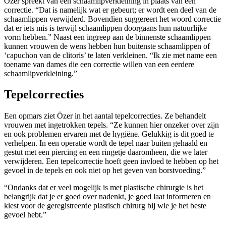
Özer spreekt van een schaamlipverkleining in plaats van een
correctie. “Dat is namelijk wat er gebeurt; er wordt een deel van de
schaamlippen verwijderd. Bovendien suggereert het woord correctie
dat er iets mis is terwijl schaamlippen doorgaans hun natuurlijke
vorm hebben.” Naast een ingreep aan de binnenste schaamlippen
kunnen vrouwen de wens hebben hun buitenste schaamlippen of
‘capuchon van de clitoris’ te laten verkleinen. “Ik zie met name een
toename van dames die een correctie willen van een eerdere
schaamlipverkleining.”
Tepelcorrecties
Een opmars ziet Özer in het aantal tepelcorrecties. Ze behandelt
vrouwen met ingetrokken tepels. “Ze kunnen hier onzeker over zijn
en ook problemen ervaren met de hygiëne. Gelukkig is dit goed te
verhelpen. In een operatie wordt de tepel naar buiten gehaald en
gestut met een piercing en een ringetje daaromheen, die we later
verwijderen. Een tepelcorrectie hoeft geen invloed te hebben op het
gevoel in de tepels en ook niet op het geven van borstvoeding.”
“Ondanks dat er veel mogelijk is met plastische chirurgie is het
belangrijk dat je er goed over nadenkt, je goed laat informeren en
kiest voor de geregistreerde plastisch chirurg bij wie je het beste
gevoel hebt.”