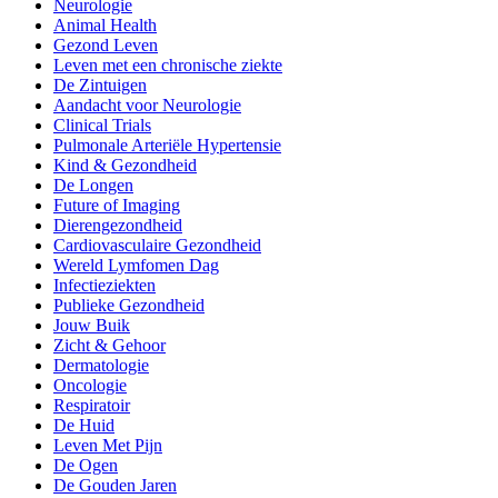
Neurologie
Animal Health
Gezond Leven
Leven met een chronische ziekte
De Zintuigen
Aandacht voor Neurologie
Clinical Trials
Pulmonale Arteriële Hypertensie
Kind & Gezondheid
De Longen
Future of Imaging
Dierengezondheid
Cardiovasculaire Gezondheid
Wereld Lymfomen Dag
Infectieziekten
Publieke Gezondheid
Jouw Buik
Zicht & Gehoor
Dermatologie
Oncologie
Respiratoir
De Huid
Leven Met Pijn
De Ogen
De Gouden Jaren