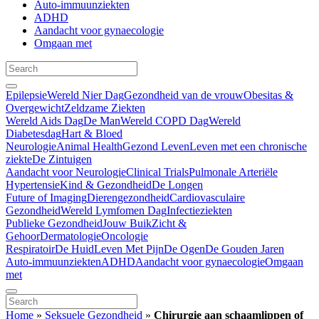
Auto-immuunziekten
ADHD
Aandacht voor gynaecologie
Omgaan met
Epilepsie
Wereld Nier Dag
Gezondheid van de vrouw
Obesitas &
Overgewicht
Zeldzame Ziekten
Wereld Aids Dag
De Man
Wereld COPD Dag
Wereld
Diabetesdag
Hart & Bloed
Neurologie
Animal Health
Gezond Leven
Leven met een chronische
ziekte
De Zintuigen
Aandacht voor Neurologie
Clinical Trials
Pulmonale Arteriële
Hypertensie
Kind & Gezondheid
De Longen
Future of Imaging
Dierengezondheid
Cardiovasculaire
Gezondheid
Wereld Lymfomen Dag
Infectieziekten
Publieke Gezondheid
Jouw Buik
Zicht &
Gehoor
Dermatologie
Oncologie
Respiratoir
De Huid
Leven Met Pijn
De Ogen
De Gouden Jaren
Auto-immuunziekten
ADHD
Aandacht voor gynaecologie
Omgaan
met
Home
»
Seksuele Gezondheid
»
Chirurgie aan schaamlippen of