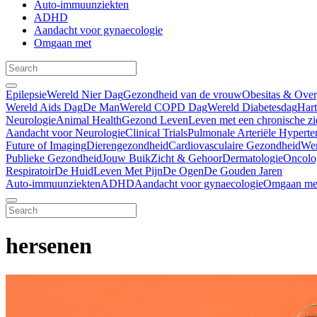
Auto-immuunziekten
ADHD
Aandacht voor gynaecologie
Omgaan met
Epilepsie
Wereld Nier Dag
Gezondheid van de vrouw
Obesitas & Ove
Wereld Aids Dag
De Man
Wereld COPD Dag
Wereld Diabetesdag
Har
Neurologie
Animal Health
Gezond Leven
Leven met een chronische zi
Aandacht voor Neurologie
Clinical Trials
Pulmonale Arteriële Hyperte
Future of Imaging
Dierengezondheid
Cardiovasculaire Gezondheid
We
Publieke Gezondheid
Jouw Buik
Zicht & Gehoor
Dermatologie
Oncolo
Respiratoir
De Huid
Leven Met Pijn
De Ogen
De Gouden Jaren
Auto-immuunziekten
ADHD
Aandacht voor gynaecologie
Omgaan me
hersenen