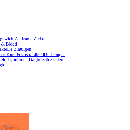
rgewicht
Zeldzame Ziekten
t & Bloed
ekte
De Zintuigen
nsie
Kind & Gezondheid
De Longen
reld Lymfomen Dag
Infectieziekten
gie
t