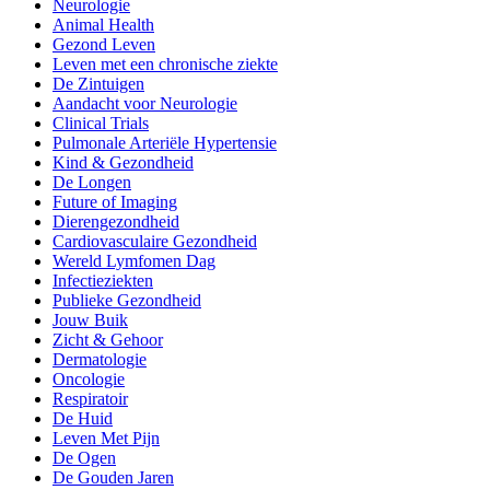
Neurologie
Animal Health
Gezond Leven
Leven met een chronische ziekte
De Zintuigen
Aandacht voor Neurologie
Clinical Trials
Pulmonale Arteriële Hypertensie
Kind & Gezondheid
De Longen
Future of Imaging
Dierengezondheid
Cardiovasculaire Gezondheid
Wereld Lymfomen Dag
Infectieziekten
Publieke Gezondheid
Jouw Buik
Zicht & Gehoor
Dermatologie
Oncologie
Respiratoir
De Huid
Leven Met Pijn
De Ogen
De Gouden Jaren