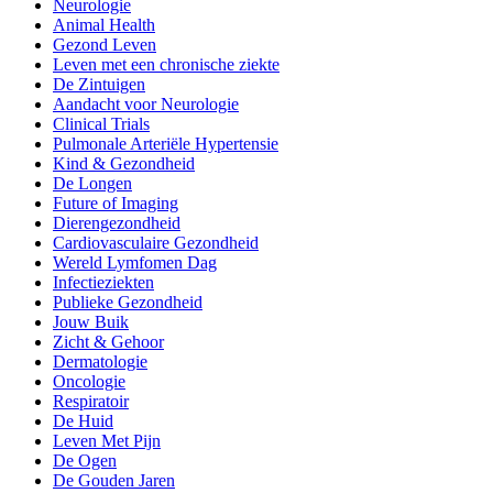
Neurologie
Animal Health
Gezond Leven
Leven met een chronische ziekte
De Zintuigen
Aandacht voor Neurologie
Clinical Trials
Pulmonale Arteriële Hypertensie
Kind & Gezondheid
De Longen
Future of Imaging
Dierengezondheid
Cardiovasculaire Gezondheid
Wereld Lymfomen Dag
Infectieziekten
Publieke Gezondheid
Jouw Buik
Zicht & Gehoor
Dermatologie
Oncologie
Respiratoir
De Huid
Leven Met Pijn
De Ogen
De Gouden Jaren