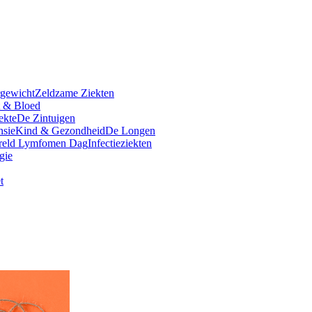
rgewicht
Zeldzame Ziekten
t & Bloed
ekte
De Zintuigen
nsie
Kind & Gezondheid
De Longen
reld Lymfomen Dag
Infectieziekten
gie
t