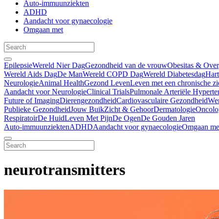
Auto-immuunziekten
ADHD
Aandacht voor gynaecologie
Omgaan met
Epilepsie
Wereld Nier Dag
Gezondheid van de vrouw
Obesitas & Ove
Wereld Aids Dag
De Man
Wereld COPD Dag
Wereld Diabetesdag
Har
Neurologie
Animal Health
Gezond Leven
Leven met een chronische zi
Aandacht voor Neurologie
Clinical Trials
Pulmonale Arteriële Hyperte
Future of Imaging
Dierengezondheid
Cardiovasculaire Gezondheid
We
Publieke Gezondheid
Jouw Buik
Zicht & Gehoor
Dermatologie
Oncolo
Respiratoir
De Huid
Leven Met Pijn
De Ogen
De Gouden Jaren
Auto-immuunziekten
ADHD
Aandacht voor gynaecologie
Omgaan me
neurotransmitters