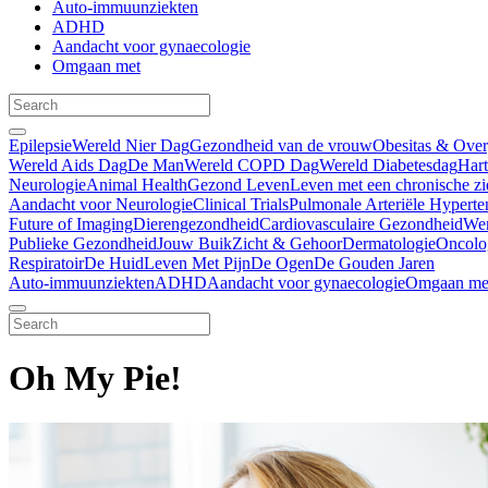
Auto-immuunziekten
ADHD
Aandacht voor gynaecologie
Omgaan met
Epilepsie
Wereld Nier Dag
Gezondheid van de vrouw
Obesitas & Ove
Wereld Aids Dag
De Man
Wereld COPD Dag
Wereld Diabetesdag
Har
Neurologie
Animal Health
Gezond Leven
Leven met een chronische zi
Aandacht voor Neurologie
Clinical Trials
Pulmonale Arteriële Hyperte
Future of Imaging
Dierengezondheid
Cardiovasculaire Gezondheid
We
Publieke Gezondheid
Jouw Buik
Zicht & Gehoor
Dermatologie
Oncolo
Respiratoir
De Huid
Leven Met Pijn
De Ogen
De Gouden Jaren
Auto-immuunziekten
ADHD
Aandacht voor gynaecologie
Omgaan me
Oh My Pie!