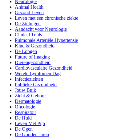
Neurologie
Animal Health
Gezond Leven
Leven met een chronische ziekte
De Zintuigen
Aandacht voor Neurologie
Clinical Trials
Pulmonale Arteriële Hypertensie
Kind & Gezondheid
De Longen
Future of Imaging
Dierengezondheid
Cardiovasculaire Gezondheid
Wereld Lymfomen Dag
Infectieziekten
Publieke Gezondheid
Jouw Buik
Zicht & Gehoor
Dermatologie
Oncologie
Respiratoir
De Huid
Leven Met Pijn
De Ogen
De Gouden Jaren