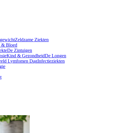
rgewicht
Zeldzame Ziekten
t & Bloed
ekte
De Zintuigen
nsie
Kind & Gezondheid
De Longen
reld Lymfomen Dag
Infectieziekten
gie
t