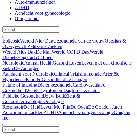
Auto-immuunziekten
ADHD
Aandacht voor gynaecologie
Omgaan met
Epilepsie
Wereld Nier Dag
Gezondheid van de vrouw
Obesitas &
Overgewicht
Zeldzame Ziekten
Wereld Aids Dag
De Man
Wereld COPD Dag
Wereld
Diabetesdag
Hart & Bloed
Neurologie
Animal Health
Gezond Leven
Leven met een chronische
ziekte
De Zintuigen
Aandacht voor Neurologie
Clinical Trials
Pulmonale Arteriële
Hypertensie
Kind & Gezondheid
De Longen
Future of Imaging
Dierengezondheid
Cardiovasculaire
Gezondheid
Wereld Lymfomen Dag
Infectieziekten
Publieke Gezondheid
Jouw Buik
Zicht &
Gehoor
Dermatologie
Oncologie
Respiratoir
De Huid
Leven Met Pijn
De Ogen
De Gouden Jaren
Auto-immuunziekten
ADHD
Aandacht voor gynaecologie
Omgaan
met