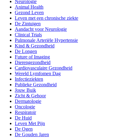
Neurologie
Animal Health
Gezond Leven
Leven met een chronische ziekte
De Zintuigen
Aandacht voor Neurologie
Clinical Trials
Pulmonale Arteriële Hypertensie
Kind & Gezondheid
De Longen
Future of Imaging
Dierengezondheid
Cardiovasculaire Gezondheid
Wereld Lymfomen Dag
Infectieziekten
Publieke Gezondheid
Jouw Buik
Zicht & Gehoor
Dermatologie
Oncologie
Respiratoir
De Huid
Leven Met Pijn
De Ogen
De Gouden Jaren