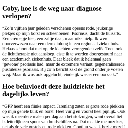
Coby, hoe is de weg naar diagnose
verlopen?
“Zo’n vijftien jaar geleden verschenen opeens rode, jeukerige
plekjes op mijn borst en scheenbenen. Psoriasis, dacht de huisarts.
Een crèmepje hier, een zalfje daar, maar niks hielp. Ik werd
doorverwezen naar een dermatoloog in een regionaal ziekenhuis.
Helaas schoot dat niet op, de klachten verregenden zelfs. Toen ook
de lichttherapie niet aansloeg, eiste ik te worden doorgestuurd naar
een academisch ziekenhuis. Daar bleek dat ik helemaal geen
‘gewone’ psoriasis had, maar de extremere variant: gegeneraliseerde
pustuleuze psoriasis. Bij zo’n bericht zakt de grond onder je voeten
weg. Maar ik was ook opgelucht; eindelijk was er een oorzaak.”
Hoe beïnvloedt deze huidziekte het
dagelijks leven?
“GPP heeft een flinke impact. Jarenlang zaten er grote rode plekken
op mijn gehele buik en borst. Heel vurig en vooral heel pijnlijk. Ook
was ik meerdere malen per dag aan het stofzuigen, want overal liet
ik letterlijk een spoor van huidschilfers na. Dat maakte me onzeker,
net als de vele pustels en rode plekken. Continu was ik bezig mezelf