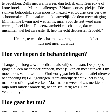
te bedekken. Zelfs met warm weer, dan trok ik echt geen rokje of
korte broek aan. Maar het allerergste? Natte psoriasisplekjes. Die
stonken behoorlijk, soms moest ik mezelf wel tot drie keer per dag
schoonmaken. Het maakte dat ik nauwelijks de deur meer uit ging.
Mijn familie kwam nog wel langs, maar voor de rest werd mijn
wereldje heel klein. Die eenzaamheid en schaamte, dat was
misschien wel het zwaarste. Ik heb me echt depressief gevoeld.”
Het ergste was de schaamte voor mijn huid, dat ik het
huis niet meer uit wilde
Hoe verliepen de behandelingen?
“Lange tijd sloeg zowel medicatie als zalfjes niet aan. De plekjes
gingen alleen maar meer branden, meer jeuken en meer stinken. Om
moedeloos van te worden! Eind vorig jaar heb ik een relatief nieuwe
behandeling bij GPP gekregen. Aanvankelijk dacht ik: het is nog
maar zien of dit gaat werken. Maar na een week of zes merkte ik dat
mijn huid minder branderig, nat en schilferig was. Een
verademing!”
Hoe gaat het nu?