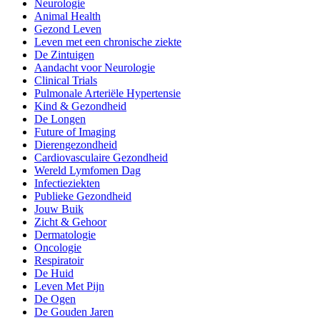
Neurologie
Animal Health
Gezond Leven
Leven met een chronische ziekte
De Zintuigen
Aandacht voor Neurologie
Clinical Trials
Pulmonale Arteriële Hypertensie
Kind & Gezondheid
De Longen
Future of Imaging
Dierengezondheid
Cardiovasculaire Gezondheid
Wereld Lymfomen Dag
Infectieziekten
Publieke Gezondheid
Jouw Buik
Zicht & Gehoor
Dermatologie
Oncologie
Respiratoir
De Huid
Leven Met Pijn
De Ogen
De Gouden Jaren