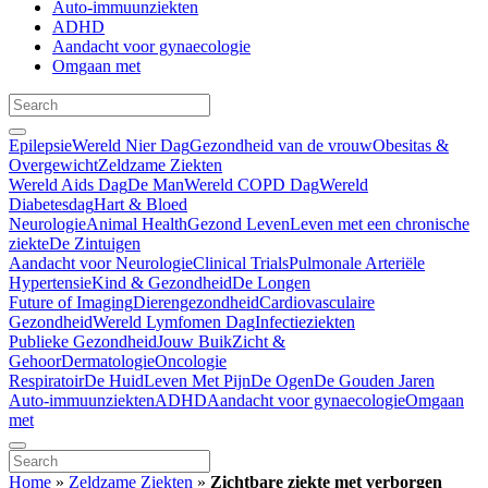
Auto-immuunziekten
ADHD
Aandacht voor gynaecologie
Omgaan met
Epilepsie
Wereld Nier Dag
Gezondheid van de vrouw
Obesitas &
Overgewicht
Zeldzame Ziekten
Wereld Aids Dag
De Man
Wereld COPD Dag
Wereld
Diabetesdag
Hart & Bloed
Neurologie
Animal Health
Gezond Leven
Leven met een chronische
ziekte
De Zintuigen
Aandacht voor Neurologie
Clinical Trials
Pulmonale Arteriële
Hypertensie
Kind & Gezondheid
De Longen
Future of Imaging
Dierengezondheid
Cardiovasculaire
Gezondheid
Wereld Lymfomen Dag
Infectieziekten
Publieke Gezondheid
Jouw Buik
Zicht &
Gehoor
Dermatologie
Oncologie
Respiratoir
De Huid
Leven Met Pijn
De Ogen
De Gouden Jaren
Auto-immuunziekten
ADHD
Aandacht voor gynaecologie
Omgaan
met
Home
»
Zeldzame Ziekten
»
Zichtbare ziekte met verborgen