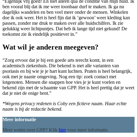
“Eigenlijk vrij goed! En niet alleen qua de conditie van mijn huid. Ik
ben vooral blij dat ik me weer toonbaar durf te maken. Ik ga nu
dagelijks wandelen en ben veel meer onder de mensen. Winkelen
doe ik ook weer. Het is heel fijn dat ik ‘gewoon’ weer kleding kan
passen, zonder me druk te maken over alle huidschilfers. Ik zie
gelukkig weer lichtpuntjes. Dat heb ik lange tijd niet gekund! De
toekomst zie ik eindelijk positiever in.”
Wat wil je anderen meegeven?
“Zorg ervoor dat je bij een goede arts terecht komt, in een
academisch ziekenhuis. Die bekend is met alle varianten van
psoriasis en bij wie je je hart kunt luchten. Praten is heel belangrijk,
ook met je naaste omgeving. Nog een tip: zoek contact met
lotgenoten. Mensen die snappen hoe vies je je kunt voelen en
bekend zijn met de schaamte van GPP. Het is heel prettig dat je weet
dat je niet de enige bent.”
*Wegens privacy redenen is Coby een fictieve naam. Haar echte
naam is bij de redactie bekend.
Meer informatie
Meer weten over GPP? Klik
hier
voor meer informatie.