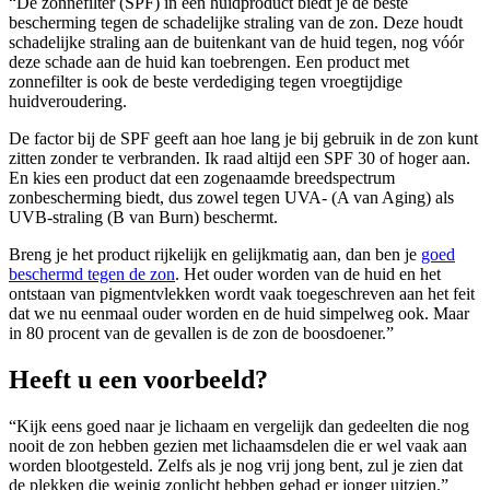
“De zonnefilter (SPF) in een huidproduct biedt je de beste
bescherming tegen de schadelijke straling van de zon. Deze houdt
schadelijke straling aan de buitenkant van de huid tegen, nog vóór
deze schade aan de huid kan toebrengen. Een product met
zonnefilter is ook de beste verdediging tegen vroegtijdige
huidveroudering.
De factor bij de SPF geeft aan hoe lang je bij gebruik in de zon kunt
zitten zonder te verbranden. Ik raad altijd een SPF 30 of hoger aan.
En kies een product dat een zogenaamde breedspectrum
zonbescherming biedt, dus zowel tegen UVA- (A van Aging) als
UVB-straling (B van Burn) beschermt.
Breng je het product rijkelijk en gelijkmatig aan, dan ben je
goed
beschermd tegen de zon
. Het ouder worden van de huid en het
ontstaan van pigmentvlekken wordt vaak toegeschreven aan het feit
dat we nu eenmaal ouder worden en de huid simpelweg ook. Maar
in 80 procent van de gevallen is de zon de boosdoener.”
Heeft u een voorbeeld?
“Kijk eens goed naar je lichaam en vergelijk dan gedeelten die nog
nooit de zon hebben gezien met lichaamsdelen die er wel vaak aan
worden blootgesteld. Zelfs als je nog vrij jong bent, zul je zien dat
de plekken die weinig zonlicht hebben gehad er jonger uitzien.”