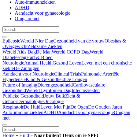
Auto-immuunziekten
ADHD
Aandacht voor gynaecologie
Omgaan met
Epilepsie
Wereld Nier Dag
Gezondheid van de vrouw
Obesitas &
Overgewicht
Zeldzame Ziekten
Wereld Aids Dag
De Man
Wereld COPD Dag
Wereld
Diabetesdag
Hart & Bloed
Neurologie
Animal Health
Gezond Leven
Leven met een chronische
ziekte
De Zintuigen
Aandacht voor Neurologie
Clinical Trials
Pulmonale Arteriële
Hypertensie
Kind & Gezondheid
De Longen
Future of Imaging
Dierengezondheid
Cardiovasculaire
Gezondheid
Wereld Lymfomen Dag
Infectieziekten
Publieke Gezondheid
Jouw Buik
Zicht &
Gehoor
Dermatologie
Oncologie
Respiratoir
De Huid
Leven Met Pijn
De Ogen
De Gouden Jaren
Auto-immuunziekten
ADHD
Aandacht voor gynaecologie
Omgaan
met
Home
»
Huid
»
Naar buiten? Denk om je SPF!