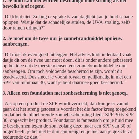
1. Je huid kan niet worden beschadigd door straling als het
bewolkt is of regent.
“Dit klopt niet. Zolang er sprake is van daglicht kan je huid schade
oplopen. Wist je dat de schadelijke stralen, de UVA-straling, zelfs
door ramen dringen?”
2. Je moet om de twee uur je zonnebrandmiddel opnieuw
aanbrengen.
“Dit moet ik even goed uitleggen. Het advies luidt inderdaad vaak
dat je dit om de twee uur moet doen, dit is onder andere gebaseerd
op het idee dat de meeste mensen een zonnebrandmiddel te dun
aanbrengen. Om toch voldoende beschermd te zijn, wordt dit
geadviseerd. Dus smeer je vooral royaal en gelijkmatig in met een
SPF van minimaal 30, want je bent daarmee goed beschermd.”
3. Alleen een foundation met zonbescherming is niet genoeg.
“Als op een product de SPF wordt vermeld, dan kun je er vanuit
gaan dat het streng getoetst is voordat het die factor kreeg toegekend
en dat het de bijbehorende zonnebescherming biedt. SPF 30 is SPF
30, ongeacht het product. Foundation is fantastisch om je huid mee
te beschermen tegen de zon, zolang deze maar een SPF van 30 of
hoger heeft, je het niet te dun aanbrengt en je niet aan je gezicht zit
gedurende de dag.”