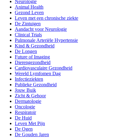
Neurologie
Animal Health
Gezond Leven
Leven met een chronische ziekte
De Zintuigen
Aandacht voor Neurologie
Clinical Trials
Pulmonale Arteriële Hypertensie
Kind & Gezondheid
De Longen
Future of Imaging
Dierengezondheid
Cardiovasculaire Gezondheid
Wereld Lymfomen Dag
Infectieziekten
Publieke Gezondheid
Jouw Buik
Zicht & Gehoor
Dermatologie
Oncologie
Respiratoir
De Huid
Leven Met Pijn
De Ogen
De Gouden Jaren